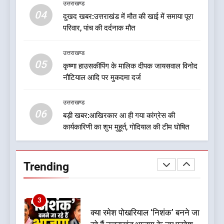
उत्तराखण्ड
देखें वीडियो:कांग्रेस का 2027 के
04
दुखद खबर:उत्तराखंड में मौत की खाई में समाया पूरा
चुनाव जीतने पर फोकस पूरा, लेकिन
परिवार, पांच की दर्दनाक मौत
संगठन अभी भी अधूरा, कार्यकारिणी
उत्तराखण्ड
को लेकर क्या बोले गोदियाल
उत्तराखण्ड
05
1
कृष्णा हाउसकीपिंग के मालिक दीपक जायसवाल विनोद
नौटियाल आदि पर मुकदमा दर्ज
बड़ी खबर:16 करोड़ के पुल मामले में
धामी सरकार का बड़ा एक्शन
उत्तराखण्ड
उत्तराखण्ड
06
बड़ी खबर:आखिरकार आ ही गया कांग्रेस की
कार्यकारिणी का शुभ मुहूर्त, गोदियाल की टीम घोषित
2
जनकल्याण, रोजगार, शिक्षा, श्रमिक
हित और आधारभूत विकास को नई
Trending
गति : धामी कैबिनेट के ऐतिहासिक
उत्तराखण्ड
फैसले
3
क्या रमेश पोखरियाल ‘निशंक’ बनने जा
रहे हैं उत्तराखंड भाजपा के नए प्रदेश