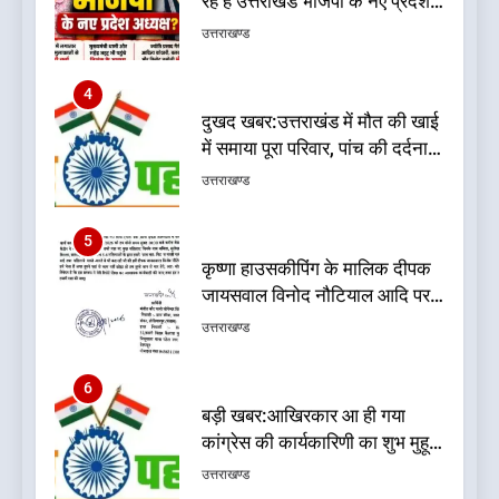
अध्यक्ष? राजनीति के गलियारों में
उत्तराखण्ड
सुगबुगाहट तेज
4
दुखद खबर:उत्तराखंड में मौत की खाई
में समाया पूरा परिवार, पांच की दर्दनाक
मौत
उत्तराखण्ड
5
कृष्णा हाउसकीपिंग के मालिक दीपक
जायसवाल विनोद नौटियाल आदि पर
मुकदमा दर्ज
उत्तराखण्ड
6
बड़ी खबर:आखिरकार आ ही गया
कांग्रेस की कार्यकारिणी का शुभ मुहूर्त,
गोदियाल की टीम घोषित
उत्तराखण्ड