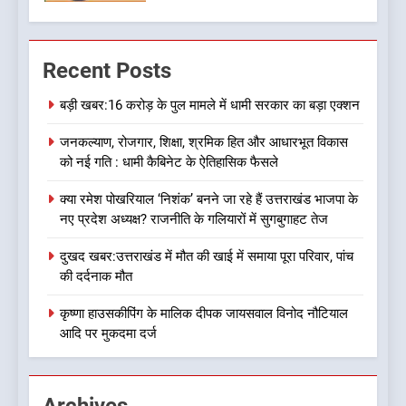
7
बड़ी खबर: मुख्यमंत्री पुष्कर सिंह धामी
Recent Posts
को भाजपा ने दी नई जिम्मेदारी ,इन पूर्व
मुख्यमंत्री को भी मिली जिम्मेदारी
उत्तराखण्ड
बड़ी खबर:16 करोड़ के पुल मामले में धामी सरकार का बड़ा एक्शन
जनकल्याण, रोजगार, शिक्षा, श्रमिक हित और आधारभूत विकास
8
को नई गति : धामी कैबिनेट के ऐतिहासिक फैसले
देखें वीडियो:कांग्रेस का 2027 के
चुनाव जीतने पर फोकस पूरा, लेकिन
क्या रमेश पोखरियाल ‘निशंक’ बनने जा रहे हैं उत्तराखंड भाजपा के
संगठन अभी भी अधूरा, कार्यकारिणी
उत्तराखण्ड
नए प्रदेश अध्यक्ष? राजनीति के गलियारों में सुगबुगाहट तेज
को लेकर क्या बोले गोदियाल
दुखद खबर:उत्तराखंड में मौत की खाई में समाया पूरा परिवार, पांच
1
की दर्दनाक मौत
बड़ी खबर:16 करोड़ के पुल मामले में
धामी सरकार का बड़ा एक्शन
कृष्णा हाउसकीपिंग के मालिक दीपक जायसवाल विनोद नौटियाल
आदि पर मुकदमा दर्ज
उत्तराखण्ड
2
Archives
जनकल्याण, रोजगार, शिक्षा, श्रमिक