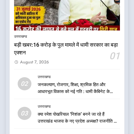
5
कृष्णा हाउसकीपिंग के मालिक दीपक
जायसवाल विनोद नौटियाल आदि पर
उत्तराखण्ड
मुकदमा दर्ज
उत्तराखण्ड
बड़ी खबर:16 करोड़ के पुल मामले में धामी सरकार का बड़ा
एक्शन
01
6
August 7, 2026
बड़ी खबर:आखिरकार आ ही गया
कांग्रेस की कार्यकारिणी का शुभ मुहूर्त,
गोदियाल की टीम घोषित
उत्तराखण्ड
उत्तराखण्ड
02
जनकल्याण, रोजगार, शिक्षा, श्रमिक हित और
आधारभूत विकास को नई गति : धामी कैबिनेट के
7
ऐतिहासिक फैसले
बड़ी खबर: मुख्यमंत्री पुष्कर सिंह धामी
उत्तराखण्ड
को भाजपा ने दी नई जिम्मेदारी ,इन पूर्व
03
क्या रमेश पोखरियाल ‘निशंक’ बनने जा रहे हैं
मुख्यमंत्री को भी मिली जिम्मेदारी
उत्तराखण्ड
उत्तराखंड भाजपा के नए प्रदेश अध्यक्ष? राजनीति के
गलियारों में सुगबुगाहट तेज
8