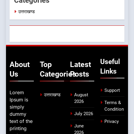
Categories
उत्तराखण्ड
Useful
About
Top
Latest
Links
Us
Categories
Posts
Support
Lorem
उत्तराखण्ड
August
Ipsum is
2026
Terms &
simply
Condition
dummy
July 2026
text of the
Privacy
June
printing
2026