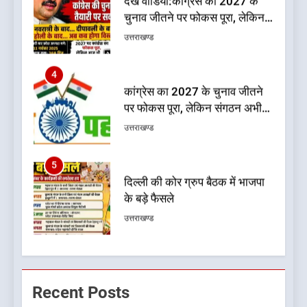
कांग्रेस का 2027 के चुनाव जीतने
पर फोकस पूरा, लेकिन संगठन अभी
भी अधूरा
उत्तराखण्ड
5
दिल्ली की कोर ग्रुप बैठक में भाजपा
के बड़े फैसले
उत्तराखण्ड
6
ऑरेंज अलर्ट के बीच डीएम का बड़ा
फैसला, कल देहरादून में स्कूल बंद
उत्तराखण्ड
7
जखोली:त्यूँखर गांव के खेतों में दिखे दो
Recent Posts
भालू, ग्रामीणों में दहशत