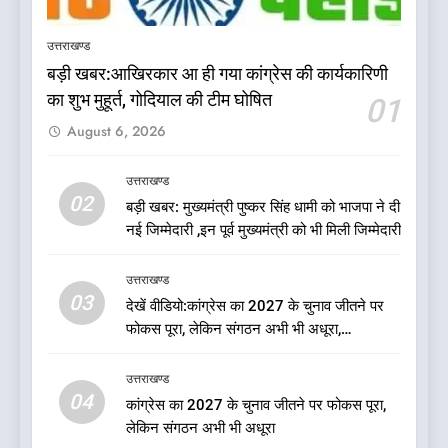
के बड़े फैसले
उत्तराखण्ड
उत्तराखण्ड
बड़ी खबर:आखिरकार आ ही गया कांग्रेस की कार्यकारिणी
6
का शुभ मुहूर्त, गोदियाल की टीम घोषित
01
ऑरेंज अलर्ट के बीच डीएम का बड़ा
August 6, 2026
फैसला, कल देहरादून में स्कूल बंद
उत्तराखण्ड
उत्तराखण्ड
02
बड़ी खबर: मुख्यमंत्री पुष्कर सिंह धामी को भाजपा ने दी
7
नई जिम्मेदारी ,इन पूर्व मुख्यमंत्री को भी मिली जिम्मेदारी
जखोली:त्यूँखर गांव के खेतों में दिखे दो
भालू, ग्रामीणों में दहशत
उत्तराखण्ड
उत्तराखण्ड
03
देखें वीडियो:कांग्रेस का 2027 के चुनाव जीतने पर
फोकस पूरा, लेकिन संगठन अभी भी अधूरा,
8
कार्यकारिणी को लेकर क्या बोले गोदियाल
नशा उन्मूलन और मिशन एजुकेशन के
उत्तराखण्ड
लिए एडवोकेट ललित मोहन जोशी को
04
कांग्रेस का 2027 के चुनाव जीतने पर फोकस पूरा,
मिला ‘घन्ना भाई सम्मान-2026
उत्तराखण्ड
लेकिन संगठन अभी भी अधूरा