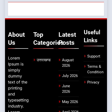
Useful
About
Top
Latest
Links
Us
Categories
Posts
Support
Lorem
उत्तराखण्ड
August
Ipsum is
2026
Terms &
simply
Condition
dummy
July 2026
text of the
Privacy
June
printing
2026
and
typesetting
May 2026
industry.
Lorem
April 2026