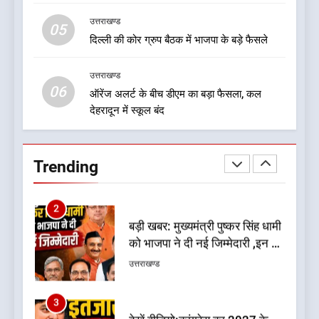
उत्तराखण्ड
1
05
दिल्ली की कोर ग्रुप बैठक में भाजपा के बड़े फैसले
बड़ी खबर:आखिरकार आ ही गया
कांग्रेस की कार्यकारिणी का शुभ मुहूर्त,
गोदियाल की टीम घोषित
उत्तराखण्ड
उत्तराखण्ड
06
ऑरेंज अलर्ट के बीच डीएम का बड़ा फैसला, कल
देहरादून में स्कूल बंद
2
बड़ी खबर: मुख्यमंत्री पुष्कर सिंह धामी
को भाजपा ने दी नई जिम्मेदारी ,इन पूर्व
Trending
मुख्यमंत्री को भी मिली जिम्मेदारी
उत्तराखण्ड
3
देखें वीडियो:कांग्रेस का 2027 के
चुनाव जीतने पर फोकस पूरा, लेकिन
संगठन अभी भी अधूरा, कार्यकारिणी
उत्तराखण्ड
को लेकर क्या बोले गोदियाल
4