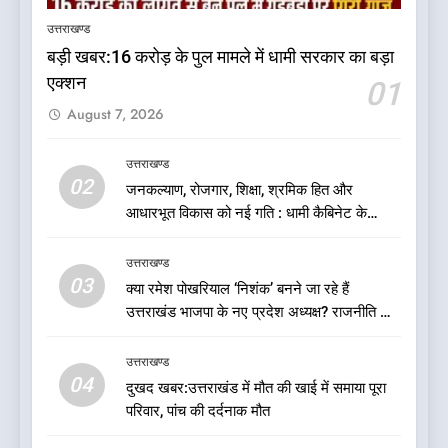
जायसवाल विनोद नौटियाल आदि पर
उत्तराखण्ड
मुकदमा दर्ज
उत्तराखण्ड
बड़ी खबर:16 करोड़ के पुल मामले में धामी सरकार का बड़ा
एक्शन
01
6
August 7, 2026
बड़ी खबर:आखिरकार आ ही गया
कांग्रेस की कार्यकारिणी का शुभ मुहूर्त,
गोदियाल की टीम घोषित
उत्तराखण्ड
उत्तराखण्ड
02
जनकल्याण, रोजगार, शिक्षा, श्रमिक हित और
आधारभूत विकास को नई गति : धामी कैबिनेट के
7
ऐतिहासिक फैसले
बड़ी खबर: मुख्यमंत्री पुष्कर सिंह धामी
उत्तराखण्ड
को भाजपा ने दी नई जिम्मेदारी ,इन पूर्व
03
क्या रमेश पोखरियाल ‘निशंक’ बनने जा रहे हैं
मुख्यमंत्री को भी मिली जिम्मेदारी
उत्तराखण्ड
उत्तराखंड भाजपा के नए प्रदेश अध्यक्ष? राजनीति के
गलियारों में सुगबुगाहट तेज
8
उत्तराखण्ड
देखें वीडियो:कांग्रेस का 2027 के
04
दुखद खबर:उत्तराखंड में मौत की खाई में समाया पूरा
चुनाव जीतने पर फोकस पूरा, लेकिन
परिवार, पांच की दर्दनाक मौत
संगठन अभी भी अधूरा, कार्यकारिणी
उत्तराखण्ड