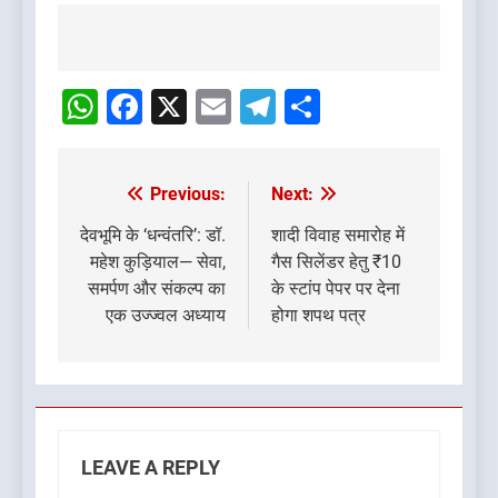
Post
navigation
WhatsApp
Facebook
X
Email
Telegram
Share
Previous:
Next:
Post
navigation
देवभूमि के ‘धन्वंतरि’: डॉ.
शादी विवाह समारोह में
महेश कुड़ियाल— सेवा,
गैस सिलेंडर हेतु ₹10
समर्पण और संकल्प का
के स्टांप पेपर पर देना
एक उज्ज्वल अध्याय
होगा शपथ पत्र
LEAVE A REPLY