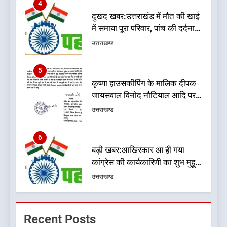
दुखद खबर:उत्तराखंड में मौत की खाई
में समाया पूरा परिवार, पांच की दर्दनाक
मौत
उत्तराखण्ड
5
कृष्णा हाउसकीपिंग के मालिक दीपक
जायसवाल विनोद नौटियाल आदि पर
मुकदमा दर्ज
उत्तराखण्ड
6
बड़ी खबर:आखिरकार आ ही गया
कांग्रेस की कार्यकारिणी का शुभ मुहूर्त,
गोदियाल की टीम घोषित
उत्तराखण्ड
7
बड़ी खबर: मुख्यमंत्री पुष्कर सिंह धामी
Recent Posts
को भाजपा ने दी नई जिम्मेदारी ,इन पूर्व