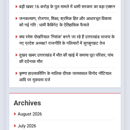
मुख्यमंत्री को भी मिली जिम्मेदारी
उत्तराखण्ड
बड़ी खबर:16 करोड़ के पुल मामले में धामी सरकार का बड़ा एक्शन
जनकल्याण, रोजगार, शिक्षा, श्रमिक हित और आधारभूत विकास
8
को नई गति : धामी कैबिनेट के ऐतिहासिक फैसले
देखें वीडियो:कांग्रेस का 2027 के
चुनाव जीतने पर फोकस पूरा, लेकिन
क्या रमेश पोखरियाल ‘निशंक’ बनने जा रहे हैं उत्तराखंड भाजपा के
संगठन अभी भी अधूरा, कार्यकारिणी
उत्तराखण्ड
नए प्रदेश अध्यक्ष? राजनीति के गलियारों में सुगबुगाहट तेज
को लेकर क्या बोले गोदियाल
दुखद खबर:उत्तराखंड में मौत की खाई में समाया पूरा परिवार, पांच
1
की दर्दनाक मौत
बड़ी खबर:16 करोड़ के पुल मामले में
धामी सरकार का बड़ा एक्शन
कृष्णा हाउसकीपिंग के मालिक दीपक जायसवाल विनोद नौटियाल
आदि पर मुकदमा दर्ज
उत्तराखण्ड
2
Archives
जनकल्याण, रोजगार, शिक्षा, श्रमिक
हित और आधारभूत विकास को नई
August 2026
गति : धामी कैबिनेट के ऐतिहासिक
उत्तराखण्ड
फैसले
July 2026