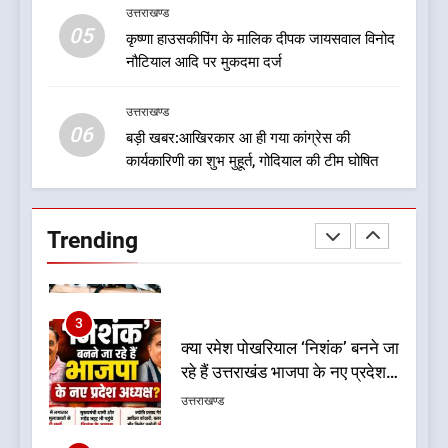
को लेकर क्या बोले गोदियाल
उत्तराखण्ड
05
1
कृष्णा हाउसकीपिंग के मालिक दीपक जायसवाल विनोद
नौटियाल आदि पर मुकदमा दर्ज
बड़ी खबर:16 करोड़ के पुल मामले में
धामी सरकार का बड़ा एक्शन
उत्तराखण्ड
उत्तराखण्ड
06
बड़ी खबर:आखिरकार आ ही गया कांग्रेस की
कार्यकारिणी का शुभ मुहूर्त, गोदियाल की टीम घोषित
2
जनकल्याण, रोजगार, शिक्षा, श्रमिक
हित और आधारभूत विकास को नई
Trending
गति : धामी कैबिनेट के ऐतिहासिक
उत्तराखण्ड
फैसले
3
क्या रमेश पोखरियाल ‘निशंक’ बनने जा
रहे हैं उत्तराखंड भाजपा के नए प्रदेश
अध्यक्ष? राजनीति के गलियारों में
उत्तराखण्ड
सुगबुगाहट तेज
4