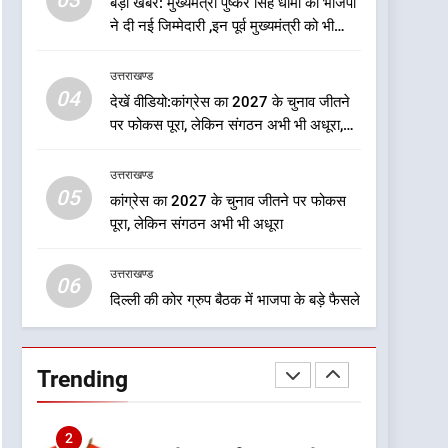
03
ऑरेंज अलर्ट के बीच डीएम का बड़ा
बड़ी खबर: मुख्यमंत्री पुष्कर सिंह धामी को भाजपा
फैसला, कल देहरादून में स्कूल बंद
ने दी नई जिम्मेदारी ,इन पूर्व मुख्यमंत्री को भी
मिली जिम्मेदारी
उत्तराखण्ड
उत्तराखण्ड
04
8
देखें वीडियो:कांग्रेस का 2027 के चुनाव जीतने
जखोली:त्यूँखर गांव के खेतों में
पर फोकस पूरा, लेकिन संगठन अभी भी अधूरा,
दिखे दो भालू, ग्रामीणों में दहशत
कार्यकारिणी को लेकर क्या बोले गोदियाल
उत्तराखण्ड
उत्तराखण्ड
05
कांग्रेस का 2027 के चुनाव जीतने पर फोकस
1
पूरा, लेकिन संगठन अभी भी अधूरा
कृष्णा हाउसकीपिंग के मालिक
दीपक जायसवाल विनोद नौटियाल
उत्तराखण्ड
आदि पर मुकदमा दर्ज
उत्तराखण्ड
06
दिल्ली की कोर ग्रुप बैठक में भाजपा के बड़े फैसले
2
बड़ी खबर:आखिरकार आ ही गया
कांग्रेस की कार्यकारिणी का शुभ
Trending
मुहूर्त, गोदियाल की टीम घोषित
उत्तराखण्ड
3