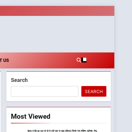
es.com
T US
Search
SEARCH
Most Viewed