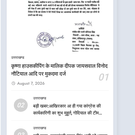
उत्तराखण्ड
5
कृष्णा हाउसकीपिंग के मालिक दीपक जायसवाल विनोद
कांग्रेस का 2027 के चुनाव
नौटियाल आदि पर मुकदमा दर्ज
जीतने पर फोकस पूरा, लेकिन
01
संगठन अभी भी अधूरा
उत्तराखण्ड
August 7, 2026
6
उत्तराखण्ड
दिल्ली की कोर ग्रुप बैठक में
02
बड़ी खबर:आखिरकार आ ही गया कांग्रेस की
भाजपा के बड़े फैसले
कार्यकारिणी का शुभ मुहूर्त, गोदियाल की टीम
उत्तराखण्ड
घोषित
उत्तराखण्ड
7