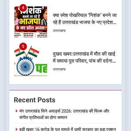
5
दुखद खबर:उत्तराखंड में मौत की खाई
में समाया पूरा परिवार, पांच की दर्दनाक
मौत
उत्तराखण्ड
6
कृष्णा हाउसकीपिंग के मालिक दीपक
जायसवाल विनोद नौटियाल आदि पर
मुकदमा दर्ज
उत्तराखण्ड
7
बड़ी खबर:आखिरकार आ ही गया
Recent Posts
कांग्रेस की कार्यकारिणी का शुभ मुहूर्त,
गोदियाल की टीम घोषित
उत्तराखण्ड
यंग उत्तराखंड सिने अवार्ड्स 2026: उत्तराखंड की फिल्म और
संगीत प्रतिभाओं का होगा सम्मान
8
बड़ी खबर:16 करोड़ के पुल मामले में धामी सरकार का बड़ा एक्शन