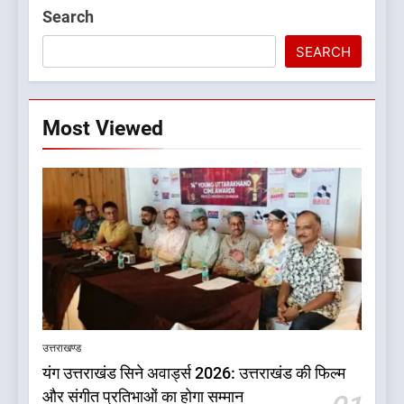
Search
SEARCH
Most Viewed
5
दुखद खबर:उत्तराखंड में मौत की खाई
में समाया पूरा परिवार, पांच की दर्दनाक
उत्तराखण्ड
मौत
उत्तराखण्ड
यंग उत्तराखंड सिने अवार्ड्स 2026: उत्तराखंड की फिल्म
और संगीत प्रतिभाओं का होगा सम्मान
6