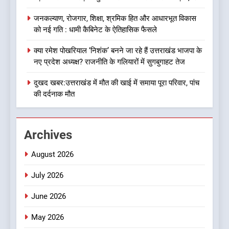
बड़ी खबर: मुख्यमंत्री पुष्कर सिंह धामी
को भाजपा ने दी नई जिम्मेदारी ,इन पूर्व
जनकल्याण, रोजगार, शिक्षा, श्रमिक हित और आधारभूत विकास
मुख्यमंत्री को भी मिली जिम्मेदारी
उत्तराखण्ड
को नई गति : धामी कैबिनेट के ऐतिहासिक फैसले
क्या रमेश पोखरियाल ‘निशंक’ बनने जा रहे हैं उत्तराखंड भाजपा के
1
नए प्रदेश अध्यक्ष? राजनीति के गलियारों में सुगबुगाहट तेज
यंग उत्तराखंड सिने अवार्ड्स 2026:
उत्तराखंड की फिल्म और संगीत
दुखद खबर:उत्तराखंड में मौत की खाई में समाया पूरा परिवार, पांच
प्रतिभाओं का होगा सम्मान
की दर्दनाक मौत
उत्तराखण्ड
2
Archives
बड़ी खबर:16 करोड़ के पुल मामले में
धामी सरकार का बड़ा एक्शन
August 2026
उत्तराखण्ड
July 2026
3
June 2026
जनकल्याण, रोजगार, शिक्षा, श्रमिक
हित और आधारभूत विकास को नई
May 2026
गति : धामी कैबिनेट के ऐतिहासिक