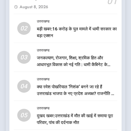
01
August 8, 2026
कृष्णा हाउसकीपिंग के मालिक दीपक
जायसवाल विनोद नौटियाल आदि पर
मुकदमा दर्ज
उत्तराखण्ड
उत्तराखण्ड
02
बड़ी खबर:16 करोड़ के पुल मामले में धामी सरकार का
बड़ा एक्शन
7
बड़ी खबर:आखिरकार आ ही गया
उत्तराखण्ड
कांग्रेस की कार्यकारिणी का शुभ मुहूर्त,
03
जनकल्याण, रोजगार, शिक्षा, श्रमिक हित और
गोदियाल की टीम घोषित
उत्तराखण्ड
आधारभूत विकास को नई गति : धामी कैबिनेट के
ऐतिहासिक फैसले
8
उत्तराखण्ड
बड़ी खबर: मुख्यमंत्री पुष्कर सिंह धामी
04
क्या रमेश पोखरियाल ‘निशंक’ बनने जा रहे हैं
को भाजपा ने दी नई जिम्मेदारी ,इन पूर्व
उत्तराखंड भाजपा के नए प्रदेश अध्यक्ष? राजनीति के
मुख्यमंत्री को भी मिली जिम्मेदारी
उत्तराखण्ड
गलियारों में सुगबुगाहट तेज
उत्तराखण्ड
05
1
दुखद खबर:उत्तराखंड में मौत की खाई में समाया पूरा
परिवार, पांच की दर्दनाक मौत
यंग उत्तराखंड सिने अवार्ड्स 2026:
उत्तराखंड की फिल्म और संगीत