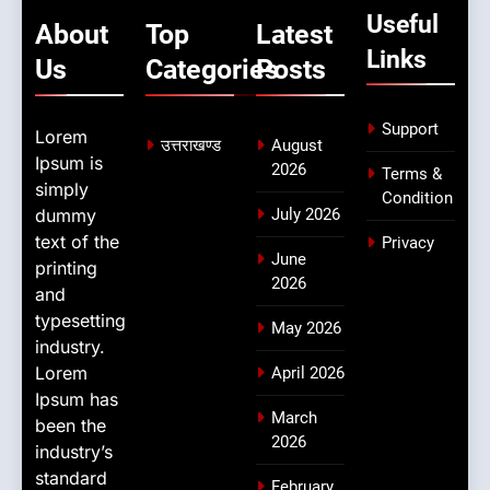
Useful
About
Top
Latest
Links
Us
Categories
Posts
Support
Lorem
उत्तराखण्ड
August
Ipsum is
2026
Terms &
simply
Condition
dummy
July 2026
text of the
Privacy
June
printing
2026
and
typesetting
May 2026
industry.
Lorem
April 2026
Ipsum has
March
been the
2026
industry’s
standard
February