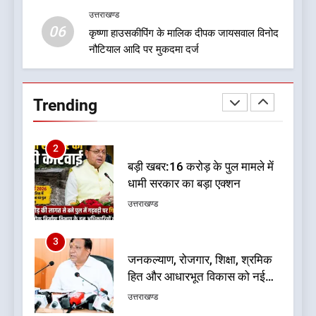
प्रतिभाओं का होगा सम्मान
उत्तराखण्ड
उत्तराखण्ड
06
कृष्णा हाउसकीपिंग के मालिक दीपक जायसवाल विनोद
नौटियाल आदि पर मुकदमा दर्ज
2
बड़ी खबर:16 करोड़ के पुल मामले में
धामी सरकार का बड़ा एक्शन
Trending
उत्तराखण्ड
3
जनकल्याण, रोजगार, शिक्षा, श्रमिक
हित और आधारभूत विकास को नई
गति : धामी कैबिनेट के ऐतिहासिक
उत्तराखण्ड
फैसले
4
क्या रमेश पोखरियाल ‘निशंक’ बनने जा
रहे हैं उत्तराखंड भाजपा के नए प्रदेश
अध्यक्ष? राजनीति के गलियारों में
उत्तराखण्ड
सुगबुगाहट तेज