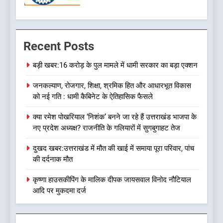
7
बड़ी खबर: मुख्यमंत्री पुष्कर सिंह धामी
Recent Posts
को भाजपा ने दी नई जिम्मेदारी ,इन पूर्व
मुख्यमंत्री को भी मिली जिम्मेदारी
उत्तराखण्ड
बड़ी खबर:16 करोड़ के पुल मामले में धामी सरकार का बड़ा एक्शन
जनकल्याण, रोजगार, शिक्षा, श्रमिक हित और आधारभूत विकास
8
को नई गति : धामी कैबिनेट के ऐतिहासिक फैसले
देखें वीडियो:कांग्रेस का 2027 के
चुनाव जीतने पर फोकस पूरा, लेकिन
क्या रमेश पोखरियाल ‘निशंक’ बनने जा रहे हैं उत्तराखंड भाजपा के
संगठन अभी भी अधूरा, कार्यकारिणी
उत्तराखण्ड
नए प्रदेश अध्यक्ष? राजनीति के गलियारों में सुगबुगाहट तेज
को लेकर क्या बोले गोदियाल
दुखद खबर:उत्तराखंड में मौत की खाई में समाया पूरा परिवार, पांच
1
की दर्दनाक मौत
बड़ी खबर:16 करोड़ के पुल मामले में
धामी सरकार का बड़ा एक्शन
कृष्णा हाउसकीपिंग के मालिक दीपक जायसवाल विनोद नौटियाल
आदि पर मुकदमा दर्ज
उत्तराखण्ड
2