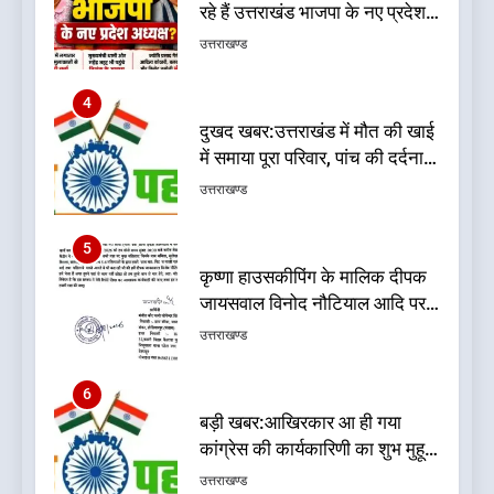
रहे हैं उत्तराखंड भाजपा के नए प्रदेश
अध्यक्ष? राजनीति के गलियारों में
उत्तराखण्ड
सुगबुगाहट तेज
4
दुखद खबर:उत्तराखंड में मौत की खाई
में समाया पूरा परिवार, पांच की दर्दनाक
मौत
उत्तराखण्ड
5
कृष्णा हाउसकीपिंग के मालिक दीपक
जायसवाल विनोद नौटियाल आदि पर
मुकदमा दर्ज
उत्तराखण्ड
6
बड़ी खबर:आखिरकार आ ही गया
कांग्रेस की कार्यकारिणी का शुभ मुहूर्त,
गोदियाल की टीम घोषित
उत्तराखण्ड