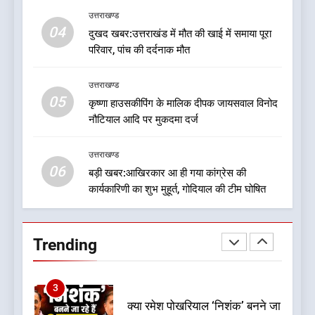
8
उत्तराखण्ड
देखें वीडियो:कांग्रेस का 2027 के
04
दुखद खबर:उत्तराखंड में मौत की खाई में समाया पूरा
चुनाव जीतने पर फोकस पूरा, लेकिन
परिवार, पांच की दर्दनाक मौत
संगठन अभी भी अधूरा, कार्यकारिणी
उत्तराखण्ड
को लेकर क्या बोले गोदियाल
उत्तराखण्ड
05
1
कृष्णा हाउसकीपिंग के मालिक दीपक जायसवाल विनोद
नौटियाल आदि पर मुकदमा दर्ज
बड़ी खबर:16 करोड़ के पुल मामले में
धामी सरकार का बड़ा एक्शन
उत्तराखण्ड
उत्तराखण्ड
06
बड़ी खबर:आखिरकार आ ही गया कांग्रेस की
कार्यकारिणी का शुभ मुहूर्त, गोदियाल की टीम घोषित
2
जनकल्याण, रोजगार, शिक्षा, श्रमिक
हित और आधारभूत विकास को नई
Trending
गति : धामी कैबिनेट के ऐतिहासिक
उत्तराखण्ड
फैसले
3
क्या रमेश पोखरियाल ‘निशंक’ बनने जा