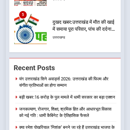
6
कृष्णा हाउसकीपिंग के मालिक दीपक
जायसवाल विनोद नौटियाल आदि पर
मुकदमा दर्ज
उत्तराखण्ड
7
बड़ी खबर:आखिरकार आ ही गया
Recent Posts
कांग्रेस की कार्यकारिणी का शुभ मुहूर्त,
गोदियाल की टीम घोषित
उत्तराखण्ड
यंग उत्तराखंड सिने अवार्ड्स 2026: उत्तराखंड की फिल्म और
संगीत प्रतिभाओं का होगा सम्मान
8
बड़ी खबर:16 करोड़ के पुल मामले में धामी सरकार का बड़ा एक्शन
बड़ी खबर: मुख्यमंत्री पुष्कर सिंह धामी
को भाजपा ने दी नई जिम्मेदारी ,इन पूर्व
जनकल्याण, रोजगार, शिक्षा, श्रमिक हित और आधारभूत विकास
मुख्यमंत्री को भी मिली जिम्मेदारी
उत्तराखण्ड
को नई गति : धामी कैबिनेट के ऐतिहासिक फैसले
क्या रमेश पोखरियाल ‘निशंक’ बनने जा रहे हैं उत्तराखंड भाजपा के
1