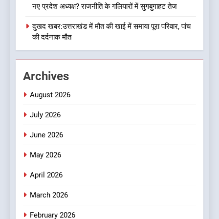
नए प्रदेश अध्यक्ष? राजनीति के गलियारों में सुगबुगाहट तेज
यंग उत्तराखंड सिने अवार्ड्स 2026:
उत्तराखंड की फिल्म और संगीत
दुखद खबर:उत्तराखंड में मौत की खाई में समाया पूरा परिवार, पांच
प्रतिभाओं का होगा सम्मान
की दर्दनाक मौत
उत्तराखण्ड
2
Archives
बड़ी खबर:16 करोड़ के पुल मामले में
धामी सरकार का बड़ा एक्शन
August 2026
उत्तराखण्ड
July 2026
3
June 2026
जनकल्याण, रोजगार, शिक्षा, श्रमिक
हित और आधारभूत विकास को नई
May 2026
गति : धामी कैबिनेट के ऐतिहासिक
उत्तराखण्ड
April 2026
फैसले
4
March 2026
क्या रमेश पोखरियाल ‘निशंक’ बनने जा
February 2026
रहे हैं उत्तराखंड भाजपा के नए प्रदेश