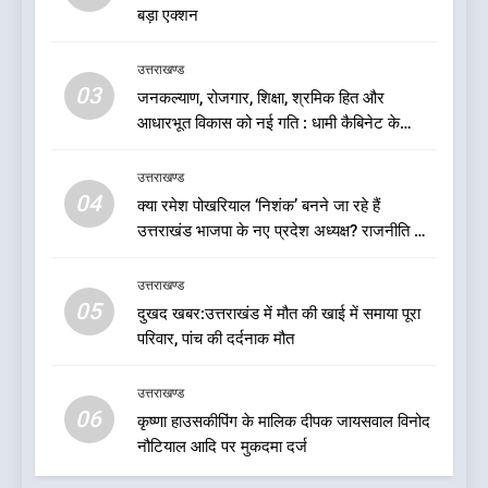
बड़ा एक्शन
7
बड़ी खबर:आखिरकार आ ही गया
उत्तराखण्ड
कांग्रेस की कार्यकारिणी का शुभ मुहूर्त,
03
जनकल्याण, रोजगार, शिक्षा, श्रमिक हित और
गोदियाल की टीम घोषित
उत्तराखण्ड
आधारभूत विकास को नई गति : धामी कैबिनेट के
ऐतिहासिक फैसले
8
उत्तराखण्ड
बड़ी खबर: मुख्यमंत्री पुष्कर सिंह धामी
04
क्या रमेश पोखरियाल ‘निशंक’ बनने जा रहे हैं
को भाजपा ने दी नई जिम्मेदारी ,इन पूर्व
उत्तराखंड भाजपा के नए प्रदेश अध्यक्ष? राजनीति के
मुख्यमंत्री को भी मिली जिम्मेदारी
उत्तराखण्ड
गलियारों में सुगबुगाहट तेज
उत्तराखण्ड
05
1
दुखद खबर:उत्तराखंड में मौत की खाई में समाया पूरा
परिवार, पांच की दर्दनाक मौत
यंग उत्तराखंड सिने अवार्ड्स 2026:
उत्तराखंड की फिल्म और संगीत
प्रतिभाओं का होगा सम्मान
उत्तराखण्ड
उत्तराखण्ड
06
कृष्णा हाउसकीपिंग के मालिक दीपक जायसवाल विनोद
नौटियाल आदि पर मुकदमा दर्ज
2
बड़ी खबर:16 करोड़ के पुल मामले में