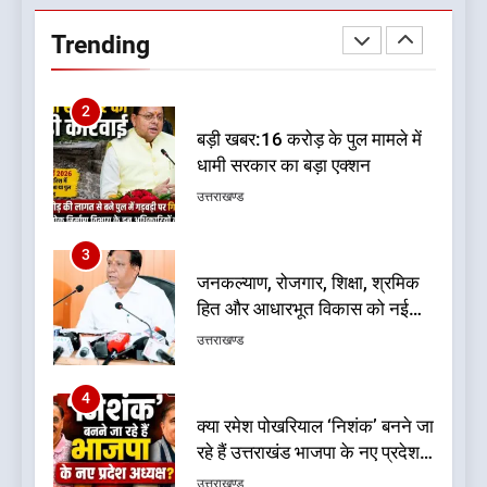
धामी सरकार का बड़ा एक्शन
Trending
उत्तराखण्ड
3
जनकल्याण, रोजगार, शिक्षा, श्रमिक
हित और आधारभूत विकास को नई
गति : धामी कैबिनेट के ऐतिहासिक
उत्तराखण्ड
फैसले
4
क्या रमेश पोखरियाल ‘निशंक’ बनने जा
रहे हैं उत्तराखंड भाजपा के नए प्रदेश
अध्यक्ष? राजनीति के गलियारों में
उत्तराखण्ड
सुगबुगाहट तेज
5
दुखद खबर:उत्तराखंड में मौत की खाई
में समाया पूरा परिवार, पांच की दर्दनाक
मौत
उत्तराखण्ड