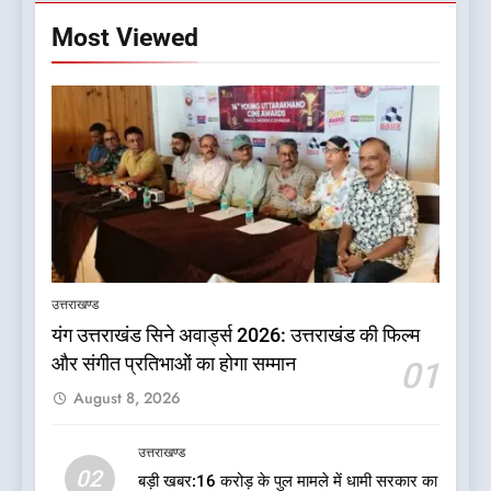
Most Viewed
5
दुखद खबर:उत्तराखंड में मौत की खाई
में समाया पूरा परिवार, पांच की दर्दनाक
उत्तराखण्ड
मौत
उत्तराखण्ड
यंग उत्तराखंड सिने अवार्ड्स 2026: उत्तराखंड की फिल्म
और संगीत प्रतिभाओं का होगा सम्मान
01
6
August 8, 2026
कृष्णा हाउसकीपिंग के मालिक दीपक
जायसवाल विनोद नौटियाल आदि पर
मुकदमा दर्ज
उत्तराखण्ड
उत्तराखण्ड
02
बड़ी खबर:16 करोड़ के पुल मामले में धामी सरकार का