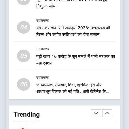
अध्यक्ष? राजनीति के गलियारों में
उत्तराखण्ड
निशुल्क जांच
सुगबुगाहट तेज
8
उत्तराखण्ड
दुखद खबर:उत्तराखंड में मौत की खाई
04
यंग उत्तराखंड सिने अवार्ड्स 2026: उत्तराखंड की
में समाया पूरा परिवार, पांच की दर्दनाक
फिल्म और संगीत प्रतिभाओं का होगा सम्मान
मौत
उत्तराखण्ड
उत्तराखण्ड
05
1
बड़ी खबर:16 करोड़ के पुल मामले में धामी सरकार का
बड़ा एक्शन
एचएनबी गढ़वाल विश्वविद्यालय में ‘हर
घर तिरंगा’ अभियान का शुभारंभ
उत्तराखण्ड
उत्तराखण्ड
06
जनकल्याण, रोजगार, शिक्षा, श्रमिक हित और
आधारभूत विकास को नई गति : धामी कैबिनेट के
2
ऐतिहासिक फैसले
मुख्यमंत्री ने उत्तराखण्ड क्षत्रिय
कल्याण समिति की वेबसाइट एवं
Trending
क्षत्रिय जागरण स्मारिका का किया
उत्तराखण्ड
विमोचन