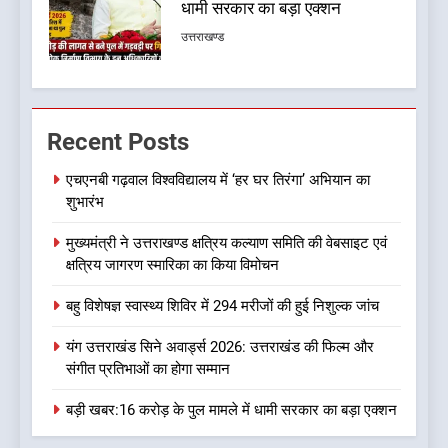
हित और आधारभूत विकास को नई
गति : धामी कैबिनेट के ऐतिहासिक
उत्तराखण्ड
फैसले
7
क्या रमेश पोखरियाल ‘निशंक’ बनने जा
Recent Posts
रहे हैं उत्तराखंड भाजपा के नए प्रदेश
अध्यक्ष? राजनीति के गलियारों में
उत्तराखण्ड
एचएनबी गढ़वाल विश्वविद्यालय में ‘हर घर तिरंगा’ अभियान का
सुगबुगाहट तेज
शुभारंभ
8
मुख्यमंत्री ने उत्तराखण्ड क्षत्रिय कल्याण समिति की वेबसाइट एवं
दुखद खबर:उत्तराखंड में मौत की खाई
क्षत्रिय जागरण स्मारिका का किया विमोचन
में समाया पूरा परिवार, पांच की दर्दनाक
मौत
उत्तराखण्ड
बहु विशेषज्ञ स्वास्थ्य शिविर में 294 मरीजों की हुई निशुल्क जांच
यंग उत्तराखंड सिने अवार्ड्स 2026: उत्तराखंड की फिल्म और
1
संगीत प्रतिभाओं का होगा सम्मान
एचएनबी गढ़वाल विश्वविद्यालय में ‘हर
घर तिरंगा’ अभियान का शुभारंभ
बड़ी खबर:16 करोड़ के पुल मामले में धामी सरकार का बड़ा एक्शन
उत्तराखण्ड