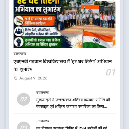
5
बड़ी खबर:16 करोड़ के पुल मामले में
धामी सरकार का बड़ा एक्शन
उत्तराखण्ड
उत्तराखण्ड
एचएनबी गढ़वाल विश्वविद्यालय में ‘हर घर तिरंगा’ अभियान
का शुभारंभ
01
6
August 9, 2026
जनकल्याण, रोजगार, शिक्षा, श्रमिक
हित और आधारभूत विकास को नई
गति : धामी कैबिनेट के ऐतिहासिक
उत्तराखण्ड
उत्तराखण्ड
02
फैसले
मुख्यमंत्री ने उत्तराखण्ड क्षत्रिय कल्याण समिति की
वेबसाइट एवं क्षत्रिय जागरण स्मारिका का किया
7
विमोचन
क्या रमेश पोखरियाल ‘निशंक’ बनने जा
उत्तराखण्ड
रहे हैं उत्तराखंड भाजपा के नए प्रदेश
03
बहु विशेषज्ञ स्वास्थ्य शिविर में 294 मरीजों की हुई