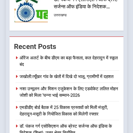
टिकटों पर लटकी तलवार: मुख्यमंत्री
पुष्कर सिंह धामी के लिए सुरक्षित सीट
उत्तराखण्ड
पर मंथन: सूत्र
7
चिकित्सा शिक्षा विभाग में बड़ा
Recent Posts
फेरबदल, डॉ. आशुतोष सयाना बने
निदेशक
उत्तराखण्ड
ऑरेंज अलर्ट के बीच डीएम का बड़ा फैसला, कल देहरादून में स्कूल
बंद
8
जखोली:त्यूँखर गांव के खेतों में दिखे दो भालू, ग्रामीणों में दहशत
एक साल बाद बदली धराली की तस्वीर,
आपदा के मलबे से निकलकर फिर
नशा उन्मूलन और मिशन एजुकेशन के लिए एडवोकेट ललित मोहन
खड़ी हुई जिंदगी
उत्तराखण्ड
जोशी को मिला ‘घन्ना भाई सम्मान-2026
एमडीडीए बोर्ड बैठक में 25 विकास प्रस्तावों को मिली मंजूरी,
1
देहरादून-मसूरी के नियोजित विकास को मिलेगी रफ्तार
ऑरेंज अलर्ट के बीच डीएम का बड़ा
फैसला, कल देहरादून में स्कूल बंद
डॉ. पंकज गर्ग एसोसिएशन ऑफ ब्रेस्ट सर्जन्स ऑफ इंडिया के
निदेशक (शिक्षा), उत्तर क्षेत्र निर्वाचित
उत्तराखण्ड