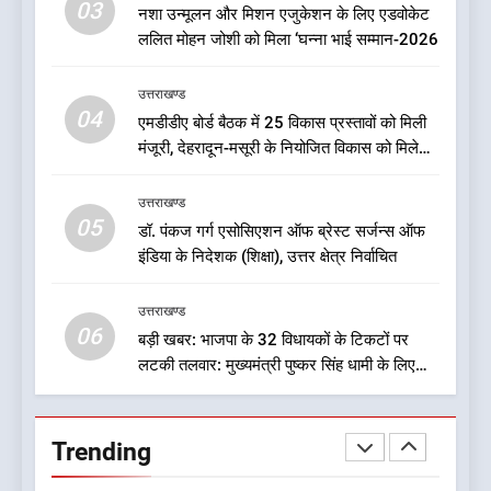
03
नशा उन्मूलन और मिशन एजुकेशन के लिए एडवोकेट
निदेशक
उत्तराखण्ड
ललित मोहन जोशी को मिला ‘घन्ना भाई सम्मान-2026
8
उत्तराखण्ड
एक साल बाद बदली धराली की तस्वीर,
04
एमडीडीए बोर्ड बैठक में 25 विकास प्रस्तावों को मिली
आपदा के मलबे से निकलकर फिर
मंजूरी, देहरादून-मसूरी के नियोजित विकास को मिलेगी
खड़ी हुई जिंदगी
उत्तराखण्ड
रफ्तार
उत्तराखण्ड
05
1
डॉ. पंकज गर्ग एसोसिएशन ऑफ ब्रेस्ट सर्जन्स ऑफ
इंडिया के निदेशक (शिक्षा), उत्तर क्षेत्र निर्वाचित
ऑरेंज अलर्ट के बीच डीएम का बड़ा
फैसला, कल देहरादून में स्कूल बंद
उत्तराखण्ड
उत्तराखण्ड
06
बड़ी खबर: भाजपा के 32 विधायकों के टिकटों पर
लटकी तलवार: मुख्यमंत्री पुष्कर सिंह धामी के लिए
2
सुरक्षित सीट पर मंथन: सूत्र
जखोली:त्यूँखर गांव के खेतों में दिखे दो
भालू, ग्रामीणों में दहशत
Trending
उत्तराखण्ड