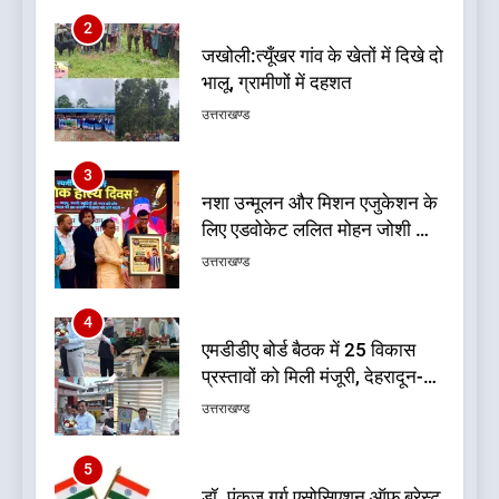
3
नशा उन्मूलन और मिशन एजुकेशन के
लिए एडवोकेट ललित मोहन जोशी को
मिला ‘घन्ना भाई सम्मान-2026
उत्तराखण्ड
4
एमडीडीए बोर्ड बैठक में 25 विकास
प्रस्तावों को मिली मंजूरी, देहरादून-
मसूरी के नियोजित विकास को मिलेगी
उत्तराखण्ड
रफ्तार
5
डॉ. पंकज गर्ग एसोसिएशन ऑफ ब्रेस्ट
सर्जन्स ऑफ इंडिया के निदेशक
(शिक्षा), उत्तर क्षेत्र निर्वाचित
उत्तराखण्ड
6
बड़ी खबर: भाजपा के 32 विधायकों के