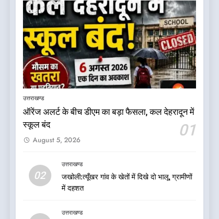
5
डॉ. पंकज गर्ग एसोसिएशन ऑफ ब्रेस्ट
सर्जन्स ऑफ इंडिया के निदेशक
उत्तराखण्ड
(शिक्षा), उत्तर क्षेत्र निर्वाचित
उत्तराखण्ड
ऑरेंज अलर्ट के बीच डीएम का बड़ा फैसला, कल देहरादून में
स्कूल बंद
01
6
August 5, 2026
बड़ी खबर: भाजपा के 32 विधायकों के
टिकटों पर लटकी तलवार: मुख्यमंत्री
पुष्कर सिंह धामी के लिए सुरक्षित सीट
उत्तराखण्ड
उत्तराखण्ड
02
पर मंथन: सूत्र
जखोली:त्यूँखर गांव के खेतों में दिखे दो भालू, ग्रामीणों
में दहशत
7
चिकित्सा शिक्षा विभाग में बड़ा
उत्तराखण्ड
फेरबदल, डॉ. आशुतोष सयाना बने