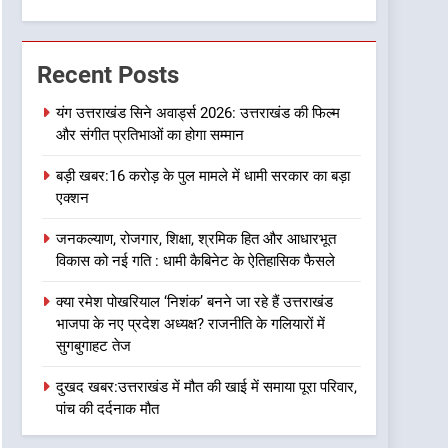
6
कृष्णा हाउसकीपिंग के मालिक
दीपक जायसवाल विनोद नौटियाल
Recent Posts
आदि पर मुकदमा दर्ज
उत्तराखण्ड
यंग उत्तराखंड सिने अवार्ड्स 2026: उत्तराखंड की फिल्म
और संगीत प्रतिभाओं का होगा सम्मान
7
बड़ी खबर:आखिरकार आ ही गया
बड़ी खबर:16 करोड़ के पुल मामले में धामी सरकार का बड़ा
कांग्रेस की कार्यकारिणी का शुभ
एक्शन
मुहूर्त, गोदियाल की टीम घोषित
उत्तराखण्ड
जनकल्याण, रोजगार, शिक्षा, श्रमिक हित और आधारभूत
8
विकास को नई गति : धामी कैबिनेट के ऐतिहासिक फैसले
बड़ी खबर: मुख्यमंत्री पुष्कर सिंह
धामी को भाजपा ने दी नई
क्या रमेश पोखरियाल ‘निशंक’ बनने जा रहे हैं उत्तराखंड
जिम्मेदारी ,इन पूर्व मुख्यमंत्री को
उत्तराखण्ड
भाजपा के नए प्रदेश अध्यक्ष? राजनीति के गलियारों में
भी मिली जिम्मेदारी
सुगबुगाहट तेज
1
यंग उत्तराखंड सिने अवार्ड्स
दुखद खबर:उत्तराखंड में मौत की खाई में समाया पूरा परिवार,
2026: उत्तराखंड की फिल्म और
पांच की दर्दनाक मौत
संगीत प्रतिभाओं का होगा सम्मान
उत्तराखण्ड