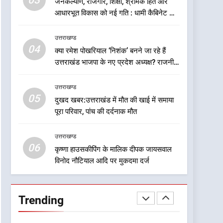
03
जनकल्याण, रोजगार, शिक्षा, श्रमिक हित और
6
कृष्णा हाउसकीपिंग के मालिक
आधारभूत विकास को नई गति : धामी कैबिनेट के
दीपक जायसवाल विनोद नौटियाल
ऐतिहासिक फैसले
आदि पर मुकदमा दर्ज
उत्तराखण्ड
उत्तराखण्ड
04
क्या रमेश पोखरियाल ‘निशंक’ बनने जा रहे हैं
7
उत्तराखंड भाजपा के नए प्रदेश अध्यक्ष? राजनीति
बड़ी खबर:आखिरकार आ ही गया
के गलियारों में सुगबुगाहट तेज
कांग्रेस की कार्यकारिणी का शुभ
उत्तराखण्ड
मुहूर्त, गोदियाल की टीम घोषित
उत्तराखण्ड
05
दुखद खबर:उत्तराखंड में मौत की खाई में समाया
पूरा परिवार, पांच की दर्दनाक मौत
8
बड़ी खबर: मुख्यमंत्री पुष्कर सिंह
उत्तराखण्ड
धामी को भाजपा ने दी नई
06
जिम्मेदारी ,इन पूर्व मुख्यमंत्री को
कृष्णा हाउसकीपिंग के मालिक दीपक जायसवाल
उत्तराखण्ड
विनोद नौटियाल आदि पर मुकदमा दर्ज
भी मिली जिम्मेदारी
1
यंग उत्तराखंड सिने अवार्ड्स
2026: उत्तराखंड की फिल्म और
Trending
संगीत प्रतिभाओं का होगा सम्मान
उत्तराखण्ड