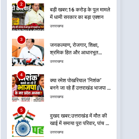
2
बड़ी खबर:16 करोड़ के पुल मामले
में धामी सरकार का बड़ा एक्शन
उत्तराखण्ड
3
जनकल्याण, रोजगार, शिक्षा,
श्रमिक हित और आधारभूत
विकास को नई गति : धामी
उत्तराखण्ड
कैबिनेट के ऐतिहासिक फैसले
4
क्या रमेश पोखरियाल ‘निशंक’
बनने जा रहे हैं उत्तराखंड भाजपा के
नए प्रदेश अध्यक्ष? राजनीति के
उत्तराखण्ड
गलियारों में सुगबुगाहट तेज
5
दुखद खबर:उत्तराखंड में मौत की
खाई में समाया पूरा परिवार, पांच की
दर्दनाक मौत
उत्तराखण्ड