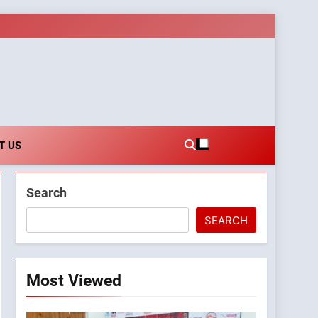
es.com
T US
Search
SEARCH
Most Viewed