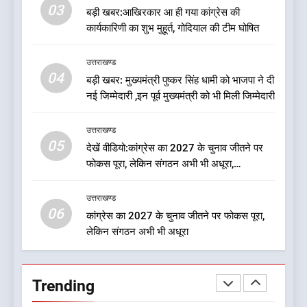
03
बड़ी खबर:आखिरकार आ ही गया कांग्रेस की
उत्तराखण्ड
कार्यकारिणी का शुभ मुहूर्त, गोदियाल की टीम घोषित
8
उत्तराखण्ड
ऑरेंज अलर्ट के बीच डीएम का बड़ा
04
बड़ी खबर: मुख्यमंत्री पुष्कर सिंह धामी को भाजपा ने दी
फैसला, कल देहरादून में स्कूल बंद
नई जिम्मेदारी ,इन पूर्व मुख्यमंत्री को भी मिली जिम्मेदारी
उत्तराखण्ड
उत्तराखण्ड
05
1
देखें वीडियो:कांग्रेस का 2027 के चुनाव जीतने पर
फोकस पूरा, लेकिन संगठन अभी भी अधूरा,
दुखद खबर:उत्तराखंड में मौत की खाई
कार्यकारिणी को लेकर क्या बोले गोदियाल
में समाया पूरा परिवार, पांच की दर्दनाक
मौत
उत्तराखण्ड
उत्तराखण्ड
06
कांग्रेस का 2027 के चुनाव जीतने पर फोकस पूरा,
लेकिन संगठन अभी भी अधूरा
2
कृष्णा हाउसकीपिंग के मालिक दीपक
जायसवाल विनोद नौटियाल आदि पर
Trending
मुकदमा दर्ज
उत्तराखण्ड