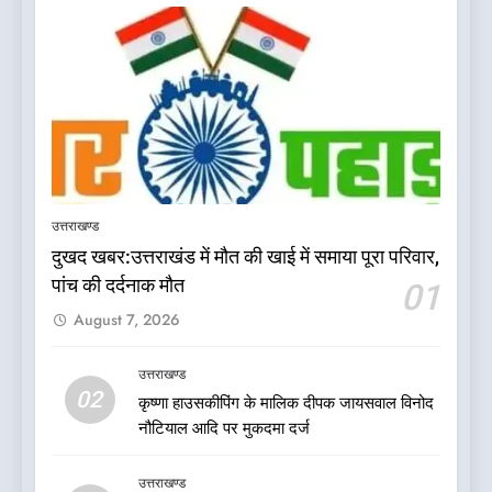
5
देखें वीडियो:कांग्रेस का 2027 के
चुनाव जीतने पर फोकस पूरा, लेकिन
उत्तराखण्ड
संगठन अभी भी अधूरा, कार्यकारिणी
उत्तराखण्ड
को लेकर क्या बोले गोदियाल
दुखद खबर:उत्तराखंड में मौत की खाई में समाया पूरा परिवार,
पांच की दर्दनाक मौत
01
6
August 7, 2026
कांग्रेस का 2027 के चुनाव जीतने
पर फोकस पूरा, लेकिन संगठन अभी
भी अधूरा
उत्तराखण्ड
उत्तराखण्ड
02
कृष्णा हाउसकीपिंग के मालिक दीपक जायसवाल विनोद
नौटियाल आदि पर मुकदमा दर्ज
7
दिल्ली की कोर ग्रुप बैठक में भाजपा
उत्तराखण्ड
के बड़े फैसले