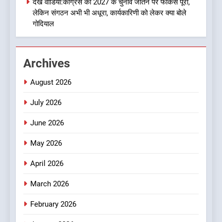
देखें वीडियो:कांग्रेस का 2027 के चुनाव जीतने पर फोकस पूरा,
उत्तराखण्ड
लेकिन संगठन अभी भी अधूरा, कार्यकारिणी को लेकर क्या बोले
गोदियाल
2
कृष्णा हाउसकीपिंग के मालिक दीपक
जायसवाल विनोद नौटियाल आदि पर
Archives
मुकदमा दर्ज
उत्तराखण्ड
August 2026
3
July 2026
बड़ी खबर:आखिरकार आ ही गया
कांग्रेस की कार्यकारिणी का शुभ मुहूर्त,
June 2026
गोदियाल की टीम घोषित
उत्तराखण्ड
May 2026
4
April 2026
बड़ी खबर: मुख्यमंत्री पुष्कर सिंह धामी
March 2026
को भाजपा ने दी नई जिम्मेदारी ,इन पूर्व
मुख्यमंत्री को भी मिली जिम्मेदारी
उत्तराखण्ड
February 2026