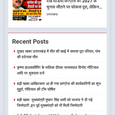
कांग्रेस का 2027 के चुनाव जीतने
पर फोकस पूरा, लेकिन संगठन अभी
भी अधूरा
उत्तराखण्ड
7
दिल्ली की कोर ग्रुप बैठक में भाजपा
Recent Posts
के बड़े फैसले
उत्तराखण्ड
दुखद खबर:उत्तराखंड में मौत की खाई में समाया पूरा परिवार, पांच
की दर्दनाक मौत
8
कृष्णा हाउसकीपिंग के मालिक दीपक जायसवाल विनोद नौटियाल
ऑरेंज अलर्ट के बीच डीएम का बड़ा
आदि पर मुकदमा दर्ज
फैसला, कल देहरादून में स्कूल बंद
उत्तराखण्ड
बड़ी खबर:आखिरकार आ ही गया कांग्रेस की कार्यकारिणी का शुभ
मुहूर्त, गोदियाल की टीम घोषित
1
बड़ी खबर: मुख्यमंत्री पुष्कर सिंह धामी को भाजपा ने दी नई
दुखद खबर:उत्तराखंड में मौत की खाई
जिम्मेदारी ,इन पूर्व मुख्यमंत्री को भी मिली जिम्मेदारी
में समाया पूरा परिवार, पांच की दर्दनाक
मौत