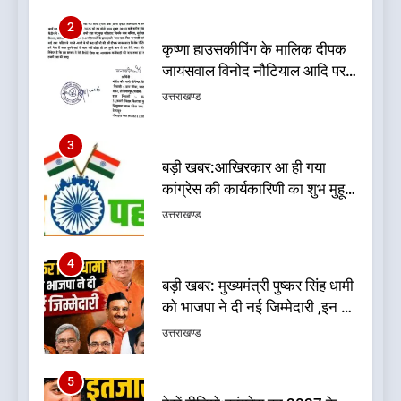
3
बड़ी खबर:आखिरकार आ ही गया
कांग्रेस की कार्यकारिणी का शुभ मुहूर्त,
गोदियाल की टीम घोषित
उत्तराखण्ड
4
बड़ी खबर: मुख्यमंत्री पुष्कर सिंह धामी
को भाजपा ने दी नई जिम्मेदारी ,इन पूर्व
मुख्यमंत्री को भी मिली जिम्मेदारी
उत्तराखण्ड
5
देखें वीडियो:कांग्रेस का 2027 के
चुनाव जीतने पर फोकस पूरा, लेकिन
संगठन अभी भी अधूरा, कार्यकारिणी
उत्तराखण्ड
को लेकर क्या बोले गोदियाल
6