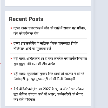
कार्यकारिणी को लेकर क्या बोले
गोदियाल
6
कांग्रेस का 2027 के चुनाव
जीतने पर फोकस पूरा, लेकिन
Recent Posts
संगठन अभी भी अधूरा
उत्तराखण्ड
दुखद खबर:उत्तराखंड में मौत की खाई में समाया पूरा परिवार,
पांच की दर्दनाक मौत
7
दिल्ली की कोर ग्रुप बैठक में
कृष्णा हाउसकीपिंग के मालिक दीपक जायसवाल विनोद
भाजपा के बड़े फैसले
नौटियाल आदि पर मुकदमा दर्ज
उत्तराखण्ड
बड़ी खबर:आखिरकार आ ही गया कांग्रेस की कार्यकारिणी का
8
शुभ मुहूर्त, गोदियाल की टीम घोषित
ऑरेंज अलर्ट के बीच डीएम का बड़ा
फैसला, कल देहरादून में स्कूल बंद
बड़ी खबर: मुख्यमंत्री पुष्कर सिंह धामी को भाजपा ने दी नई
उत्तराखण्ड
जिम्मेदारी ,इन पूर्व मुख्यमंत्री को भी मिली जिम्मेदारी
1
देखें वीडियो:कांग्रेस का 2027 के चुनाव जीतने पर फोकस
दुखद खबर:उत्तराखंड में मौत की
पूरा, लेकिन संगठन अभी भी अधूरा, कार्यकारिणी को लेकर
खाई में समाया पूरा परिवार, पांच की
क्या बोले गोदियाल
दर्दनाक मौत
उत्तराखण्ड