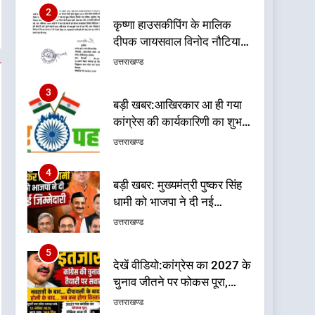
2
कृष्णा हाउसकीपिंग के मालिक
दीपक जायसवाल विनोद नौटियाल
आदि पर मुकदमा दर्ज
उत्तराखण्ड
3
बड़ी खबर:आखिरकार आ ही गया
कांग्रेस की कार्यकारिणी का शुभ
मुहूर्त, गोदियाल की टीम घोषित
उत्तराखण्ड
4
बड़ी खबर: मुख्यमंत्री पुष्कर सिंह
धामी को भाजपा ने दी नई
जिम्मेदारी ,इन पूर्व मुख्यमंत्री को
उत्तराखण्ड
भी मिली जिम्मेदारी
5
देखें वीडियो:कांग्रेस का 2027 के
चुनाव जीतने पर फोकस पूरा,
लेकिन संगठन अभी भी अधूरा,
उत्तराखण्ड