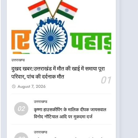
उत्तराखण्ड
दुखद खबर:उत्तराखंड में मौत की खाई में समाया पूरा
परिवार, पांच की दर्दनाक मौत
01
August 7, 2026
उत्तराखण्ड
5
02
कृष्णा हाउसकीपिंग के मालिक दीपक जायसवाल
देखें वीडियो:कांग्रेस का 2027 के
विनोद नौटियाल आदि पर मुकदमा दर्ज
चुनाव जीतने पर फोकस पूरा,
लेकिन संगठन अभी भी अधूरा,
उत्तराखण्ड
उत्तराखण्ड
कार्यकारिणी को लेकर क्या बोले