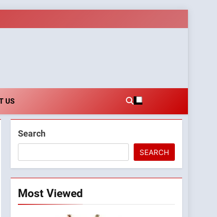
es.com
T US
Search
SEARCH
Most Viewed