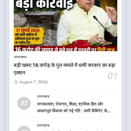
5
कृष्णा हाउसकीपिंग के मालिक दीपक
जायसवाल विनोद नौटियाल आदि पर
उत्तराखण्ड
मुकदमा दर्ज
उत्तराखण्ड
बड़ी खबर:16 करोड़ के पुल मामले में धामी सरकार का बड़ा
एक्शन
01
6
August 7, 2026
बड़ी खबर:आखिरकार आ ही गया
कांग्रेस की कार्यकारिणी का शुभ मुहूर्त,
गोदियाल की टीम घोषित
उत्तराखण्ड
उत्तराखण्ड
02
जनकल्याण, रोजगार, शिक्षा, श्रमिक हित और
आधारभूत विकास को नई गति : धामी कैबिनेट के
7
ऐतिहासिक फैसले
बड़ी खबर: मुख्यमंत्री पुष्कर सिंह धामी
उत्तराखण्ड
को भाजपा ने दी नई जिम्मेदारी ,इन पूर्व