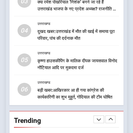
03
क्या रमेश पोखरियाल ‘निशंक’ बनने जा रहे हैं
मुख्यमंत्री को भी मिली जिम्मेदारी
उत्तराखण्ड
उत्तराखंड भाजपा के नए प्रदेश अध्यक्ष? राजनीति के
गलियारों में सुगबुगाहट तेज
8
उत्तराखण्ड
देखें वीडियो:कांग्रेस का 2027 के
04
दुखद खबर:उत्तराखंड में मौत की खाई में समाया पूरा
चुनाव जीतने पर फोकस पूरा, लेकिन
परिवार, पांच की दर्दनाक मौत
संगठन अभी भी अधूरा, कार्यकारिणी
उत्तराखण्ड
को लेकर क्या बोले गोदियाल
उत्तराखण्ड
05
1
कृष्णा हाउसकीपिंग के मालिक दीपक जायसवाल विनोद
नौटियाल आदि पर मुकदमा दर्ज
बड़ी खबर:16 करोड़ के पुल मामले में
धामी सरकार का बड़ा एक्शन
उत्तराखण्ड
उत्तराखण्ड
06
बड़ी खबर:आखिरकार आ ही गया कांग्रेस की
कार्यकारिणी का शुभ मुहूर्त, गोदियाल की टीम घोषित
2
जनकल्याण, रोजगार, शिक्षा, श्रमिक
हित और आधारभूत विकास को नई
Trending
गति : धामी कैबिनेट के ऐतिहासिक
उत्तराखण्ड
फैसले