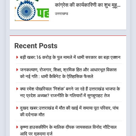
कांग्रेस की कार्यकारिणी का शुभ मुहूर्त,
गोदियाल की टीम घोषित
उत्तराखण्ड
7
बड़ी खबर: मुख्यमंत्री पुष्कर सिंह धामी
Recent Posts
को भाजपा ने दी नई जिम्मेदारी ,इन पूर्व
मुख्यमंत्री को भी मिली जिम्मेदारी
उत्तराखण्ड
बड़ी खबर:16 करोड़ के पुल मामले में धामी सरकार का बड़ा एक्शन
जनकल्याण, रोजगार, शिक्षा, श्रमिक हित और आधारभूत विकास
8
को नई गति : धामी कैबिनेट के ऐतिहासिक फैसले
देखें वीडियो:कांग्रेस का 2027 के
चुनाव जीतने पर फोकस पूरा, लेकिन
क्या रमेश पोखरियाल ‘निशंक’ बनने जा रहे हैं उत्तराखंड भाजपा के
संगठन अभी भी अधूरा, कार्यकारिणी
उत्तराखण्ड
नए प्रदेश अध्यक्ष? राजनीति के गलियारों में सुगबुगाहट तेज
को लेकर क्या बोले गोदियाल
दुखद खबर:उत्तराखंड में मौत की खाई में समाया पूरा परिवार, पांच
1
की दर्दनाक मौत
बड़ी खबर:16 करोड़ के पुल मामले में
धामी सरकार का बड़ा एक्शन
कृष्णा हाउसकीपिंग के मालिक दीपक जायसवाल विनोद नौटियाल
आदि पर मुकदमा दर्ज
उत्तराखण्ड