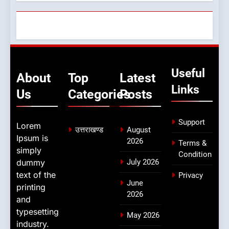
Useful
About
Top
Latest
Links
Us
Categories
Posts
Support
Lorem
उत्तराखण्ड
August
Ipsum is
2026
Terms &
simply
Condition
dummy
July 2026
text of the
Privacy
June
printing
2026
and
typesetting
May 2026
industry.