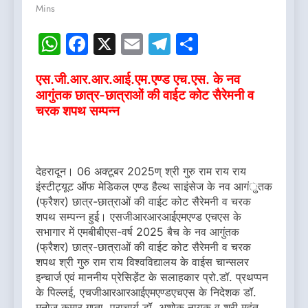
Mins
WhatsApp
Facebook
X
Email
Telegram
Share
एस.जी.आर.आर.आई.एम.एण्ड एच.एस. के नव
आगुंतक छात्र-छात्राओं की वाईट कोट सैरेमनी व
चरक शपथ सम्पन्न
देहरादून। 06 अक्टूबर 2025ण् श्री गुरु राम राय राय
इंस्टीट्यूट ऑफ मेडिकल एण्ड हैल्थ साइंसेज के नव आगंुतक
(फ्रैशर) छात्र-छात्राओं की वाईट कोट सैरेमनी व चरक
शपथ सम्पन्न हुई। एसजीआरआरआईएमएण्ड एचएस के
सभागार में एमबीबीएस-वर्ष 2025 बैच के नव आगुंतक
(फ्रैशर) छात्र-छात्राओं की वाईट कोट सैरेमनी व चरक
शपथ श्री गुरु राम राय विश्वविद्यालय के वाईस चान्सलर
इन्चार्ज एवं माननीय प्रेसिडे़ंट के सलाहकार प्रो.डॉ. प्रथप्पन
के पिल्लई, एचजीआरआरआईएमएण्डएचएस के निदेशक डॉ.
मनोज कुमार गुप्ता, प्राचार्य डॉ. अशोक नायक व श्री महंत