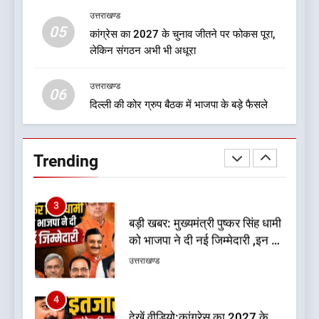
उत्तराखण्ड
1
05
कांग्रेस का 2027 के चुनाव जीतने पर फोकस पूरा,
कृष्णा हाउसकीपिंग के मालिक दीपक
लेकिन संगठन अभी भी अधूरा
जायसवाल विनोद नौटियाल आदि पर
मुकदमा दर्ज
उत्तराखण्ड
उत्तराखण्ड
06
दिल्ली की कोर ग्रुप बैठक में भाजपा के बड़े फैसले
2
बड़ी खबर:आखिरकार आ ही गया
कांग्रेस की कार्यकारिणी का शुभ मुहूर्त,
Trending
गोदियाल की टीम घोषित
उत्तराखण्ड
3
बड़ी खबर: मुख्यमंत्री पुष्कर सिंह धामी
को भाजपा ने दी नई जिम्मेदारी ,इन पूर्व
मुख्यमंत्री को भी मिली जिम्मेदारी
उत्तराखण्ड
4
देखें वीडियो:कांग्रेस का 2027 के