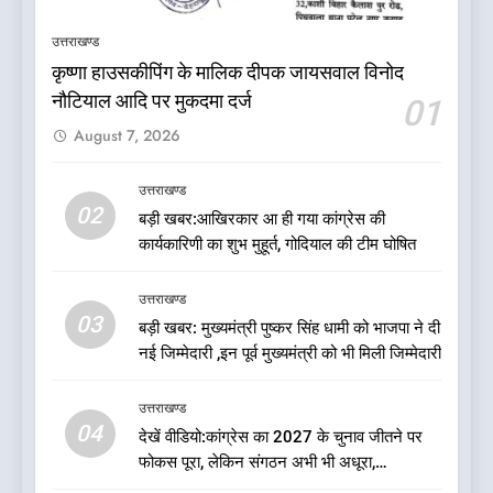
भी अधूरा
उत्तराखण्ड
उत्तराखण्ड
कृष्णा हाउसकीपिंग के मालिक दीपक जायसवाल विनोद
6
नौटियाल आदि पर मुकदमा दर्ज
01
दिल्ली की कोर ग्रुप बैठक में भाजपा
August 7, 2026
के बड़े फैसले
उत्तराखण्ड
उत्तराखण्ड
02
बड़ी खबर:आखिरकार आ ही गया कांग्रेस की
7
कार्यकारिणी का शुभ मुहूर्त, गोदियाल की टीम घोषित
ऑरेंज अलर्ट के बीच डीएम का बड़ा
फैसला, कल देहरादून में स्कूल बंद
उत्तराखण्ड
उत्तराखण्ड
03
बड़ी खबर: मुख्यमंत्री पुष्कर सिंह धामी को भाजपा ने दी
नई जिम्मेदारी ,इन पूर्व मुख्यमंत्री को भी मिली जिम्मेदारी
8
जखोली:त्यूँखर गांव के खेतों में दिखे दो
उत्तराखण्ड
भालू, ग्रामीणों में दहशत
04
देखें वीडियो:कांग्रेस का 2027 के चुनाव जीतने पर
उत्तराखण्ड
फोकस पूरा, लेकिन संगठन अभी भी अधूरा,
कार्यकारिणी को लेकर क्या बोले गोदियाल