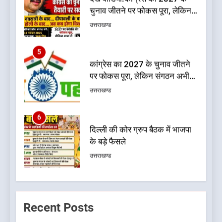
चुनाव जीतने पर फोकस पूरा, लेकिन
संगठन अभी भी अधूरा, कार्यकारिणी
उत्तराखण्ड
को लेकर क्या बोले गोदियाल
5
कांग्रेस का 2027 के चुनाव जीतने
पर फोकस पूरा, लेकिन संगठन अभी
भी अधूरा
उत्तराखण्ड
6
दिल्ली की कोर ग्रुप बैठक में भाजपा
के बड़े फैसले
उत्तराखण्ड
7
ऑरेंज अलर्ट के बीच डीएम का बड़ा
Recent Posts
फैसला, कल देहरादून में स्कूल बंद
उत्तराखण्ड