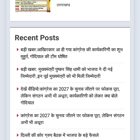
उत्तराखण्ड
7
जखोली:त्यूँखर गांव के खेतों में दिखे दो
Recent Posts
भालू, ग्रामीणों में दहशत
उत्तराखण्ड
बड़ी खबर:आखिरकार आ ही गया कांग्रेस की कार्यकारिणी का शुभ
मुहूर्त, गोदियाल की टीम घोषित
8
बड़ी खबर: मुख्यमंत्री पुष्कर सिंह धामी को भाजपा ने दी नई
नशा उन्मूलन और मिशन एजुकेशन के
जिम्मेदारी ,इन पूर्व मुख्यमंत्री को भी मिली जिम्मेदारी
लिए एडवोकेट ललित मोहन जोशी को
मिला ‘घन्ना भाई सम्मान-2026
उत्तराखण्ड
देखें वीडियो:कांग्रेस का 2027 के चुनाव जीतने पर फोकस पूरा,
लेकिन संगठन अभी भी अधूरा, कार्यकारिणी को लेकर क्या बोले
गोदियाल
1
बड़ी खबर:आखिरकार आ ही गया
कांग्रेस का 2027 के चुनाव जीतने पर फोकस पूरा, लेकिन संगठन
कांग्रेस की कार्यकारिणी का शुभ मुहूर्त,
अभी भी अधूरा
गोदियाल की टीम घोषित
उत्तराखण्ड
दिल्ली की कोर ग्रुप बैठक में भाजपा के बड़े फैसले