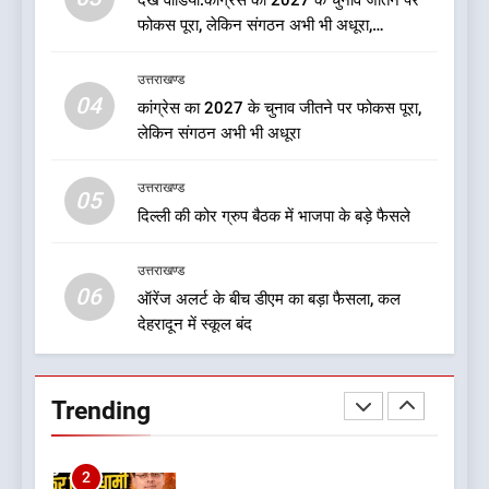
देखें वीडियो:कांग्रेस का 2027 के चुनाव जीतने पर
फोकस पूरा, लेकिन संगठन अभी भी अधूरा,
8
कार्यकारिणी को लेकर क्या बोले गोदियाल
नशा उन्मूलन और मिशन एजुकेशन के
उत्तराखण्ड
लिए एडवोकेट ललित मोहन जोशी को
04
कांग्रेस का 2027 के चुनाव जीतने पर फोकस पूरा,
मिला ‘घन्ना भाई सम्मान-2026
उत्तराखण्ड
लेकिन संगठन अभी भी अधूरा
उत्तराखण्ड
1
05
दिल्ली की कोर ग्रुप बैठक में भाजपा के बड़े फैसले
बड़ी खबर:आखिरकार आ ही गया
कांग्रेस की कार्यकारिणी का शुभ मुहूर्त,
गोदियाल की टीम घोषित
उत्तराखण्ड
उत्तराखण्ड
06
ऑरेंज अलर्ट के बीच डीएम का बड़ा फैसला, कल
देहरादून में स्कूल बंद
2
बड़ी खबर: मुख्यमंत्री पुष्कर सिंह धामी
को भाजपा ने दी नई जिम्मेदारी ,इन पूर्व
Trending
मुख्यमंत्री को भी मिली जिम्मेदारी
उत्तराखण्ड
3