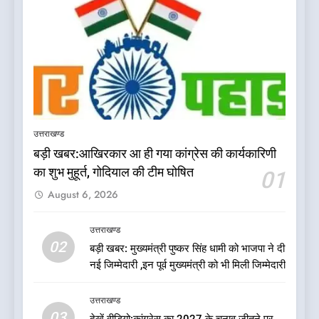
5
दिल्ली की कोर ग्रुप बैठक में भाजपा
के बड़े फैसले
उत्तराखण्ड
उत्तराखण्ड
बड़ी खबर:आखिरकार आ ही गया कांग्रेस की कार्यकारिणी
6
का शुभ मुहूर्त, गोदियाल की टीम घोषित
01
ऑरेंज अलर्ट के बीच डीएम का बड़ा
August 6, 2026
फैसला, कल देहरादून में स्कूल बंद
उत्तराखण्ड
उत्तराखण्ड
02
बड़ी खबर: मुख्यमंत्री पुष्कर सिंह धामी को भाजपा ने दी
7
नई जिम्मेदारी ,इन पूर्व मुख्यमंत्री को भी मिली जिम्मेदारी
जखोली:त्यूँखर गांव के खेतों में दिखे दो
भालू, ग्रामीणों में दहशत
उत्तराखण्ड
उत्तराखण्ड
03