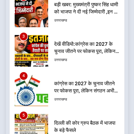
देखें वीडियो:कांग्रेस का 2027 के
चुनाव जीतने पर फोकस पूरा, लेकिन
संगठन अभी भी अधूरा, कार्यकारिणी
उत्तराखण्ड
को लेकर क्या बोले गोदियाल
4
कांग्रेस का 2027 के चुनाव जीतने
पर फोकस पूरा, लेकिन संगठन अभी
भी अधूरा
उत्तराखण्ड
5
दिल्ली की कोर ग्रुप बैठक में भाजपा
के बड़े फैसले
उत्तराखण्ड
6
ऑरेंज अलर्ट के बीच डीएम का बड़ा
फैसला, कल देहरादून में स्कूल बंद