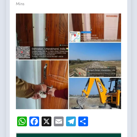
Mins
WhatsApp
Facebook
X
Email
Telegram
Share