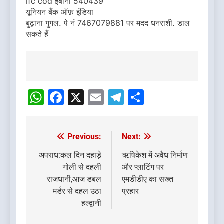
ifc cod ईबीनो 540439
यूनियन बैंक ऑफ़ इंडिया
बुढ़ाना गुगल. पे नं 7467079881 पर मदद धनराशी. डाल
सकते हैं
Post
navigation
WhatsApp
Facebook
X
Email
Telegram
Share
Previous:
Next:
Post
navigation
अपराध:कल दिन दहाड़े
ऋषिकेश में अवैध निर्माण
गोली से दहली
और प्लाटिंग पर
राजधानी,आज डबल
एमडीडीए का सख्त
मर्डर से दहल उठा
प्रहार
हल्द्वानी