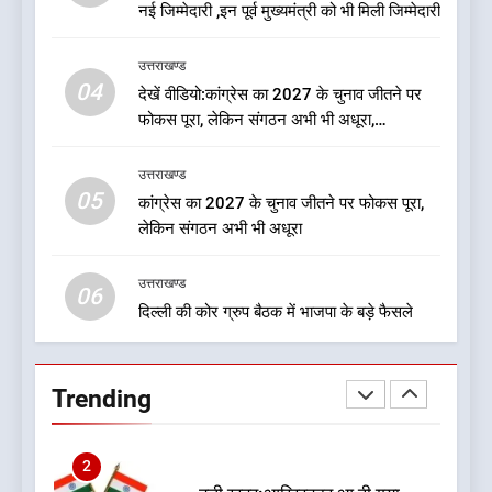
नई जिम्मेदारी ,इन पूर्व मुख्यमंत्री को भी मिली जिम्मेदारी
8
जखोली:त्यूँखर गांव के खेतों में दिखे दो
उत्तराखण्ड
04
भालू, ग्रामीणों में दहशत
देखें वीडियो:कांग्रेस का 2027 के चुनाव जीतने पर
फोकस पूरा, लेकिन संगठन अभी भी अधूरा,
उत्तराखण्ड
कार्यकारिणी को लेकर क्या बोले गोदियाल
उत्तराखण्ड
1
05
कांग्रेस का 2027 के चुनाव जीतने पर फोकस पूरा,
कृष्णा हाउसकीपिंग के मालिक दीपक
लेकिन संगठन अभी भी अधूरा
जायसवाल विनोद नौटियाल आदि पर
मुकदमा दर्ज
उत्तराखण्ड
उत्तराखण्ड
06
दिल्ली की कोर ग्रुप बैठक में भाजपा के बड़े फैसले
2
बड़ी खबर:आखिरकार आ ही गया
कांग्रेस की कार्यकारिणी का शुभ मुहूर्त,
Trending
गोदियाल की टीम घोषित
उत्तराखण्ड
3