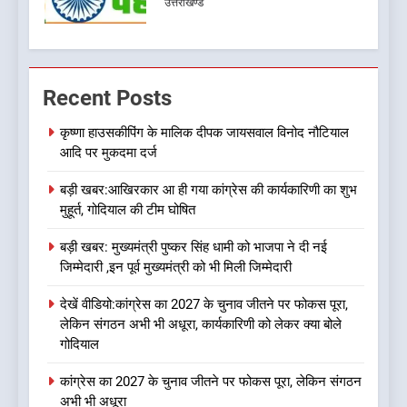
उत्तराखण्ड
7
ऑरेंज अलर्ट के बीच डीएम का बड़ा
Recent Posts
फैसला, कल देहरादून में स्कूल बंद
उत्तराखण्ड
कृष्णा हाउसकीपिंग के मालिक दीपक जायसवाल विनोद नौटियाल
आदि पर मुकदमा दर्ज
8
बड़ी खबर:आखिरकार आ ही गया कांग्रेस की कार्यकारिणी का शुभ
जखोली:त्यूँखर गांव के खेतों में दिखे दो
मुहूर्त, गोदियाल की टीम घोषित
भालू, ग्रामीणों में दहशत
बड़ी खबर: मुख्यमंत्री पुष्कर सिंह धामी को भाजपा ने दी नई
उत्तराखण्ड
जिम्मेदारी ,इन पूर्व मुख्यमंत्री को भी मिली जिम्मेदारी
1
देखें वीडियो:कांग्रेस का 2027 के चुनाव जीतने पर फोकस पूरा,
कृष्णा हाउसकीपिंग के मालिक दीपक
लेकिन संगठन अभी भी अधूरा, कार्यकारिणी को लेकर क्या बोले
जायसवाल विनोद नौटियाल आदि पर
गोदियाल
मुकदमा दर्ज
उत्तराखण्ड
कांग्रेस का 2027 के चुनाव जीतने पर फोकस पूरा, लेकिन संगठन
अभी भी अधूरा