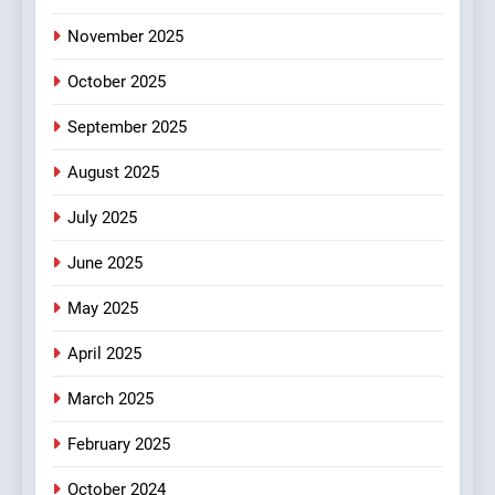
पर फोकस पूरा, लेकिन संगठन अभी
भी अधूरा
November 2025
उत्तराखण्ड
October 2025
6
September 2025
दिल्ली की कोर ग्रुप बैठक में भाजपा
के बड़े फैसले
August 2025
उत्तराखण्ड
July 2025
7
June 2025
ऑरेंज अलर्ट के बीच डीएम का बड़ा
फैसला, कल देहरादून में स्कूल बंद
May 2025
उत्तराखण्ड
April 2025
8
March 2025
जखोली:त्यूँखर गांव के खेतों में दिखे दो
February 2025
भालू, ग्रामीणों में दहशत
उत्तराखण्ड
October 2024