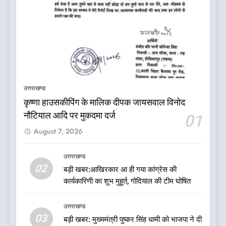
5
कांग्रेस का 2027 के चुनाव जीतने
पर फोकस पूरा, लेकिन संगठन अभी
भी अधूरा
उत्तराखण्ड
उत्तराखण्ड
कृष्णा हाउसकीपिंग के मालिक दीपक जायसवाल विनोद
6
नौटियाल आदि पर मुकदमा दर्ज
01
दिल्ली की कोर ग्रुप बैठक में भाजपा
August 7, 2026
के बड़े फैसले
उत्तराखण्ड
उत्तराखण्ड
02
बड़ी खबर:आखिरकार आ ही गया कांग्रेस की
7
कार्यकारिणी का शुभ मुहूर्त, गोदियाल की टीम घोषित
ऑरेंज अलर्ट के बीच डीएम का बड़ा
फैसला, कल देहरादून में स्कूल बंद
उत्तराखण्ड
उत्तराखण्ड
03
बड़ी खबर: मुख्यमंत्री पुष्कर सिंह धामी को भाजपा ने दी