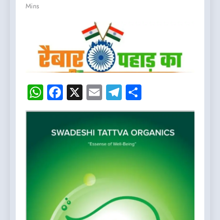
Mins
WhatsApp
Facebook
X
Email
Telegram
Share