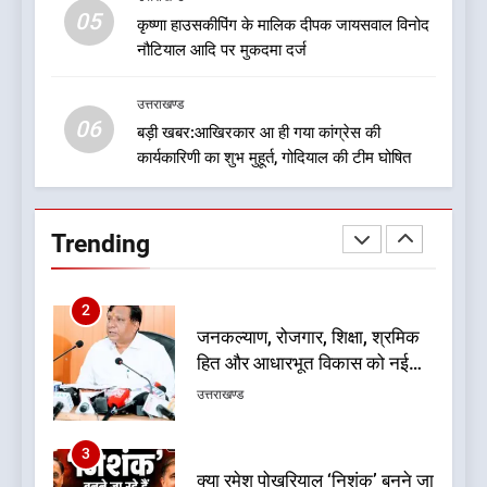
05
कृष्णा हाउसकीपिंग के मालिक दीपक जायसवाल विनोद
1
नौटियाल आदि पर मुकदमा दर्ज
बड़ी खबर:16 करोड़ के पुल मामले में
धामी सरकार का बड़ा एक्शन
उत्तराखण्ड
उत्तराखण्ड
06
बड़ी खबर:आखिरकार आ ही गया कांग्रेस की
कार्यकारिणी का शुभ मुहूर्त, गोदियाल की टीम घोषित
2
जनकल्याण, रोजगार, शिक्षा, श्रमिक
हित और आधारभूत विकास को नई
Trending
गति : धामी कैबिनेट के ऐतिहासिक
उत्तराखण्ड
फैसले
3
क्या रमेश पोखरियाल ‘निशंक’ बनने जा
रहे हैं उत्तराखंड भाजपा के नए प्रदेश
अध्यक्ष? राजनीति के गलियारों में
उत्तराखण्ड
सुगबुगाहट तेज
4
दुखद खबर:उत्तराखंड में मौत की खाई