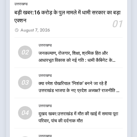
उत्तराखण्ड
मुकदमा दर्ज
उत्तराखण्ड
बड़ी खबर:16 करोड़ के पुल मामले में धामी सरकार का बड़ा
एक्शन
01
6
August 7, 2026
बड़ी खबर:आखिरकार आ ही गया
कांग्रेस की कार्यकारिणी का शुभ मुहूर्त,
उत्तराखण्ड
गोदियाल की टीम घोषित
उत्तराखण्ड
02
जनकल्याण, रोजगार, शिक्षा, श्रमिक हित और
आधारभूत विकास को नई गति : धामी कैबिनेट के
7
ऐतिहासिक फैसले
बड़ी खबर: मुख्यमंत्री पुष्कर सिंह धामी
उत्तराखण्ड
को भाजपा ने दी नई जिम्मेदारी ,इन पूर्व
03
क्या रमेश पोखरियाल ‘निशंक’ बनने जा रहे हैं
मुख्यमंत्री को भी मिली जिम्मेदारी
उत्तराखण्ड
उत्तराखंड भाजपा के नए प्रदेश अध्यक्ष? राजनीति के
गलियारों में सुगबुगाहट तेज
8
उत्तराखण्ड
04
देखें वीडियो:कांग्रेस का 2027 के
दुखद खबर:उत्तराखंड में मौत की खाई में समाया पूरा
चुनाव जीतने पर फोकस पूरा, लेकिन
परिवार, पांच की दर्दनाक मौत
संगठन अभी भी अधूरा, कार्यकारिणी
उत्तराखण्ड
को लेकर क्या बोले गोदियाल
उत्तराखण्ड