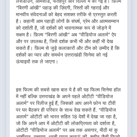
लैंसडाउन, आमसौड, फतेहपुर और दिल्ली में की गई है। फ़िल्म
“बिरणी आंखी” पहाड़ की ज़िंदगी, रिश्तों की गहराई और
मानवीय संवेदनाओं को बेहद सशक्त तरीके से प्रस्तुत करती
है। कहानी आम पहाड़ी लोगों के संघर्ष, प्रेम और आत्मसम्मान
को दर्शाती है, जो दर्शकों को भावनात्मक रूप से जोड़ने में
सक्षम है। फ़िल्म “बिरणी आंखी” अब “वीडियोज अलार्म” ऐप
और पर उपलब्ध है, जिसे दर्शक कभी भी और कहीं भी देख
सकते हैं। फ़िल्म से जुड़े कलाकारों और टीम को उम्मीद है कि
दर्शकों का प्यार और समर्थन उत्तराखंडी सिनेमा को नई
ऊंचाइयों तक ले जाएगा।
इस फिल्म की सबसे खास बात ये है की यह फिल्म सिनेमा हॉल
में नहीं बल्कि उत्तराखंड के अपने पहले ओटीटी “वीडियोज
अलार्म” पर रिलीज हुई हैं, जिसको आप अपने फ़ोन या टीवी
पर घर बैठकर ही परिवार के साथ देख सकते हैं. “वीडियोज
अलार्म” ओटीटी को भारत सहित 18 देशों में देखा जा रहा है,
जो कि अपने आप में ओटीटी की लोकप्रियता को दर्शाता है,
ओटीटी “वीडियोज अलार्म” पर अब तक असगार, मीठी मां कु
आर्शीवाद, रत्ब्याण, धरती म्यारा कुमाऊं की, शहीद जैसी फिल्मे