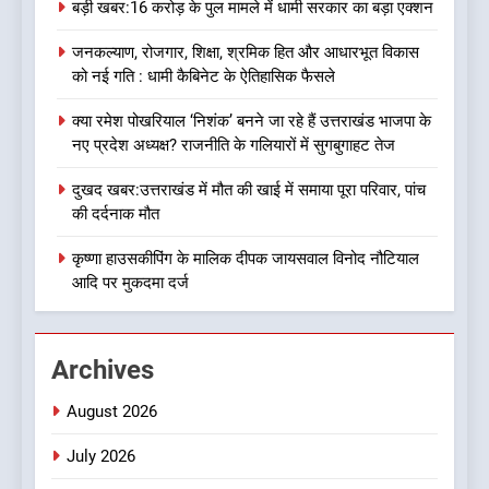
बड़ी खबर:16 करोड़ के पुल मामले में धामी सरकार का बड़ा एक्शन
जनकल्याण, रोजगार, शिक्षा, श्रमिक हित और आधारभूत विकास
8
को नई गति : धामी कैबिनेट के ऐतिहासिक फैसले
देखें वीडियो:कांग्रेस का 2027 के
चुनाव जीतने पर फोकस पूरा, लेकिन
क्या रमेश पोखरियाल ‘निशंक’ बनने जा रहे हैं उत्तराखंड भाजपा के
संगठन अभी भी अधूरा, कार्यकारिणी
उत्तराखण्ड
नए प्रदेश अध्यक्ष? राजनीति के गलियारों में सुगबुगाहट तेज
को लेकर क्या बोले गोदियाल
दुखद खबर:उत्तराखंड में मौत की खाई में समाया पूरा परिवार, पांच
1
की दर्दनाक मौत
बड़ी खबर:16 करोड़ के पुल मामले में
धामी सरकार का बड़ा एक्शन
कृष्णा हाउसकीपिंग के मालिक दीपक जायसवाल विनोद नौटियाल
आदि पर मुकदमा दर्ज
उत्तराखण्ड
2
Archives
जनकल्याण, रोजगार, शिक्षा, श्रमिक
हित और आधारभूत विकास को नई
August 2026
गति : धामी कैबिनेट के ऐतिहासिक
उत्तराखण्ड
फैसले
July 2026