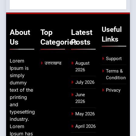
Useful
About
Top
Latest
Links
Us
Categories
Posts
Support
Lorem
उत्तराखण्ड
August
Ipsum is
2026
Terms &
simply
Condition
dummy
July 2026
text of the
Privacy
June
printing
2026
and
typesetting
May 2026
industry.
Lorem
April 2026
Ipsum has