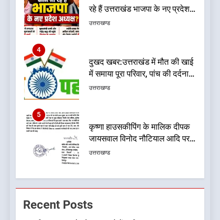
में समाया पूरा परिवार, पांच की दर्दनाक
मौत
उत्तराखण्ड
5
कृष्णा हाउसकीपिंग के मालिक दीपक
जायसवाल विनोद नौटियाल आदि पर
मुकदमा दर्ज
उत्तराखण्ड
6
बड़ी खबर:आखिरकार आ ही गया
कांग्रेस की कार्यकारिणी का शुभ मुहूर्त,
गोदियाल की टीम घोषित
उत्तराखण्ड
7
बड़ी खबर: मुख्यमंत्री पुष्कर सिंह धामी
Recent Posts
को भाजपा ने दी नई जिम्मेदारी ,इन पूर्व
मुख्यमंत्री को भी मिली जिम्मेदारी
उत्तराखण्ड