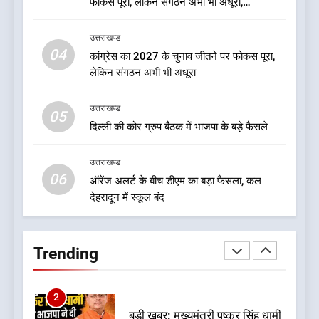
फोकस पूरा, लेकिन संगठन अभी भी अधूरा,
7
कार्यकारिणी को लेकर क्या बोले गोदियाल
जखोली:त्यूँखर गांव के खेतों में दिखे दो
उत्तराखण्ड
भालू, ग्रामीणों में दहशत
04
कांग्रेस का 2027 के चुनाव जीतने पर फोकस पूरा,
उत्तराखण्ड
लेकिन संगठन अभी भी अधूरा
उत्तराखण्ड
8
05
दिल्ली की कोर ग्रुप बैठक में भाजपा के बड़े फैसले
नशा उन्मूलन और मिशन एजुकेशन के
लिए एडवोकेट ललित मोहन जोशी को
मिला ‘घन्ना भाई सम्मान-2026
उत्तराखण्ड
उत्तराखण्ड
06
ऑरेंज अलर्ट के बीच डीएम का बड़ा फैसला, कल
देहरादून में स्कूल बंद
1
बड़ी खबर:आखिरकार आ ही गया
कांग्रेस की कार्यकारिणी का शुभ मुहूर्त,
Trending
गोदियाल की टीम घोषित
उत्तराखण्ड
2
बड़ी खबर: मुख्यमंत्री पुष्कर सिंह धामी