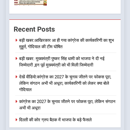
6
ऑरेंज अलर्ट के बीच डीएम का बड़ा
Recent Posts
फैसला, कल देहरादून में स्कूल बंद
उत्तराखण्ड
बड़ी खबर:आखिरकार आ ही गया कांग्रेस की कार्यकारिणी का शुभ
मुहूर्त, गोदियाल की टीम घोषित
7
बड़ी खबर: मुख्यमंत्री पुष्कर सिंह धामी को भाजपा ने दी नई
जखोली:त्यूँखर गांव के खेतों में दिखे दो
जिम्मेदारी ,इन पूर्व मुख्यमंत्री को भी मिली जिम्मेदारी
भालू, ग्रामीणों में दहशत
उत्तराखण्ड
देखें वीडियो:कांग्रेस का 2027 के चुनाव जीतने पर फोकस पूरा,
लेकिन संगठन अभी भी अधूरा, कार्यकारिणी को लेकर क्या बोले
गोदियाल
8
नशा उन्मूलन और मिशन एजुकेशन के
कांग्रेस का 2027 के चुनाव जीतने पर फोकस पूरा, लेकिन संगठन
लिए एडवोकेट ललित मोहन जोशी को
अभी भी अधूरा
मिला ‘घन्ना भाई सम्मान-2026
उत्तराखण्ड
दिल्ली की कोर ग्रुप बैठक में भाजपा के बड़े फैसले
1