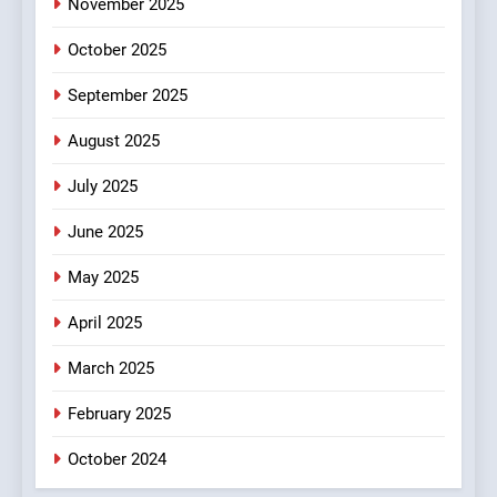
November 2025
भी अधूरा
उत्तराखण्ड
October 2025
5
September 2025
दिल्ली की कोर ग्रुप बैठक में भाजपा
के बड़े फैसले
August 2025
उत्तराखण्ड
July 2025
June 2025
6
ऑरेंज अलर्ट के बीच डीएम का बड़ा
May 2025
फैसला, कल देहरादून में स्कूल बंद
उत्तराखण्ड
April 2025
March 2025
7
जखोली:त्यूँखर गांव के खेतों में दिखे दो
February 2025
भालू, ग्रामीणों में दहशत
October 2024
उत्तराखण्ड