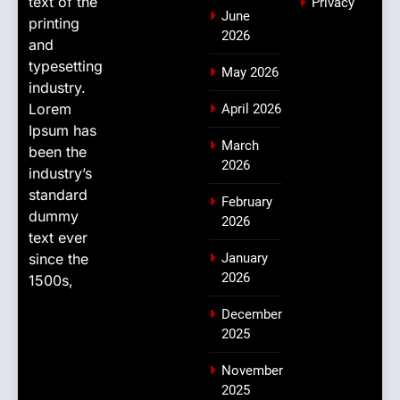
text of the
Privacy
June
printing
2026
and
typesetting
May 2026
industry.
Lorem
April 2026
Ipsum has
March
been the
2026
industry’s
standard
February
dummy
2026
text ever
since the
January
2026
1500s,
December
2025
November
2025