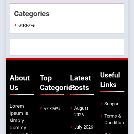
8
Categories
नशा उन्मूलन और मिशन एजुकेशन के
लिए एडवोकेट ललित मोहन जोशी को
उत्तराखण्ड
मिला ‘घन्ना भाई सम्मान-2026
उत्तराखण्ड
Useful
About
Top
Latest
Links
Us
Categories
Posts
Support
Lorem
उत्तराखण्ड
August
Ipsum is
2026
Terms &
simply
Condition
dummy
July 2026