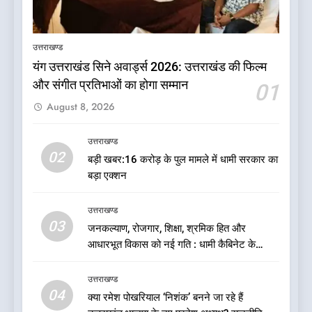
दुखद खबर:उत्तराखंड में मौत की खाई
में समाया पूरा परिवार, पांच की दर्दनाक
उत्तराखण्ड
मौत
उत्तराखण्ड
यंग उत्तराखंड सिने अवार्ड्स 2026: उत्तराखंड की फिल्म
और संगीत प्रतिभाओं का होगा सम्मान
01
6
August 8, 2026
कृष्णा हाउसकीपिंग के मालिक दीपक
जायसवाल विनोद नौटियाल आदि पर
मुकदमा दर्ज
उत्तराखण्ड
उत्तराखण्ड
02
बड़ी खबर:16 करोड़ के पुल मामले में धामी सरकार का
बड़ा एक्शन
7
बड़ी खबर:आखिरकार आ ही गया
उत्तराखण्ड
कांग्रेस की कार्यकारिणी का शुभ मुहूर्त,
03
जनकल्याण, रोजगार, शिक्षा, श्रमिक हित और
गोदियाल की टीम घोषित
उत्तराखण्ड
आधारभूत विकास को नई गति : धामी कैबिनेट के
ऐतिहासिक फैसले
8
उत्तराखण्ड
बड़ी खबर: मुख्यमंत्री पुष्कर सिंह धामी
04
क्या रमेश पोखरियाल ‘निशंक’ बनने जा रहे हैं
को भाजपा ने दी नई जिम्मेदारी ,इन पूर्व