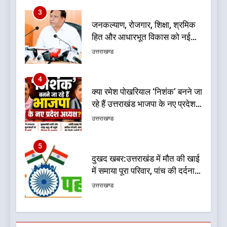
4
क्या रमेश पोखरियाल ‘निशंक’ बनने जा
रहे हैं उत्तराखंड भाजपा के नए प्रदेश
अध्यक्ष? राजनीति के गलियारों में
उत्तराखण्ड
सुगबुगाहट तेज
5
दुखद खबर:उत्तराखंड में मौत की खाई
में समाया पूरा परिवार, पांच की दर्दनाक
मौत
उत्तराखण्ड
6
कृष्णा हाउसकीपिंग के मालिक दीपक
जायसवाल विनोद नौटियाल आदि पर
मुकदमा दर्ज
उत्तराखण्ड
7
बड़ी खबर:आखिरकार आ ही गया