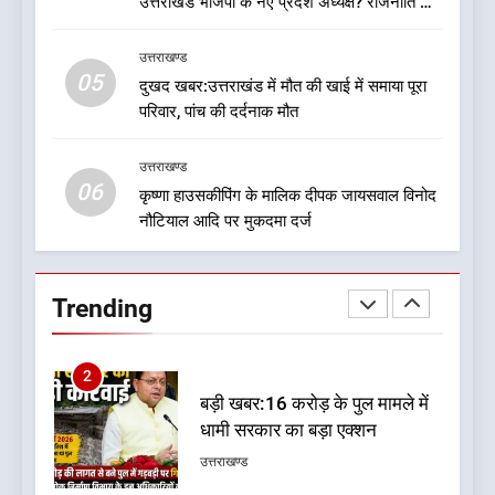
उत्तराखंड भाजपा के नए प्रदेश अध्यक्ष? राजनीति के
मुख्यमंत्री को भी मिली जिम्मेदारी
उत्तराखण्ड
गलियारों में सुगबुगाहट तेज
उत्तराखण्ड
05
1
दुखद खबर:उत्तराखंड में मौत की खाई में समाया पूरा
परिवार, पांच की दर्दनाक मौत
यंग उत्तराखंड सिने अवार्ड्स 2026:
उत्तराखंड की फिल्म और संगीत
प्रतिभाओं का होगा सम्मान
उत्तराखण्ड
उत्तराखण्ड
06
कृष्णा हाउसकीपिंग के मालिक दीपक जायसवाल विनोद
नौटियाल आदि पर मुकदमा दर्ज
2
बड़ी खबर:16 करोड़ के पुल मामले में
धामी सरकार का बड़ा एक्शन
Trending
उत्तराखण्ड
3
जनकल्याण, रोजगार, शिक्षा, श्रमिक
हित और आधारभूत विकास को नई
गति : धामी कैबिनेट के ऐतिहासिक
उत्तराखण्ड
फैसले