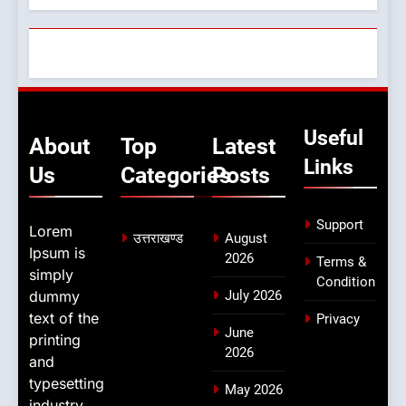
Useful
About
Top
Latest
Links
Us
Categories
Posts
Support
Lorem
उत्तराखण्ड
August
Ipsum is
2026
Terms &
simply
Condition
dummy
July 2026
text of the
Privacy
June
printing
2026
and
typesetting
May 2026
industry.