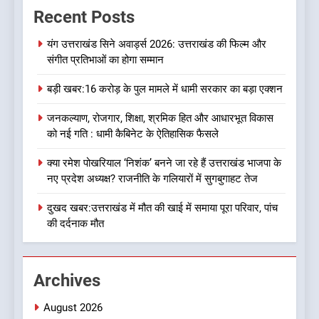
Recent Posts
कांग्रेस की कार्यकारिणी का शुभ मुहूर्त,
गोदियाल की टीम घोषित
उत्तराखण्ड
यंग उत्तराखंड सिने अवार्ड्स 2026: उत्तराखंड की फिल्म और
संगीत प्रतिभाओं का होगा सम्मान
8
बड़ी खबर:16 करोड़ के पुल मामले में धामी सरकार का बड़ा एक्शन
बड़ी खबर: मुख्यमंत्री पुष्कर सिंह धामी
को भाजपा ने दी नई जिम्मेदारी ,इन पूर्व
जनकल्याण, रोजगार, शिक्षा, श्रमिक हित और आधारभूत विकास
मुख्यमंत्री को भी मिली जिम्मेदारी
उत्तराखण्ड
को नई गति : धामी कैबिनेट के ऐतिहासिक फैसले
क्या रमेश पोखरियाल ‘निशंक’ बनने जा रहे हैं उत्तराखंड भाजपा के
1
नए प्रदेश अध्यक्ष? राजनीति के गलियारों में सुगबुगाहट तेज
यंग उत्तराखंड सिने अवार्ड्स 2026:
उत्तराखंड की फिल्म और संगीत
दुखद खबर:उत्तराखंड में मौत की खाई में समाया पूरा परिवार, पांच
प्रतिभाओं का होगा सम्मान
की दर्दनाक मौत
उत्तराखण्ड
2
Archives
बड़ी खबर:16 करोड़ के पुल मामले में
धामी सरकार का बड़ा एक्शन
August 2026
उत्तराखण्ड