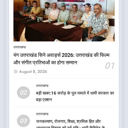
5
दुखद खबर:उत्तराखंड में मौत की खाई
में समाया पूरा परिवार, पांच की दर्दनाक
उत्तराखण्ड
मौत
उत्तराखण्ड
यंग उत्तराखंड सिने अवार्ड्स 2026: उत्तराखंड की फिल्म
और संगीत प्रतिभाओं का होगा सम्मान
01
6
August 8, 2026
कृष्णा हाउसकीपिंग के मालिक दीपक
जायसवाल विनोद नौटियाल आदि पर
मुकदमा दर्ज
उत्तराखण्ड
उत्तराखण्ड
02
बड़ी खबर:16 करोड़ के पुल मामले में धामी सरकार का
बड़ा एक्शन
7
बड़ी खबर:आखिरकार आ ही गया
उत्तराखण्ड
कांग्रेस की कार्यकारिणी का शुभ मुहूर्त,
03
जनकल्याण, रोजगार, शिक्षा, श्रमिक हित और
गोदियाल की टीम घोषित
उत्तराखण्ड