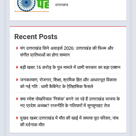
मुकदमा दर्ज
उत्तराखण्ड
7
बड़ी खबर:आखिरकार आ ही गया
Recent Posts
कांग्रेस की कार्यकारिणी का शुभ मुहूर्त,
गोदियाल की टीम घोषित
उत्तराखण्ड
यंग उत्तराखंड सिने अवार्ड्स 2026: उत्तराखंड की फिल्म और
संगीत प्रतिभाओं का होगा सम्मान
8
बड़ी खबर:16 करोड़ के पुल मामले में धामी सरकार का बड़ा एक्शन
बड़ी खबर: मुख्यमंत्री पुष्कर सिंह धामी
को भाजपा ने दी नई जिम्मेदारी ,इन पूर्व
जनकल्याण, रोजगार, शिक्षा, श्रमिक हित और आधारभूत विकास
मुख्यमंत्री को भी मिली जिम्मेदारी
उत्तराखण्ड
को नई गति : धामी कैबिनेट के ऐतिहासिक फैसले
क्या रमेश पोखरियाल ‘निशंक’ बनने जा रहे हैं उत्तराखंड भाजपा के
1
नए प्रदेश अध्यक्ष? राजनीति के गलियारों में सुगबुगाहट तेज
यंग उत्तराखंड सिने अवार्ड्स 2026:
उत्तराखंड की फिल्म और संगीत
दुखद खबर:उत्तराखंड में मौत की खाई में समाया पूरा परिवार, पांच
प्रतिभाओं का होगा सम्मान
की दर्दनाक मौत
उत्तराखण्ड