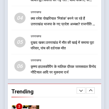
आधारभूत विकास को नई गति : धामी कैबिनेट के
ऐतिहासिक फैसले
8
उत्तराखण्ड
बड़ी खबर: मुख्यमंत्री पुष्कर सिंह धामी
04
क्या रमेश पोखरियाल ‘निशंक’ बनने जा रहे हैं
को भाजपा ने दी नई जिम्मेदारी ,इन पूर्व
उत्तराखंड भाजपा के नए प्रदेश अध्यक्ष? राजनीति के
मुख्यमंत्री को भी मिली जिम्मेदारी
उत्तराखण्ड
गलियारों में सुगबुगाहट तेज
उत्तराखण्ड
05
1
दुखद खबर:उत्तराखंड में मौत की खाई में समाया पूरा
परिवार, पांच की दर्दनाक मौत
यंग उत्तराखंड सिने अवार्ड्स 2026:
उत्तराखंड की फिल्म और संगीत
प्रतिभाओं का होगा सम्मान
उत्तराखण्ड
उत्तराखण्ड
06
कृष्णा हाउसकीपिंग के मालिक दीपक जायसवाल विनोद
नौटियाल आदि पर मुकदमा दर्ज
2
बड़ी खबर:16 करोड़ के पुल मामले में
धामी सरकार का बड़ा एक्शन
Trending
उत्तराखण्ड
3