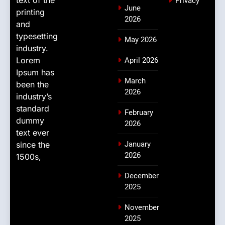
text of the
Privacy
June
printing
2026
and
typesetting
May 2026
industry.
Lorem
April 2026
Ipsum has
March
been the
2026
industry’s
standard
February
dummy
2026
text ever
since the
January
2026
1500s,
December
2025
November
2025