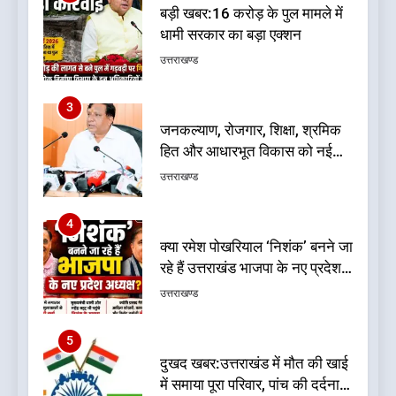
जनकल्याण, रोजगार, शिक्षा, श्रमिक
हित और आधारभूत विकास को नई
गति : धामी कैबिनेट के ऐतिहासिक
उत्तराखण्ड
फैसले
4
क्या रमेश पोखरियाल ‘निशंक’ बनने जा
रहे हैं उत्तराखंड भाजपा के नए प्रदेश
अध्यक्ष? राजनीति के गलियारों में
उत्तराखण्ड
सुगबुगाहट तेज
5
दुखद खबर:उत्तराखंड में मौत की खाई
में समाया पूरा परिवार, पांच की दर्दनाक
मौत
उत्तराखण्ड
6
कृष्णा हाउसकीपिंग के मालिक दीपक
जायसवाल विनोद नौटियाल आदि पर