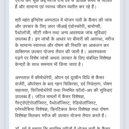
प्राप्त कर चुके कई मरीज पांच वर्ष से अधिक समय से जीवित
हैं और सामान्य एवं स्वस्थ जीवन व्यतीत कर रहे हैं।
श्री महंत इन्दिरेश अस्पताल में भोजन नली के कैंसर की जांच
और उपचार के लिए अपर जीआई एंडोस्कोपी, बायोप्सी,
पैथोलॉजी, सीटी स्कैन तथा अन्य आवश्यक जांच सुविधाएं
उपलब्ध हैं। इन जांचों के आधार पर बीमारी की अवस्था, मरीज
के सामान्य स्वास्थ्य और पोषण की स्थिति का आकलन कर
व्यक्तिगत उपचार योजना तैयार की जाती है। आवश्यकता
पड़ने पर विशेष जांचों अथवा उपचार के लिए संबंधित विशेषज्ञ
केन्द्रों के साथ समन्वय भी किया जाता है।
अस्पताल में कीमोथेरेपी, ओपन एवं दूरबीन विधि से कैंसर
सर्जरी, ऑपरेशन के बाद गहन चिकित्सा, दर्द नियंत्रण, पोषण
सहायता, फिजियोथेरेपी तथा नियमित फॉलो-अप की सुविधाएं
उपलब्ध हैं। जटिल मामलों में कैंसर विशेषज्ञ,
गैस्ट्रोएंटेरोलॉजिस्ट, पैथोलॉजिस्ट, रेडियोलॉजिस्ट,
एनेस्थीसिया विशेषज्ञ, क्रिटिकल केयर विशेषज्ञ तथा पोषण
विशेषज्ञ मिलकर मरीज की उपचार योजना तैयार करते हैं।
डॉ. गर्ग ने बताया कि चयनित मरीजों में भोजन नली के कैंसर