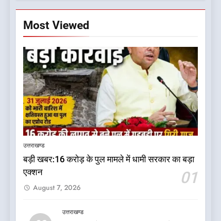
Most Viewed
5
कृष्णा हाउसकीपिंग के मालिक दीपक
जायसवाल विनोद नौटियाल आदि पर
उत्तराखण्ड
मुकदमा दर्ज
उत्तराखण्ड
बड़ी खबर:16 करोड़ के पुल मामले में धामी सरकार का बड़ा
एक्शन
01
6
August 7, 2026
बड़ी खबर:आखिरकार आ ही गया
कांग्रेस की कार्यकारिणी का शुभ मुहूर्त,
गोदियाल की टीम घोषित
उत्तराखण्ड
उत्तराखण्ड