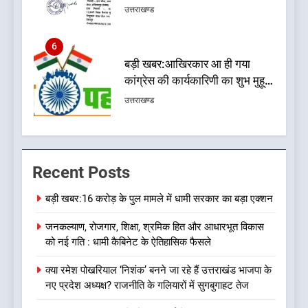
मुकदमा दर्ज
उत्तराखण्ड
6
बड़ी खबर:आखिरकार आ ही गया
कांग्रेस की कार्यकारिणी का शुभ मुहूर्त,
गोदियाल की टीम घोषित
उत्तराखण्ड
7
बड़ी खबर: मुख्यमंत्री पुष्कर सिंह धामी
Recent Posts
को भाजपा ने दी नई जिम्मेदारी ,इन पूर्व
मुख्यमंत्री को भी मिली जिम्मेदारी
उत्तराखण्ड
बड़ी खबर:16 करोड़ के पुल मामले में धामी सरकार का बड़ा एक्शन
जनकल्याण, रोजगार, शिक्षा, श्रमिक हित और आधारभूत विकास
8
को नई गति : धामी कैबिनेट के ऐतिहासिक फैसले
देखें वीडियो:कांग्रेस का 2027 के
चुनाव जीतने पर फोकस पूरा, लेकिन
क्या रमेश पोखरियाल ‘निशंक’ बनने जा रहे हैं उत्तराखंड भाजपा के
संगठन अभी भी अधूरा, कार्यकारिणी
उत्तराखण्ड
नए प्रदेश अध्यक्ष? राजनीति के गलियारों में सुगबुगाहट तेज
को लेकर क्या बोले गोदियाल