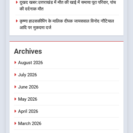
दुखद खबर:उत्तराखंड में मौत की खाई में समाया पूरा परिवार, पांच
1
की दर्दनाक मौत
बड़ी खबर:16 करोड़ के पुल मामले में
धामी सरकार का बड़ा एक्शन
कृष्णा हाउसकीपिंग के मालिक दीपक जायसवाल विनोद नौटियाल
आदि पर मुकदमा दर्ज
उत्तराखण्ड
2
Archives
जनकल्याण, रोजगार, शिक्षा, श्रमिक
हित और आधारभूत विकास को नई
August 2026
गति : धामी कैबिनेट के ऐतिहासिक
उत्तराखण्ड
फैसले
July 2026
3
June 2026
क्या रमेश पोखरियाल ‘निशंक’ बनने जा
रहे हैं उत्तराखंड भाजपा के नए प्रदेश
May 2026
अध्यक्ष? राजनीति के गलियारों में
उत्तराखण्ड
April 2026
सुगबुगाहट तेज
4
March 2026
दुखद खबर:उत्तराखंड में मौत की खाई