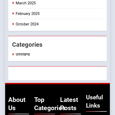
March 2025
8
February 2025
देखें वीडियो:कांग्रेस का 2027 के
चुनाव जीतने पर फोकस पूरा, लेकिन
October 2024
संगठन अभी भी अधूरा, कार्यकारिणी
उत्तराखण्ड
को लेकर क्या बोले गोदियाल
Categories
उत्तराखण्ड
Useful
About
Top
Latest
Links
Us
Categories
Posts