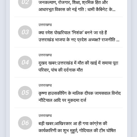
02
जनकल्याण, रोजगार, शिक्षा, श्रमिक हित और
आधारभूत विकास को नई गति : धामी कैबिनेट के
7
ऐतिहासिक फैसले
बड़ी खबर: मुख्यमंत्री पुष्कर सिंह धामी
उत्तराखण्ड
को भाजपा ने दी नई जिम्मेदारी ,इन पूर्व
03
क्या रमेश पोखरियाल ‘निशंक’ बनने जा रहे हैं
मुख्यमंत्री को भी मिली जिम्मेदारी
उत्तराखण्ड
उत्तराखंड भाजपा के नए प्रदेश अध्यक्ष? राजनीति के
गलियारों में सुगबुगाहट तेज
8
उत्तराखण्ड
देखें वीडियो:कांग्रेस का 2027 के
04
दुखद खबर:उत्तराखंड में मौत की खाई में समाया पूरा
चुनाव जीतने पर फोकस पूरा, लेकिन
परिवार, पांच की दर्दनाक मौत
संगठन अभी भी अधूरा, कार्यकारिणी
उत्तराखण्ड
को लेकर क्या बोले गोदियाल
उत्तराखण्ड
05
1
कृष्णा हाउसकीपिंग के मालिक दीपक जायसवाल विनोद
नौटियाल आदि पर मुकदमा दर्ज
बड़ी खबर:16 करोड़ के पुल मामले में
धामी सरकार का बड़ा एक्शन
उत्तराखण्ड
उत्तराखण्ड
06
बड़ी खबर:आखिरकार आ ही गया कांग्रेस की
कार्यकारिणी का शुभ मुहूर्त, गोदियाल की टीम घोषित
2