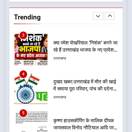
जनकल्याण, रोजगार, शिक्षा, श्रमिक
हित और आधारभूत विकास को नई
Trending
गति : धामी कैबिनेट के ऐतिहासिक
उत्तराखण्ड
फैसले
3
क्या रमेश पोखरियाल ‘निशंक’ बनने जा
रहे हैं उत्तराखंड भाजपा के नए प्रदेश
अध्यक्ष? राजनीति के गलियारों में
उत्तराखण्ड
सुगबुगाहट तेज
4
दुखद खबर:उत्तराखंड में मौत की खाई
में समाया पूरा परिवार, पांच की दर्दनाक
मौत
उत्तराखण्ड
5
कृष्णा हाउसकीपिंग के मालिक दीपक
जायसवाल विनोद नौटियाल आदि पर