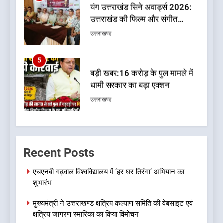
बड़ी खबर:16 करोड़ के पुल मामले में
धामी सरकार का बड़ा एक्शन
उत्तराखण्ड
6
जनकल्याण, रोजगार, शिक्षा, श्रमिक
हित और आधारभूत विकास को नई
गति : धामी कैबिनेट के ऐतिहासिक
उत्तराखण्ड
फैसले
7
क्या रमेश पोखरियाल ‘निशंक’ बनने जा
Recent Posts
रहे हैं उत्तराखंड भाजपा के नए प्रदेश
अध्यक्ष? राजनीति के गलियारों में
उत्तराखण्ड
एचएनबी गढ़वाल विश्वविद्यालय में ‘हर घर तिरंगा’ अभियान का
सुगबुगाहट तेज
शुभारंभ
8
मुख्यमंत्री ने उत्तराखण्ड क्षत्रिय कल्याण समिति की वेबसाइट एवं
दुखद खबर:उत्तराखंड में मौत की खाई
क्षत्रिय जागरण स्मारिका का किया विमोचन
में समाया पूरा परिवार, पांच की दर्दनाक