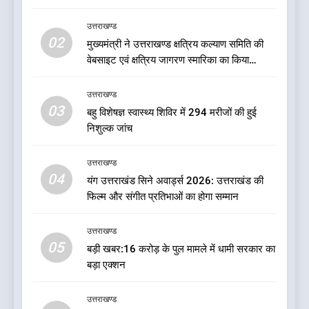
हित और आधारभूत विकास को नई
गति : धामी कैबिनेट के ऐतिहासिक
उत्तराखण्ड
उत्तराखण्ड
02
फैसले
मुख्यमंत्री ने उत्तराखण्ड क्षत्रिय कल्याण समिति की
वेबसाइट एवं क्षत्रिय जागरण स्मारिका का किया
7
विमोचन
क्या रमेश पोखरियाल ‘निशंक’ बनने जा
उत्तराखण्ड
रहे हैं उत्तराखंड भाजपा के नए प्रदेश
03
बहु विशेषज्ञ स्वास्थ्य शिविर में 294 मरीजों की हुई
अध्यक्ष? राजनीति के गलियारों में
उत्तराखण्ड
निशुल्क जांच
सुगबुगाहट तेज
8
उत्तराखण्ड
दुखद खबर:उत्तराखंड में मौत की खाई
04
यंग उत्तराखंड सिने अवार्ड्स 2026: उत्तराखंड की
में समाया पूरा परिवार, पांच की दर्दनाक
फिल्म और संगीत प्रतिभाओं का होगा सम्मान
मौत
उत्तराखण्ड
उत्तराखण्ड
05
1
बड़ी खबर:16 करोड़ के पुल मामले में धामी सरकार का
बड़ा एक्शन
एचएनबी गढ़वाल विश्वविद्यालय में ‘हर
घर तिरंगा’ अभियान का शुभारंभ
उत्तराखण्ड
उत्तराखण्ड