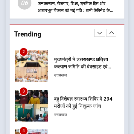
06
जनकल्याण, रोजगार, शिक्षा, श्रमिक हित और
आधारभूत विकास को नई गति : धामी कैबिनेट के
2
ऐतिहासिक फैसले
मुख्यमंत्री ने उत्तराखण्ड क्षत्रिय
कल्याण समिति की वेबसाइट एवं
Trending
क्षत्रिय जागरण स्मारिका का किया
उत्तराखण्ड
विमोचन
3
बहु विशेषज्ञ स्वास्थ्य शिविर में 294
मरीजों की हुई निशुल्क जांच
उत्तराखण्ड
4
यंग उत्तराखंड सिने अवार्ड्स 2026:
उत्तराखंड की फिल्म और संगीत
प्रतिभाओं का होगा सम्मान
उत्तराखण्ड
5