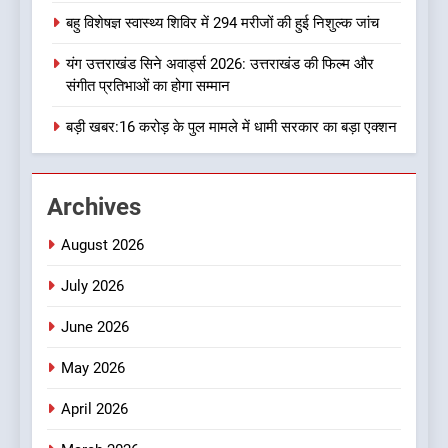
मौत
उत्तराखण्ड
बहु विशेषज्ञ स्वास्थ्य शिविर में 294 मरीजों की हुई निशुल्क जांच
यंग उत्तराखंड सिने अवार्ड्स 2026: उत्तराखंड की फिल्म और
1
संगीत प्रतिभाओं का होगा सम्मान
एचएनबी गढ़वाल विश्वविद्यालय में ‘हर
घर तिरंगा’ अभियान का शुभारंभ
बड़ी खबर:16 करोड़ के पुल मामले में धामी सरकार का बड़ा एक्शन
उत्तराखण्ड
Archives
2
मुख्यमंत्री ने उत्तराखण्ड क्षत्रिय
August 2026
कल्याण समिति की वेबसाइट एवं
क्षत्रिय जागरण स्मारिका का किया
उत्तराखण्ड
July 2026
विमोचन
June 2026
3
बहु विशेषज्ञ स्वास्थ्य शिविर में 294
May 2026
मरीजों की हुई निशुल्क जांच
April 2026
उत्तराखण्ड