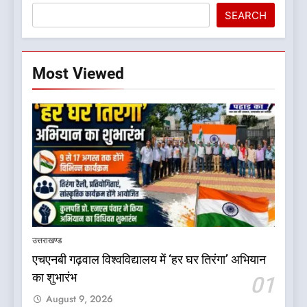
SEARCH
Most Viewed
5
बड़ी खबर:16 करोड़ के पुल मामले में
धामी सरकार का बड़ा एक्शन
उत्तराखण्ड
उत्तराखण्ड
एचएनबी गढ़वाल विश्वविद्यालय में ‘हर घर तिरंगा’ अभियान
का शुभारंभ
01
6
August 9, 2026
जनकल्याण, रोजगार, शिक्षा, श्रमिक