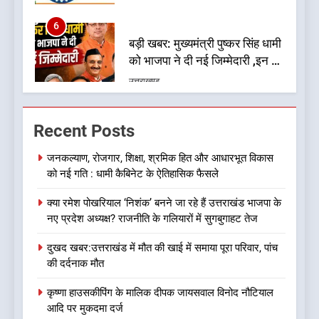
6
बड़ी खबर: मुख्यमंत्री पुष्कर सिंह धामी
को भाजपा ने दी नई जिम्मेदारी ,इन पूर्व
मुख्यमंत्री को भी मिली जिम्मेदारी
उत्तराखण्ड
7
देखें वीडियो:कांग्रेस का 2027 के
Recent Posts
चुनाव जीतने पर फोकस पूरा, लेकिन
संगठन अभी भी अधूरा, कार्यकारिणी
उत्तराखण्ड
जनकल्याण, रोजगार, शिक्षा, श्रमिक हित और आधारभूत विकास
को लेकर क्या बोले गोदियाल
को नई गति : धामी कैबिनेट के ऐतिहासिक फैसले
8
क्या रमेश पोखरियाल ‘निशंक’ बनने जा रहे हैं उत्तराखंड भाजपा के
कांग्रेस का 2027 के चुनाव जीतने
नए प्रदेश अध्यक्ष? राजनीति के गलियारों में सुगबुगाहट तेज
पर फोकस पूरा, लेकिन संगठन अभी
भी अधूरा
उत्तराखण्ड
दुखद खबर:उत्तराखंड में मौत की खाई में समाया पूरा परिवार, पांच
की दर्दनाक मौत
1
कृष्णा हाउसकीपिंग के मालिक दीपक जायसवाल विनोद नौटियाल
जनकल्याण, रोजगार, शिक्षा, श्रमिक
आदि पर मुकदमा दर्ज
हित और आधारभूत विकास को नई