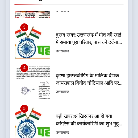
सुगबुगाहट तेज
3
दुखद खबर:उत्तराखंड में मौत की खाई
में समाया पूरा परिवार, पांच की दर्दनाक
मौत
उत्तराखण्ड
4
कृष्णा हाउसकीपिंग के मालिक दीपक
जायसवाल विनोद नौटियाल आदि पर
मुकदमा दर्ज
उत्तराखण्ड
5
बड़ी खबर:आखिरकार आ ही गया
कांग्रेस की कार्यकारिणी का शुभ मुहूर्त,
गोदियाल की टीम घोषित
उत्तराखण्ड