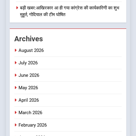
गति : धामी कैबिनेट के ऐतिहासिक
बड़ी खबर:आखिरकार आ ही गया कांग्रेस की कार्यकारिणी का शुभ
उत्तराखण्ड
फैसले
मुहूर्त, गोदियाल की टीम घोषित
2
क्या रमेश पोखरियाल ‘निशंक’ बनने जा
Archives
रहे हैं उत्तराखंड भाजपा के नए प्रदेश
अध्यक्ष? राजनीति के गलियारों में
उत्तराखण्ड
August 2026
सुगबुगाहट तेज
July 2026
3
दुखद खबर:उत्तराखंड में मौत की खाई
June 2026
में समाया पूरा परिवार, पांच की दर्दनाक
मौत
May 2026
उत्तराखण्ड
April 2026
4
कृष्णा हाउसकीपिंग के मालिक दीपक
March 2026
जायसवाल विनोद नौटियाल आदि पर
February 2026
मुकदमा दर्ज
उत्तराखण्ड