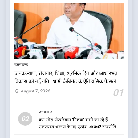
5
बड़ी खबर:आखिरकार आ ही गया
कांग्रेस की कार्यकारिणी का शुभ मुहूर्त,
उत्तराखण्ड
गोदियाल की टीम घोषित
उत्तराखण्ड
जनकल्याण, रोजगार, शिक्षा, श्रमिक हित और आधारभूत
विकास को नई गति : धामी कैबिनेट के ऐतिहासिक फैसले
6
01
August 7, 2026
बड़ी खबर: मुख्यमंत्री पुष्कर सिंह धामी
को भाजपा ने दी नई जिम्मेदारी ,इन पूर्व
मुख्यमंत्री को भी मिली जिम्मेदारी
उत्तराखण्ड
उत्तराखण्ड
02
क्या रमेश पोखरियाल ‘निशंक’ बनने जा रहे हैं
उत्तराखंड भाजपा के नए प्रदेश अध्यक्ष? राजनीति के
7
गलियारों में सुगबुगाहट तेज
देखें वीडियो:कांग्रेस का 2027 के