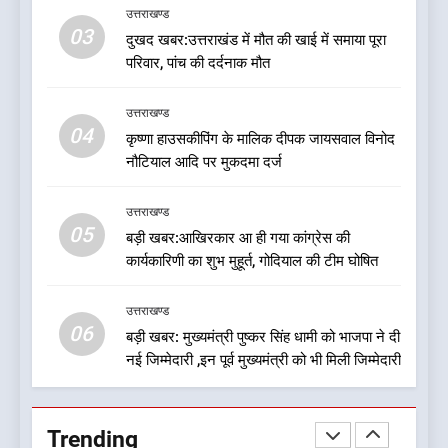
उत्तराखण्ड
चुनाव जीतने पर फोकस पूरा, लेकिन
03
दुखद खबर:उत्तराखंड में मौत की खाई में समाया पूरा
संगठन अभी भी अधूरा, कार्यकारिणी
उत्तराखण्ड
परिवार, पांच की दर्दनाक मौत
को लेकर क्या बोले गोदियाल
8
उत्तराखण्ड
कांग्रेस का 2027 के चुनाव जीतने
04
कृष्णा हाउसकीपिंग के मालिक दीपक जायसवाल विनोद
पर फोकस पूरा, लेकिन संगठन अभी
नौटियाल आदि पर मुकदमा दर्ज
भी अधूरा
उत्तराखण्ड
उत्तराखण्ड
05
1
बड़ी खबर:आखिरकार आ ही गया कांग्रेस की
कार्यकारिणी का शुभ मुहूर्त, गोदियाल की टीम घोषित
जनकल्याण, रोजगार, शिक्षा, श्रमिक
हित और आधारभूत विकास को नई
गति : धामी कैबिनेट के ऐतिहासिक
उत्तराखण्ड
उत्तराखण्ड
06
फैसले
बड़ी खबर: मुख्यमंत्री पुष्कर सिंह धामी को भाजपा ने दी
नई जिम्मेदारी ,इन पूर्व मुख्यमंत्री को भी मिली जिम्मेदारी
2
क्या रमेश पोखरियाल ‘निशंक’ बनने जा
रहे हैं उत्तराखंड भाजपा के नए प्रदेश
Trending
अध्यक्ष? राजनीति के गलियारों में
उत्तराखण्ड