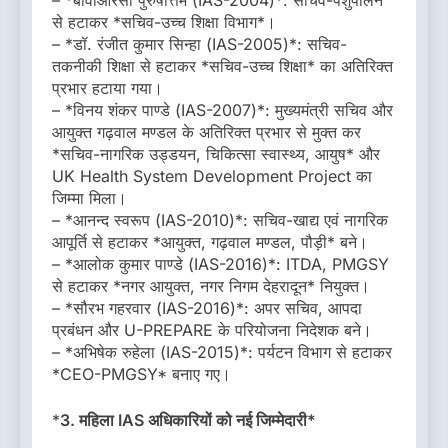
से हटाकर *सचिव-उच्च शिक्षा विभाग*।
– *डॉ. रंजीत कुमार सिन्हा (IAS-2005)*: सचिव-
तकनीकी शिक्षा से हटाकर *सचिव-उच्च शिक्षा* का अतिरिक्त
प्रभार हटाया गया।
– *विनय शंकर पाण्डे (IAS-2007)*: मुख्यमंत्री सचिव और
आयुक्त गढ़वाल मण्डल के अतिरिक्त प्रभार से मुक्त कर
*सचिव-नागरिक उड्डयन, चिकित्सा स्वास्थ्य, आयुष* और
UK Health System Development Project का
जिम्मा मिला।
– *आनन्द स्वरूप (IAS-2010)*: सचिव-खाद्य एवं नागरिक
आपूर्ति से हटाकर *आयुक्त, गढ़वाल मण्डल, पौड़ी* बने।
– *आलोक कुमार पाण्डे (IAS-2016)*: ITDA, PMGSY
से हटाकर *नगर आयुक्त, नगर निगम देहरादून* नियुक्त।
– *सौरभ गहरवार (IAS-2016)*: अपर सचिव, आपदा
प्रबंधन और U-PREPARE के परियोजना निदेशक बने।
– *अभिषेक रुहेला (IAS-2015)*: पर्यटन विभाग से हटाकर
*CEO-PMGSY* बनाए गए।
*
3. महिला IAS अधिकारियों को नई जिम्मेदारी*