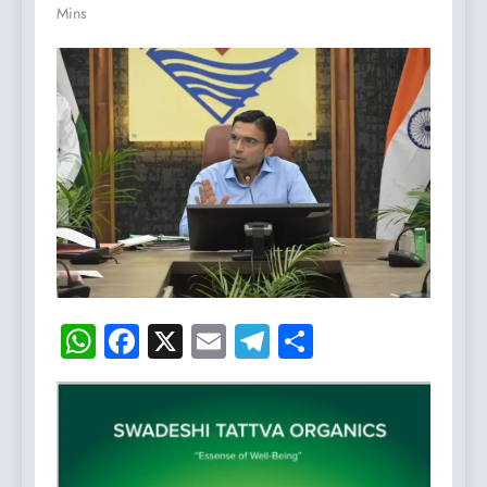
Mins
WhatsApp
Facebook
X
Email
Telegram
Share