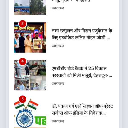
3
नशा उन्मूलन और मिशन एजुकेशन के
लिए एडवोकेट ललित मोहन जोशी को
मिला ‘घन्ना भाई सम्मान-2026
उत्तराखण्ड
4
एमडीडीए बोर्ड बैठक में 25 विकास
प्रस्तावों को मिली मंजूरी, देहरादून-
मसूरी के नियोजित विकास को मिलेगी
उत्तराखण्ड
रफ्तार
5
डॉ. पंकज गर्ग एसोसिएशन ऑफ ब्रेस्ट
सर्जन्स ऑफ इंडिया के निदेशक
(शिक्षा), उत्तर क्षेत्र निर्वाचित
उत्तराखण्ड
6
बड़ी खबर: भाजपा के 32 विधायकों के