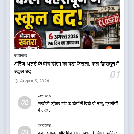
5
डॉ. पंकज गर्ग एसोसिएशन ऑफ ब्रेस्ट
सर्जन्स ऑफ इंडिया के निदेशक
उत्तराखण्ड
(शिक्षा), उत्तर क्षेत्र निर्वाचित
उत्तराखण्ड
ऑरेंज अलर्ट के बीच डीएम का बड़ा फैसला, कल देहरादून में
स्कूल बंद
01
6
August 5, 2026
बड़ी खबर: भाजपा के 32 विधायकों के
टिकटों पर लटकी तलवार: मुख्यमंत्री
पुष्कर सिंह धामी के लिए सुरक्षित सीट
उत्तराखण्ड
उत्तराखण्ड
02
पर मंथन: सूत्र
जखोली:त्यूँखर गांव के खेतों में दिखे दो भालू, ग्रामीणों
में दहशत
7
चिकित्सा शिक्षा विभाग में बड़ा
उत्तराखण्ड
फेरबदल, डॉ. आशुतोष सयाना बने
03
नशा उन्मूलन और मिशन एजुकेशन के लिए एडवोकेट