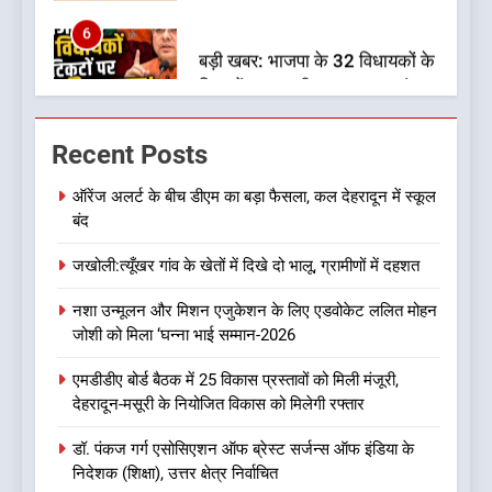
टिकटों पर लटकी तलवार: मुख्यमंत्री
पुष्कर सिंह धामी के लिए सुरक्षित सीट
उत्तराखण्ड
पर मंथन: सूत्र
7
चिकित्सा शिक्षा विभाग में बड़ा
Recent Posts
फेरबदल, डॉ. आशुतोष सयाना बने
निदेशक
उत्तराखण्ड
ऑरेंज अलर्ट के बीच डीएम का बड़ा फैसला, कल देहरादून में स्कूल
बंद
8
जखोली:त्यूँखर गांव के खेतों में दिखे दो भालू, ग्रामीणों में दहशत
एक साल बाद बदली धराली की तस्वीर,
आपदा के मलबे से निकलकर फिर
नशा उन्मूलन और मिशन एजुकेशन के लिए एडवोकेट ललित मोहन
खड़ी हुई जिंदगी
उत्तराखण्ड
जोशी को मिला ‘घन्ना भाई सम्मान-2026
एमडीडीए बोर्ड बैठक में 25 विकास प्रस्तावों को मिली मंजूरी,
1
देहरादून-मसूरी के नियोजित विकास को मिलेगी रफ्तार
ऑरेंज अलर्ट के बीच डीएम का बड़ा
फैसला, कल देहरादून में स्कूल बंद
डॉ. पंकज गर्ग एसोसिएशन ऑफ ब्रेस्ट सर्जन्स ऑफ इंडिया के
निदेशक (शिक्षा), उत्तर क्षेत्र निर्वाचित
उत्तराखण्ड