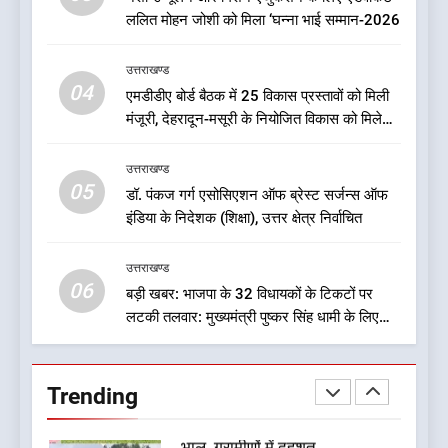
निदेशक
उत्तराखण्ड
ललित मोहन जोशी को मिला ‘घन्ना भाई सम्मान-2026
8
उत्तराखण्ड
एक साल बाद बदली धराली की तस्वीर,
04
एमडीडीए बोर्ड बैठक में 25 विकास प्रस्तावों को मिली
आपदा के मलबे से निकलकर फिर
मंजूरी, देहरादून-मसूरी के नियोजित विकास को मिलेगी
खड़ी हुई जिंदगी
उत्तराखण्ड
रफ्तार
उत्तराखण्ड
05
1
डॉ. पंकज गर्ग एसोसिएशन ऑफ ब्रेस्ट सर्जन्स ऑफ
इंडिया के निदेशक (शिक्षा), उत्तर क्षेत्र निर्वाचित
ऑरेंज अलर्ट के बीच डीएम का बड़ा
फैसला, कल देहरादून में स्कूल बंद
उत्तराखण्ड
उत्तराखण्ड
06
बड़ी खबर: भाजपा के 32 विधायकों के टिकटों पर
लटकी तलवार: मुख्यमंत्री पुष्कर सिंह धामी के लिए
2
सुरक्षित सीट पर मंथन: सूत्र
जखोली:त्यूँखर गांव के खेतों में दिखे दो
भालू, ग्रामीणों में दहशत
Trending
उत्तराखण्ड