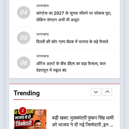
8
उत्तराखण्ड
नशा उन्मूलन और मिशन एजुकेशन के
04
कांग्रेस का 2027 के चुनाव जीतने पर फोकस पूरा,
लिए एडवोकेट ललित मोहन जोशी को
लेकिन संगठन अभी भी अधूरा
मिला ‘घन्ना भाई सम्मान-2026
उत्तराखण्ड
उत्तराखण्ड
05
1
दिल्ली की कोर ग्रुप बैठक में भाजपा के बड़े फैसले
बड़ी खबर:आखिरकार आ ही गया
कांग्रेस की कार्यकारिणी का शुभ मुहूर्त,
उत्तराखण्ड
गोदियाल की टीम घोषित
06
उत्तराखण्ड
ऑरेंज अलर्ट के बीच डीएम का बड़ा फैसला, कल
देहरादून में स्कूल बंद
2
बड़ी खबर: मुख्यमंत्री पुष्कर सिंह धामी
Trending
को भाजपा ने दी नई जिम्मेदारी ,इन पूर्व
मुख्यमंत्री को भी मिली जिम्मेदारी
उत्तराखण्ड
3
देखें वीडियो:कांग्रेस का 2027 के