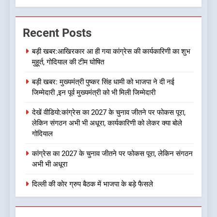
7
जखोली:त्यूँखर गांव के खेतों में दिखे दो
Recent Posts
भालू, ग्रामीणों में दहशत
बड़ी खबर:आखिरकार आ ही गया कांग्रेस की कार्यकारिणी का शुभ
उत्तराखण्ड
मुहूर्त, गोदियाल की टीम घोषित
8
बड़ी खबर: मुख्यमंत्री पुष्कर सिंह धामी को भाजपा ने दी नई
जिम्मेदारी ,इन पूर्व मुख्यमंत्री को भी मिली जिम्मेदारी
नशा उन्मूलन और मिशन एजुकेशन के
लिए एडवोकेट ललित मोहन जोशी को
देखें वीडियो:कांग्रेस का 2027 के चुनाव जीतने पर फोकस पूरा,
मिला ‘घन्ना भाई सम्मान-2026
उत्तराखण्ड
लेकिन संगठन अभी भी अधूरा, कार्यकारिणी को लेकर क्या बोले
गोदियाल
1
कांग्रेस का 2027 के चुनाव जीतने पर फोकस पूरा, लेकिन संगठन
बड़ी खबर:आखिरकार आ ही गया
अभी भी अधूरा
कांग्रेस की कार्यकारिणी का शुभ मुहूर्त,
गोदियाल की टीम घोषित
उत्तराखण्ड
दिल्ली की कोर ग्रुप बैठक में भाजपा के बड़े फैसले
2