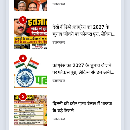
चुनाव जीतने पर फोकस पूरा, लेकिन
संगठन अभी भी अधूरा, कार्यकारिणी
उत्तराखण्ड
को लेकर क्या बोले गोदियाल
4
कांग्रेस का 2027 के चुनाव जीतने
पर फोकस पूरा, लेकिन संगठन अभी
भी अधूरा
उत्तराखण्ड
5
दिल्ली की कोर ग्रुप बैठक में भाजपा
के बड़े फैसले
उत्तराखण्ड
6
ऑरेंज अलर्ट के बीच डीएम का बड़ा
फैसला, कल देहरादून में स्कूल बंद
उत्तराखण्ड