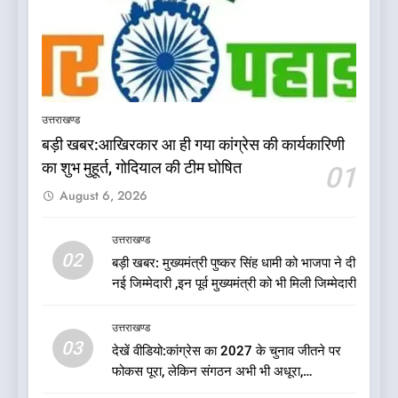
5
दिल्ली की कोर ग्रुप बैठक में भाजपा
के बड़े फैसले
उत्तराखण्ड
उत्तराखण्ड
बड़ी खबर:आखिरकार आ ही गया कांग्रेस की कार्यकारिणी
का शुभ मुहूर्त, गोदियाल की टीम घोषित
01
6
ऑरेंज अलर्ट के बीच डीएम का बड़ा
August 6, 2026
फैसला, कल देहरादून में स्कूल बंद
उत्तराखण्ड
उत्तराखण्ड
02
बड़ी खबर: मुख्यमंत्री पुष्कर सिंह धामी को भाजपा ने दी
नई जिम्मेदारी ,इन पूर्व मुख्यमंत्री को भी मिली जिम्मेदारी
7
जखोली:त्यूँखर गांव के खेतों में दिखे दो
उत्तराखण्ड
भालू, ग्रामीणों में दहशत
03
देखें वीडियो:कांग्रेस का 2027 के चुनाव जीतने पर
उत्तराखण्ड
फोकस पूरा, लेकिन संगठन अभी भी अधूरा,
कार्यकारिणी को लेकर क्या बोले गोदियाल