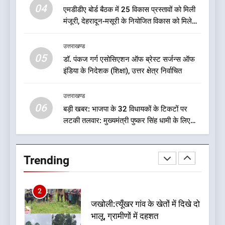
एक साल बाद बदली धराली की तस्वीर,
04
एमडीडीए बोर्ड बैठक में 25 विकास प्रस्तावों को मिली
आपदा के मलबे से निकलकर फिर
मंजूरी, देहरादून-मसूरी के नियोजित विकास को मिलेगी
खड़ी हुई जिंदगी
उत्तराखण्ड
रफ्तार
उत्तराखण्ड
05
1
डॉ. पंकज गर्ग एसोसिएशन ऑफ ब्रेस्ट सर्जन्स ऑफ
इंडिया के निदेशक (शिक्षा), उत्तर क्षेत्र निर्वाचित
ऑरेंज अलर्ट के बीच डीएम का बड़ा
फैसला, कल देहरादून में स्कूल बंद
उत्तराखण्ड
उत्तराखण्ड
06
बड़ी खबर: भाजपा के 32 विधायकों के टिकटों पर
लटकी तलवार: मुख्यमंत्री पुष्कर सिंह धामी के लिए
2
सुरक्षित सीट पर मंथन: सूत्र
जखोली:त्यूँखर गांव के खेतों में दिखे दो
भालू, ग्रामीणों में दहशत
Trending
उत्तराखण्ड
3
नशा उन्मूलन और मिशन एजुकेशन के
लिए एडवोकेट ललित मोहन जोशी को