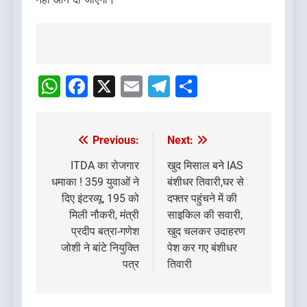
Post
navigation
WhatsApp
Facebook
X
Email
Telegram
Share
Previous:
Next:
Post
navigation
ITDA का रोजगार
खुद मिसाल बने IAS
धमाका ! 359 युवाओं ने
बंशीधर तिवारी,घर से
दिए इंटरव्यू, 195 को
दफ्तर पहुंचने में की
मिली नौकरी, मंत्री
साइकिल की सवारी,
प्रदीप बत्रा-गणेश
खुद चलकर उदाहरण
जोशी ने बांटे नियुक्ति
पेश कर गए बंशीधर
पत्र
तिवारी