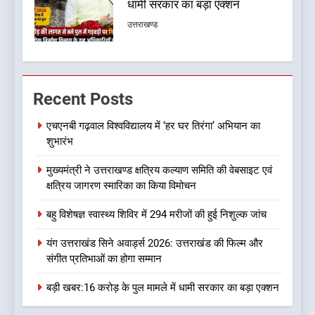
हित और आधारभूत विकास को नई
गति : धामी कैबिनेट के ऐतिहासिक
उत्तराखण्ड
फैसले
7
क्या रमेश पोखरियाल ‘निशंक’ बनने जा
Recent Posts
रहे हैं उत्तराखंड भाजपा के नए प्रदेश
अध्यक्ष? राजनीति के गलियारों में
उत्तराखण्ड
एचएनबी गढ़वाल विश्वविद्यालय में ‘हर घर तिरंगा’ अभियान का
सुगबुगाहट तेज
शुभारंभ
8
मुख्यमंत्री ने उत्तराखण्ड क्षत्रिय कल्याण समिति की वेबसाइट एवं
दुखद खबर:उत्तराखंड में मौत की खाई
क्षत्रिय जागरण स्मारिका का किया विमोचन
में समाया पूरा परिवार, पांच की दर्दनाक
मौत
उत्तराखण्ड
बहु विशेषज्ञ स्वास्थ्य शिविर में 294 मरीजों की हुई निशुल्क जांच
यंग उत्तराखंड सिने अवार्ड्स 2026: उत्तराखंड की फिल्म और
1
संगीत प्रतिभाओं का होगा सम्मान
एचएनबी गढ़वाल विश्वविद्यालय में ‘हर
घर तिरंगा’ अभियान का शुभारंभ
बड़ी खबर:16 करोड़ के पुल मामले में धामी सरकार का बड़ा एक्शन
उत्तराखण्ड