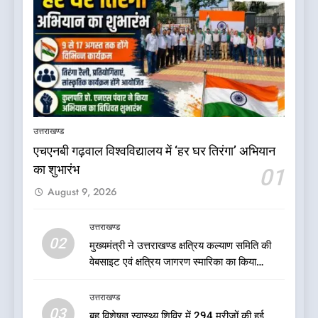
5
बड़ी खबर:16 करोड़ के पुल मामले में
धामी सरकार का बड़ा एक्शन
उत्तराखण्ड
उत्तराखण्ड
एचएनबी गढ़वाल विश्वविद्यालय में ‘हर घर तिरंगा’ अभियान
का शुभारंभ
01
6
August 9, 2026
जनकल्याण, रोजगार, शिक्षा, श्रमिक
हित और आधारभूत विकास को नई
गति : धामी कैबिनेट के ऐतिहासिक
उत्तराखण्ड
उत्तराखण्ड
02
फैसले
मुख्यमंत्री ने उत्तराखण्ड क्षत्रिय कल्याण समिति की
वेबसाइट एवं क्षत्रिय जागरण स्मारिका का किया
7
विमोचन
क्या रमेश पोखरियाल ‘निशंक’ बनने जा
उत्तराखण्ड
रहे हैं उत्तराखंड भाजपा के नए प्रदेश
03
बहु विशेषज्ञ स्वास्थ्य शिविर में 294 मरीजों की हुई