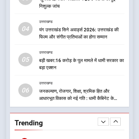
अध्यक्ष? राजनीति के गलियारों में
उत्तराखण्ड
निशुल्क जांच
सुगबुगाहट तेज
8
उत्तराखण्ड
दुखद खबर:उत्तराखंड में मौत की खाई
04
यंग उत्तराखंड सिने अवार्ड्स 2026: उत्तराखंड की
में समाया पूरा परिवार, पांच की दर्दनाक
फिल्म और संगीत प्रतिभाओं का होगा सम्मान
मौत
उत्तराखण्ड
उत्तराखण्ड
05
बड़ी खबर:16 करोड़ के पुल मामले में धामी सरकार का
1
बड़ा एक्शन
एचएनबी गढ़वाल विश्वविद्यालय में ‘हर
घर तिरंगा’ अभियान का शुभारंभ
उत्तराखण्ड
उत्तराखण्ड
06
जनकल्याण, रोजगार, शिक्षा, श्रमिक हित और
आधारभूत विकास को नई गति : धामी कैबिनेट के
2
ऐतिहासिक फैसले
मुख्यमंत्री ने उत्तराखण्ड क्षत्रिय
कल्याण समिति की वेबसाइट एवं
Trending
क्षत्रिय जागरण स्मारिका का किया
उत्तराखण्ड
विमोचन