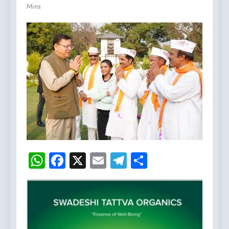
Mins
WhatsApp
Facebook
X
Email
Telegram
Share