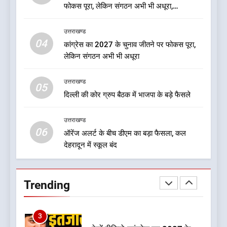
फोकस पूरा, लेकिन संगठन अभी भी अधूरा,
8
कार्यकारिणी को लेकर क्या बोले गोदियाल
नशा उन्मूलन और मिशन एजुकेशन के
उत्तराखण्ड
लिए एडवोकेट ललित मोहन जोशी को
04
कांग्रेस का 2027 के चुनाव जीतने पर फोकस पूरा,
मिला ‘घन्ना भाई सम्मान-2026
उत्तराखण्ड
लेकिन संगठन अभी भी अधूरा
उत्तराखण्ड
1
05
दिल्ली की कोर ग्रुप बैठक में भाजपा के बड़े फैसले
बड़ी खबर:आखिरकार आ ही गया
कांग्रेस की कार्यकारिणी का शुभ मुहूर्त,
गोदियाल की टीम घोषित
उत्तराखण्ड
उत्तराखण्ड
06
ऑरेंज अलर्ट के बीच डीएम का बड़ा फैसला, कल
देहरादून में स्कूल बंद
2
बड़ी खबर: मुख्यमंत्री पुष्कर सिंह धामी
को भाजपा ने दी नई जिम्मेदारी ,इन पूर्व
Trending
मुख्यमंत्री को भी मिली जिम्मेदारी
उत्तराखण्ड
3