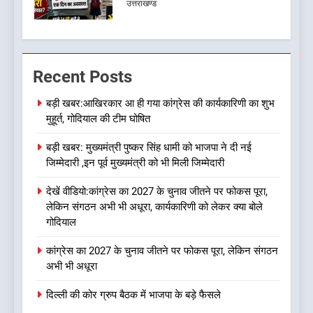
उत्तराखण्ड
7
जखोली:त्यूँखर गांव के खेतों में दिखे दो
Recent Posts
भालू, ग्रामीणों में दहशत
उत्तराखण्ड
बड़ी खबर:आखिरकार आ ही गया कांग्रेस की कार्यकारिणी का शुभ
मुहूर्त, गोदियाल की टीम घोषित
8
बड़ी खबर: मुख्यमंत्री पुष्कर सिंह धामी को भाजपा ने दी नई
नशा उन्मूलन और मिशन एजुकेशन के
जिम्मेदारी ,इन पूर्व मुख्यमंत्री को भी मिली जिम्मेदारी
लिए एडवोकेट ललित मोहन जोशी को
मिला ‘घन्ना भाई सम्मान-2026
उत्तराखण्ड
देखें वीडियो:कांग्रेस का 2027 के चुनाव जीतने पर फोकस पूरा,
लेकिन संगठन अभी भी अधूरा, कार्यकारिणी को लेकर क्या बोले
गोदियाल
1
बड़ी खबर:आखिरकार आ ही गया
कांग्रेस का 2027 के चुनाव जीतने पर फोकस पूरा, लेकिन संगठन
कांग्रेस की कार्यकारिणी का शुभ मुहूर्त,
अभी भी अधूरा
गोदियाल की टीम घोषित
उत्तराखण्ड
दिल्ली की कोर ग्रुप बैठक में भाजपा के बड़े फैसले