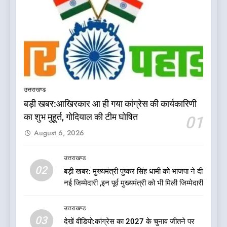
5
दिल्ली की कोर ग्रुप बैठक में भाजपा
के बड़े फैसले
उत्तराखण्ड
उत्तराखण्ड
बड़ी खबर:आखिरकार आ ही गया कांग्रेस की कार्यकारिणी
6
का शुभ मुहूर्त, गोदियाल की टीम घोषित
01
ऑरेंज अलर्ट के बीच डीएम का बड़ा
August 6, 2026
फैसला, कल देहरादून में स्कूल बंद
उत्तराखण्ड
उत्तराखण्ड
02
बड़ी खबर: मुख्यमंत्री पुष्कर सिंह धामी को भाजपा ने दी
7
नई जिम्मेदारी ,इन पूर्व मुख्यमंत्री को भी मिली जिम्मेदारी
जखोली:त्यूँखर गांव के खेतों में दिखे दो
भालू, ग्रामीणों में दहशत
उत्तराखण्ड
उत्तराखण्ड
03
देखें वीडियो:कांग्रेस का 2027 के चुनाव जीतने पर