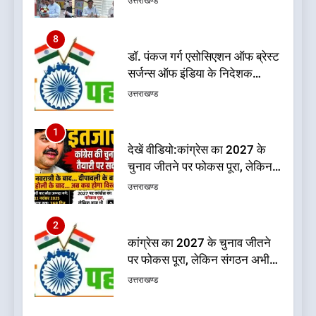
डॉ. पंकज गर्ग एसोसिएशन ऑफ ब्रेस्ट
सर्जन्स ऑफ इंडिया के निदेशक
(शिक्षा), उत्तर क्षेत्र निर्वाचित
उत्तराखण्ड
1
देखें वीडियो:कांग्रेस का 2027 के
चुनाव जीतने पर फोकस पूरा, लेकिन
संगठन अभी भी अधूरा, कार्यकारिणी
उत्तराखण्ड
को लेकर क्या बोले गोदियाल
2
कांग्रेस का 2027 के चुनाव जीतने
पर फोकस पूरा, लेकिन संगठन अभी
भी अधूरा
उत्तराखण्ड
3
दिल्ली की कोर ग्रुप बैठक में भाजपा
के बड़े फैसले