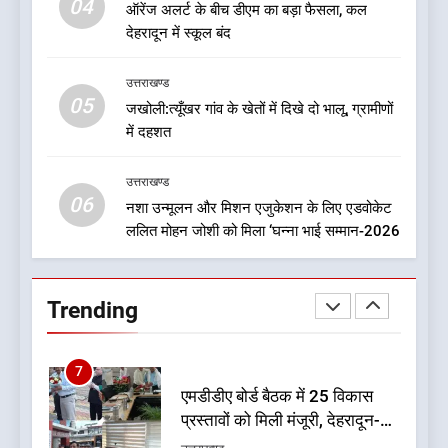
04
ऑरेंज अलर्ट के बीच डीएम का बड़ा फैसला, कल
देहरादून में स्कूल बंद
5
जखोली:त्यूँखर गांव के खेतों में दिखे दो
उत्तराखण्ड
भालू, ग्रामीणों में दहशत
05
जखोली:त्यूँखर गांव के खेतों में दिखे दो भालू, ग्रामीणों
उत्तराखण्ड
में दहशत
6
उत्तराखण्ड
नशा उन्मूलन और मिशन एजुकेशन के
06
नशा उन्मूलन और मिशन एजुकेशन के लिए एडवोकेट
लिए एडवोकेट ललित मोहन जोशी को
ललित मोहन जोशी को मिला ‘घन्ना भाई सम्मान-2026
मिला ‘घन्ना भाई सम्मान-2026
उत्तराखण्ड
7
Trending
एमडीडीए बोर्ड बैठक में 25 विकास
प्रस्तावों को मिली मंजूरी, देहरादून-
मसूरी के नियोजित विकास को मिलेगी
उत्तराखण्ड
रफ्तार
8