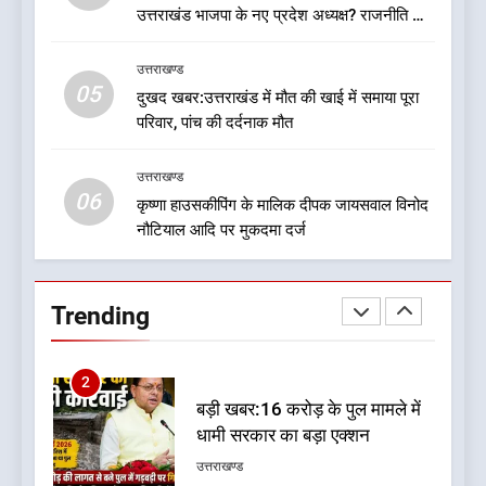
को भाजपा ने दी नई जिम्मेदारी ,इन पूर्व
उत्तराखंड भाजपा के नए प्रदेश अध्यक्ष? राजनीति के
मुख्यमंत्री को भी मिली जिम्मेदारी
उत्तराखण्ड
गलियारों में सुगबुगाहट तेज
उत्तराखण्ड
05
1
दुखद खबर:उत्तराखंड में मौत की खाई में समाया पूरा
परिवार, पांच की दर्दनाक मौत
यंग उत्तराखंड सिने अवार्ड्स 2026:
उत्तराखंड की फिल्म और संगीत
प्रतिभाओं का होगा सम्मान
उत्तराखण्ड
उत्तराखण्ड
06
कृष्णा हाउसकीपिंग के मालिक दीपक जायसवाल विनोद
नौटियाल आदि पर मुकदमा दर्ज
2
बड़ी खबर:16 करोड़ के पुल मामले में
धामी सरकार का बड़ा एक्शन
Trending
उत्तराखण्ड
3
जनकल्याण, रोजगार, शिक्षा, श्रमिक
हित और आधारभूत विकास को नई
गति : धामी कैबिनेट के ऐतिहासिक
उत्तराखण्ड