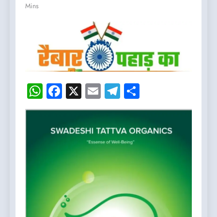
Mins
WhatsApp
Facebook
X
Email
Telegram
Share