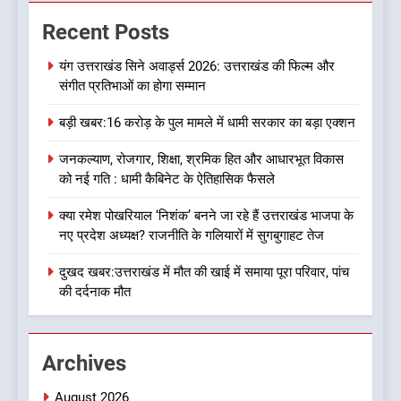
बड़ी खबर:आखिरकार आ ही गया
Recent Posts
कांग्रेस की कार्यकारिणी का शुभ मुहूर्त,
गोदियाल की टीम घोषित
उत्तराखण्ड
यंग उत्तराखंड सिने अवार्ड्स 2026: उत्तराखंड की फिल्म और
संगीत प्रतिभाओं का होगा सम्मान
8
बड़ी खबर:16 करोड़ के पुल मामले में धामी सरकार का बड़ा एक्शन
बड़ी खबर: मुख्यमंत्री पुष्कर सिंह धामी
को भाजपा ने दी नई जिम्मेदारी ,इन पूर्व
जनकल्याण, रोजगार, शिक्षा, श्रमिक हित और आधारभूत विकास
मुख्यमंत्री को भी मिली जिम्मेदारी
उत्तराखण्ड
को नई गति : धामी कैबिनेट के ऐतिहासिक फैसले
क्या रमेश पोखरियाल ‘निशंक’ बनने जा रहे हैं उत्तराखंड भाजपा के
1
नए प्रदेश अध्यक्ष? राजनीति के गलियारों में सुगबुगाहट तेज
यंग उत्तराखंड सिने अवार्ड्स 2026:
उत्तराखंड की फिल्म और संगीत
दुखद खबर:उत्तराखंड में मौत की खाई में समाया पूरा परिवार, पांच
प्रतिभाओं का होगा सम्मान
की दर्दनाक मौत
उत्तराखण्ड
2
Archives
बड़ी खबर:16 करोड़ के पुल मामले में
धामी सरकार का बड़ा एक्शन
August 2026