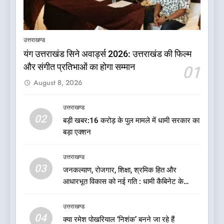
5
दुखद खबर:उत्तराखंड में मौत की खाई
में समाया पूरा परिवार, पांच की दर्दनाक
उत्तराखण्ड
मौत
उत्तराखण्ड
यंग उत्तराखंड सिने अवार्ड्स 2026: उत्तराखंड की फिल्म
और संगीत प्रतिभाओं का होगा सम्मान
01
6
August 8, 2026
कृष्णा हाउसकीपिंग के मालिक दीपक
जायसवाल विनोद नौटियाल आदि पर
मुकदमा दर्ज
उत्तराखण्ड
उत्तराखण्ड
02
बड़ी खबर:16 करोड़ के पुल मामले में धामी सरकार का
बड़ा एक्शन
7
बड़ी खबर:आखिरकार आ ही गया
उत्तराखण्ड
कांग्रेस की कार्यकारिणी का शुभ मुहूर्त,
03
जनकल्याण, रोजगार, शिक्षा, श्रमिक हित और
गोदियाल की टीम घोषित
उत्तराखण्ड
आधारभूत विकास को नई गति : धामी कैबिनेट के
ऐतिहासिक फैसले
8
उत्तराखण्ड
बड़ी खबर: मुख्यमंत्री पुष्कर सिंह धामी
04
क्या रमेश पोखरियाल ‘निशंक’ बनने जा रहे हैं