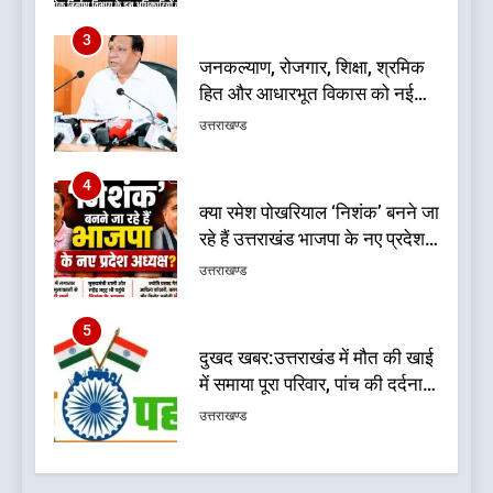
फैसले
4
क्या रमेश पोखरियाल ‘निशंक’ बनने जा
रहे हैं उत्तराखंड भाजपा के नए प्रदेश
अध्यक्ष? राजनीति के गलियारों में
उत्तराखण्ड
सुगबुगाहट तेज
5
दुखद खबर:उत्तराखंड में मौत की खाई
में समाया पूरा परिवार, पांच की दर्दनाक
मौत
उत्तराखण्ड
6
कृष्णा हाउसकीपिंग के मालिक दीपक
जायसवाल विनोद नौटियाल आदि पर
मुकदमा दर्ज
उत्तराखण्ड
7