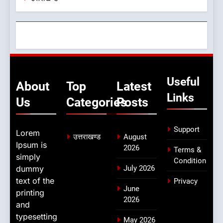
Useful
About
Top
Latest
Links
Us
Categories
Posts
Support
Lorem
उत्तराखण्ड
August
Ipsum is
2026
Terms &
simply
Condition
dummy
July 2026
text of the
Privacy
June
printing
2026
and
typesetting
May 2026