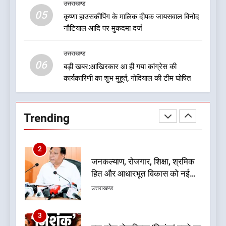
उत्तराखण्ड
05
1
कृष्णा हाउसकीपिंग के मालिक दीपक जायसवाल विनोद
नौटियाल आदि पर मुकदमा दर्ज
बड़ी खबर:16 करोड़ के पुल मामले में
धामी सरकार का बड़ा एक्शन
उत्तराखण्ड
उत्तराखण्ड
06
बड़ी खबर:आखिरकार आ ही गया कांग्रेस की
कार्यकारिणी का शुभ मुहूर्त, गोदियाल की टीम घोषित
2
जनकल्याण, रोजगार, शिक्षा, श्रमिक
हित और आधारभूत विकास को नई
Trending
गति : धामी कैबिनेट के ऐतिहासिक
उत्तराखण्ड
फैसले
3
क्या रमेश पोखरियाल ‘निशंक’ बनने जा
रहे हैं उत्तराखंड भाजपा के नए प्रदेश
अध्यक्ष? राजनीति के गलियारों में
उत्तराखण्ड
सुगबुगाहट तेज
4