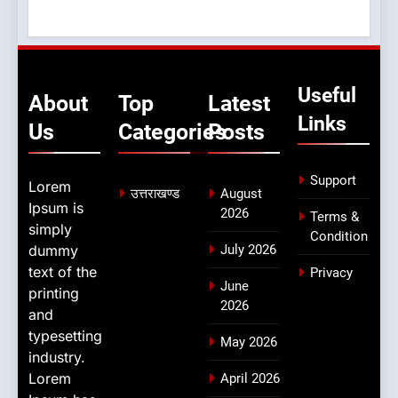
Useful
About
Top
Latest
Links
Us
Categories
Posts
Support
Lorem
उत्तराखण्ड
August
Ipsum is
2026
Terms &
simply
Condition
dummy
July 2026
text of the
Privacy
June
printing
2026
and
typesetting
May 2026
industry.
Lorem
April 2026