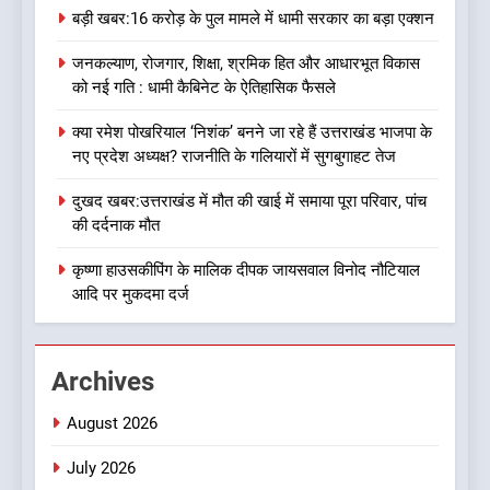
मुख्यमंत्री को भी मिली जिम्मेदारी
उत्तराखण्ड
बड़ी खबर:16 करोड़ के पुल मामले में धामी सरकार का बड़ा एक्शन
जनकल्याण, रोजगार, शिक्षा, श्रमिक हित और आधारभूत विकास
8
को नई गति : धामी कैबिनेट के ऐतिहासिक फैसले
देखें वीडियो:कांग्रेस का 2027 के
चुनाव जीतने पर फोकस पूरा, लेकिन
क्या रमेश पोखरियाल ‘निशंक’ बनने जा रहे हैं उत्तराखंड भाजपा के
संगठन अभी भी अधूरा, कार्यकारिणी
उत्तराखण्ड
नए प्रदेश अध्यक्ष? राजनीति के गलियारों में सुगबुगाहट तेज
को लेकर क्या बोले गोदियाल
दुखद खबर:उत्तराखंड में मौत की खाई में समाया पूरा परिवार, पांच
1
की दर्दनाक मौत
बड़ी खबर:16 करोड़ के पुल मामले में
धामी सरकार का बड़ा एक्शन
कृष्णा हाउसकीपिंग के मालिक दीपक जायसवाल विनोद नौटियाल
आदि पर मुकदमा दर्ज
उत्तराखण्ड
2
Archives
जनकल्याण, रोजगार, शिक्षा, श्रमिक
हित और आधारभूत विकास को नई
August 2026
गति : धामी कैबिनेट के ऐतिहासिक
उत्तराखण्ड
फैसले
July 2026