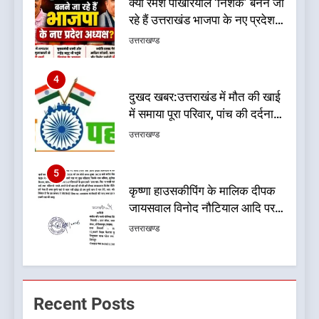
दुखद खबर:उत्तराखंड में मौत की खाई
में समाया पूरा परिवार, पांच की दर्दनाक
मौत
उत्तराखण्ड
5
कृष्णा हाउसकीपिंग के मालिक दीपक
जायसवाल विनोद नौटियाल आदि पर
मुकदमा दर्ज
उत्तराखण्ड
6
बड़ी खबर:आखिरकार आ ही गया
कांग्रेस की कार्यकारिणी का शुभ मुहूर्त,
गोदियाल की टीम घोषित
उत्तराखण्ड
7
बड़ी खबर: मुख्यमंत्री पुष्कर सिंह धामी
Recent Posts
को भाजपा ने दी नई जिम्मेदारी ,इन पूर्व