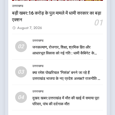
जायसवाल विनोद नौटियाल आदि पर
उत्तराखण्ड
मुकदमा दर्ज
उत्तराखण्ड
बड़ी खबर:16 करोड़ के पुल मामले में धामी सरकार का बड़ा
एक्शन
01
6
August 7, 2026
बड़ी खबर:आखिरकार आ ही गया
कांग्रेस की कार्यकारिणी का शुभ मुहूर्त,
गोदियाल की टीम घोषित
उत्तराखण्ड
उत्तराखण्ड
02
जनकल्याण, रोजगार, शिक्षा, श्रमिक हित और
आधारभूत विकास को नई गति : धामी कैबिनेट के
7
ऐतिहासिक फैसले
बड़ी खबर: मुख्यमंत्री पुष्कर सिंह धामी
उत्तराखण्ड
को भाजपा ने दी नई जिम्मेदारी ,इन पूर्व
03
क्या रमेश पोखरियाल ‘निशंक’ बनने जा रहे हैं
मुख्यमंत्री को भी मिली जिम्मेदारी
उत्तराखण्ड
उत्तराखंड भाजपा के नए प्रदेश अध्यक्ष? राजनीति के
गलियारों में सुगबुगाहट तेज
8
उत्तराखण्ड
देखें वीडियो:कांग्रेस का 2027 के
04
दुखद खबर:उत्तराखंड में मौत की खाई में समाया पूरा
चुनाव जीतने पर फोकस पूरा, लेकिन
परिवार, पांच की दर्दनाक मौत
संगठन अभी भी अधूरा, कार्यकारिणी
उत्तराखण्ड
को लेकर क्या बोले गोदियाल