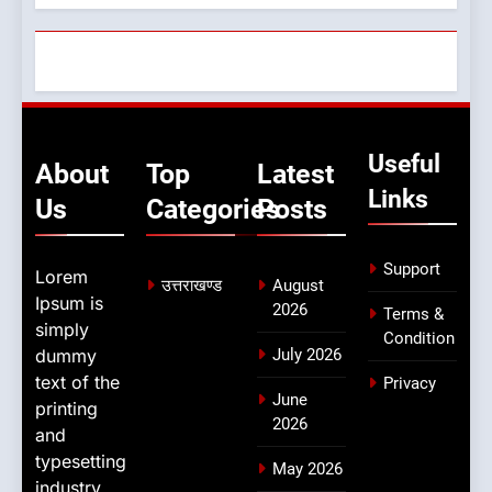
Useful
About
Top
Latest
Links
Us
Categories
Posts
Support
Lorem
उत्तराखण्ड
August
Ipsum is
2026
Terms &
simply
Condition
dummy
July 2026
text of the
Privacy
June
printing
2026
and
typesetting
May 2026
industry.