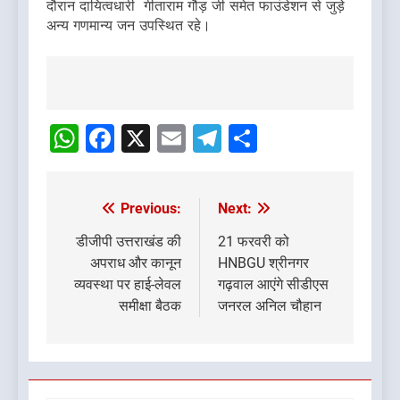
दौरान दायित्वधारी गीताराम गौड़ जी समेत फाउंडेशन से जुड़े
अन्य गणमान्य जन उपस्थित रहे।
Post
navigation
WhatsApp
Facebook
X
Email
Telegram
Share
Previous:
Next:
Post
navigation
डीजीपी उत्तराखंड की
21 फरवरी को
अपराध और कानून
HNBGU श्रीनगर
व्यवस्था पर हाई-लेवल
गढ़वाल आएंगे सीडीएस
समीक्षा बैठक
जनरल अनिल चौहान