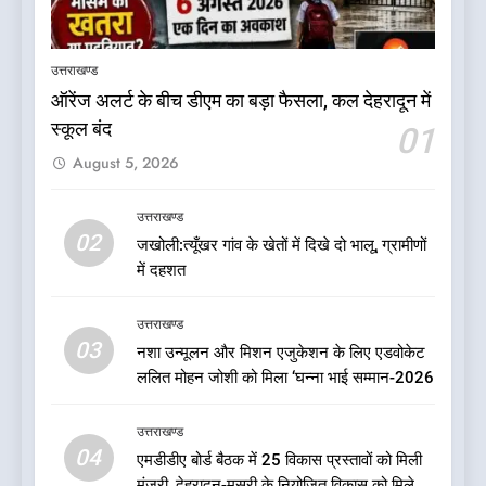
डॉ. पंकज गर्ग एसोसिएशन ऑफ ब्रेस्ट
सर्जन्स ऑफ इंडिया के निदेशक
उत्तराखण्ड
(शिक्षा), उत्तर क्षेत्र निर्वाचित
उत्तराखण्ड
ऑरेंज अलर्ट के बीच डीएम का बड़ा फैसला, कल देहरादून में
स्कूल बंद
01
6
August 5, 2026
बड़ी खबर: भाजपा के 32 विधायकों के
टिकटों पर लटकी तलवार: मुख्यमंत्री
पुष्कर सिंह धामी के लिए सुरक्षित सीट
उत्तराखण्ड
उत्तराखण्ड
02
पर मंथन: सूत्र
जखोली:त्यूँखर गांव के खेतों में दिखे दो भालू, ग्रामीणों
में दहशत
7
चिकित्सा शिक्षा विभाग में बड़ा
उत्तराखण्ड
फेरबदल, डॉ. आशुतोष सयाना बने
03
नशा उन्मूलन और मिशन एजुकेशन के लिए एडवोकेट
निदेशक
उत्तराखण्ड
ललित मोहन जोशी को मिला ‘घन्ना भाई सम्मान-2026
8
उत्तराखण्ड
एक साल बाद बदली धराली की तस्वीर,
04
एमडीडीए बोर्ड बैठक में 25 विकास प्रस्तावों को मिली
आपदा के मलबे से निकलकर फिर
मंजूरी, देहरादून-मसूरी के नियोजित विकास को मिलेगी