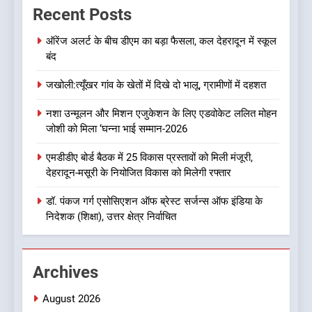
Recent Posts
फेरबदल, डॉ. आशुतोष सयाना बने
निदेशक
उत्तराखण्ड
ऑरेंज अलर्ट के बीच डीएम का बड़ा फैसला, कल देहरादून में स्कूल
बंद
8
जखोली:त्यूँखर गांव के खेतों में दिखे दो भालू, ग्रामीणों में दहशत
एक साल बाद बदली धराली की तस्वीर,
आपदा के मलबे से निकलकर फिर
नशा उन्मूलन और मिशन एजुकेशन के लिए एडवोकेट ललित मोहन
खड़ी हुई जिंदगी
उत्तराखण्ड
जोशी को मिला ‘घन्ना भाई सम्मान-2026
एमडीडीए बोर्ड बैठक में 25 विकास प्रस्तावों को मिली मंजूरी,
1
देहरादून-मसूरी के नियोजित विकास को मिलेगी रफ्तार
ऑरेंज अलर्ट के बीच डीएम का बड़ा
फैसला, कल देहरादून में स्कूल बंद
डॉ. पंकज गर्ग एसोसिएशन ऑफ ब्रेस्ट सर्जन्स ऑफ इंडिया के
निदेशक (शिक्षा), उत्तर क्षेत्र निर्वाचित
उत्तराखण्ड
2
Archives
जखोली:त्यूँखर गांव के खेतों में दिखे दो
भालू, ग्रामीणों में दहशत
August 2026
उत्तराखण्ड