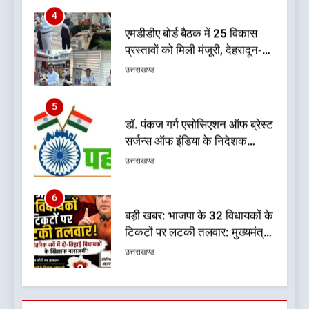
4
एमडीडीए बोर्ड बैठक में 25 विकास
प्रस्तावों को मिली मंजूरी, देहरादून-
मसूरी के नियोजित विकास को मिलेगी
उत्तराखण्ड
रफ्तार
5
डॉ. पंकज गर्ग एसोसिएशन ऑफ ब्रेस्ट
सर्जन्स ऑफ इंडिया के निदेशक
(शिक्षा), उत्तर क्षेत्र निर्वाचित
उत्तराखण्ड
6
बड़ी खबर: भाजपा के 32 विधायकों के
टिकटों पर लटकी तलवार: मुख्यमंत्री
पुष्कर सिंह धामी के लिए सुरक्षित सीट
उत्तराखण्ड
पर मंथन: सूत्र
7
चिकित्सा शिक्षा विभाग में बड़ा