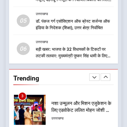
खड़ी हुई जिंदगी
उत्तराखण्ड
रफ्तार
उत्तराखण्ड
05
1
डॉ. पंकज गर्ग एसोसिएशन ऑफ ब्रेस्ट सर्जन्स ऑफ
इंडिया के निदेशक (शिक्षा), उत्तर क्षेत्र निर्वाचित
ऑरेंज अलर्ट के बीच डीएम का बड़ा
फैसला, कल देहरादून में स्कूल बंद
उत्तराखण्ड
उत्तराखण्ड
06
बड़ी खबर: भाजपा के 32 विधायकों के टिकटों पर
लटकी तलवार: मुख्यमंत्री पुष्कर सिंह धामी के लिए
2
सुरक्षित सीट पर मंथन: सूत्र
जखोली:त्यूँखर गांव के खेतों में दिखे दो
भालू, ग्रामीणों में दहशत
Trending
उत्तराखण्ड
3
नशा उन्मूलन और मिशन एजुकेशन के
लिए एडवोकेट ललित मोहन जोशी को
मिला ‘घन्ना भाई सम्मान-2026
उत्तराखण्ड