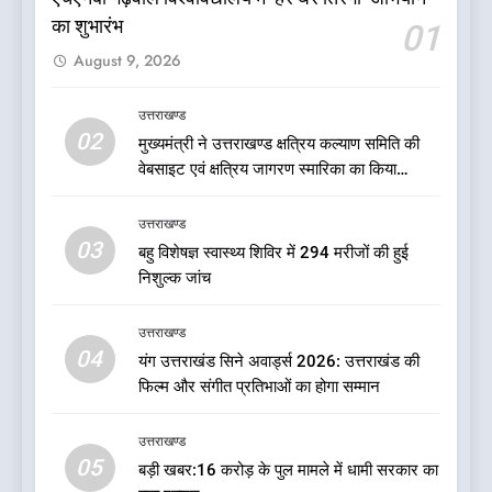
का शुभारंभ
01
6
August 9, 2026
जनकल्याण, रोजगार, शिक्षा, श्रमिक
हित और आधारभूत विकास को नई
गति : धामी कैबिनेट के ऐतिहासिक
उत्तराखण्ड
उत्तराखण्ड
02
फैसले
मुख्यमंत्री ने उत्तराखण्ड क्षत्रिय कल्याण समिति की
वेबसाइट एवं क्षत्रिय जागरण स्मारिका का किया
7
विमोचन
क्या रमेश पोखरियाल ‘निशंक’ बनने जा
उत्तराखण्ड
रहे हैं उत्तराखंड भाजपा के नए प्रदेश
03
बहु विशेषज्ञ स्वास्थ्य शिविर में 294 मरीजों की हुई
अध्यक्ष? राजनीति के गलियारों में
उत्तराखण्ड
निशुल्क जांच
सुगबुगाहट तेज
8
उत्तराखण्ड
दुखद खबर:उत्तराखंड में मौत की खाई
04
यंग उत्तराखंड सिने अवार्ड्स 2026: उत्तराखंड की
में समाया पूरा परिवार, पांच की दर्दनाक
फिल्म और संगीत प्रतिभाओं का होगा सम्मान
मौत
उत्तराखण्ड
उत्तराखण्ड
05
बड़ी खबर:16 करोड़ के पुल मामले में धामी सरकार का
1