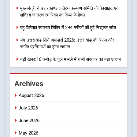
8
मुख्यमंत्री ने उत्तराखण्ड क्षत्रिय कल्याण समिति की वेबसाइट एवं
दुखद खबर:उत्तराखंड में मौत की खाई
क्षत्रिय जागरण स्मारिका का किया विमोचन
में समाया पूरा परिवार, पांच की दर्दनाक
मौत
उत्तराखण्ड
बहु विशेषज्ञ स्वास्थ्य शिविर में 294 मरीजों की हुई निशुल्क जांच
यंग उत्तराखंड सिने अवार्ड्स 2026: उत्तराखंड की फिल्म और
1
संगीत प्रतिभाओं का होगा सम्मान
एचएनबी गढ़वाल विश्वविद्यालय में ‘हर
घर तिरंगा’ अभियान का शुभारंभ
बड़ी खबर:16 करोड़ के पुल मामले में धामी सरकार का बड़ा एक्शन
उत्तराखण्ड
Archives
2
मुख्यमंत्री ने उत्तराखण्ड क्षत्रिय
August 2026
कल्याण समिति की वेबसाइट एवं
क्षत्रिय जागरण स्मारिका का किया
उत्तराखण्ड
July 2026
विमोचन
June 2026
3
बहु विशेषज्ञ स्वास्थ्य शिविर में 294
May 2026