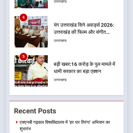
प्रतिभाओं का होगा सम्मान
उत्तराखण्ड
5
बड़ी खबर:16 करोड़ के पुल मामले में
धामी सरकार का बड़ा एक्शन
उत्तराखण्ड
6
जनकल्याण, रोजगार, शिक्षा, श्रमिक
हित और आधारभूत विकास को नई
गति : धामी कैबिनेट के ऐतिहासिक
उत्तराखण्ड
फैसले
7
क्या रमेश पोखरियाल ‘निशंक’ बनने जा
Recent Posts
रहे हैं उत्तराखंड भाजपा के नए प्रदेश
अध्यक्ष? राजनीति के गलियारों में
उत्तराखण्ड
एचएनबी गढ़वाल विश्वविद्यालय में ‘हर घर तिरंगा’ अभियान का
सुगबुगाहट तेज
शुभारंभ