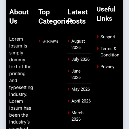
Useful
About
Top
Latest
Links
Us
Categories
Posts
Support
Lorem
उत्तराखण्ड
August
Ipsum is
2026
Terms &
simply
Condition
dummy
July 2026
text of the
Privacy
June
printing
2026
and
typesetting
May 2026
industry.
Lorem
April 2026
Ipsum has
March
been the
2026
industry’s
standard