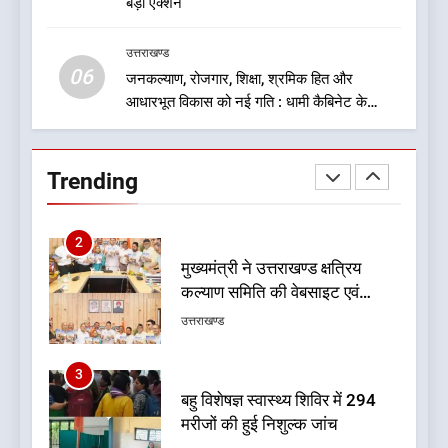
बड़ा एक्शन
एचएनबी गढ़वाल विश्वविद्यालय में ‘हर
घर तिरंगा’ अभियान का शुभारंभ
उत्तराखण्ड
उत्तराखण्ड
06
जनकल्याण, रोजगार, शिक्षा, श्रमिक हित और
आधारभूत विकास को नई गति : धामी कैबिनेट के
2
ऐतिहासिक फैसले
मुख्यमंत्री ने उत्तराखण्ड क्षत्रिय
कल्याण समिति की वेबसाइट एवं
Trending
क्षत्रिय जागरण स्मारिका का किया
उत्तराखण्ड
विमोचन
3
बहु विशेषज्ञ स्वास्थ्य शिविर में 294
मरीजों की हुई निशुल्क जांच
उत्तराखण्ड
4
यंग उत्तराखंड सिने अवार्ड्स 2026:
उत्तराखंड की फिल्म और संगीत