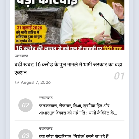
5
कृष्णा हाउसकीपिंग के मालिक दीपक
जायसवाल विनोद नौटियाल आदि पर
उत्तराखण्ड
मुकदमा दर्ज
उत्तराखण्ड
बड़ी खबर:16 करोड़ के पुल मामले में धामी सरकार का बड़ा
एक्शन
01
6
August 7, 2026
बड़ी खबर:आखिरकार आ ही गया
कांग्रेस की कार्यकारिणी का शुभ मुहूर्त,
गोदियाल की टीम घोषित
उत्तराखण्ड
उत्तराखण्ड
02
जनकल्याण, रोजगार, शिक्षा, श्रमिक हित और
आधारभूत विकास को नई गति : धामी कैबिनेट के
7
ऐतिहासिक फैसले
बड़ी खबर: मुख्यमंत्री पुष्कर सिंह धामी
उत्तराखण्ड
को भाजपा ने दी नई जिम्मेदारी ,इन पूर्व
03
क्या रमेश पोखरियाल ‘निशंक’ बनने जा रहे हैं
मुख्यमंत्री को भी मिली जिम्मेदारी