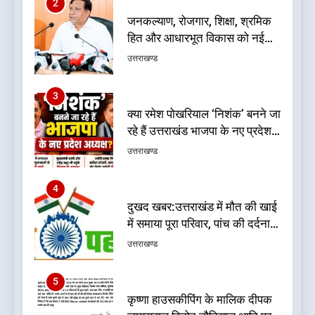
3
क्या रमेश पोखरियाल ‘निशंक’ बनने जा
रहे हैं उत्तराखंड भाजपा के नए प्रदेश
अध्यक्ष? राजनीति के गलियारों में
उत्तराखण्ड
सुगबुगाहट तेज
4
दुखद खबर:उत्तराखंड में मौत की खाई
में समाया पूरा परिवार, पांच की दर्दनाक
मौत
उत्तराखण्ड
5
कृष्णा हाउसकीपिंग के मालिक दीपक
जायसवाल विनोद नौटियाल आदि पर
मुकदमा दर्ज
उत्तराखण्ड
6
बड़ी खबर:आखिरकार आ ही गया