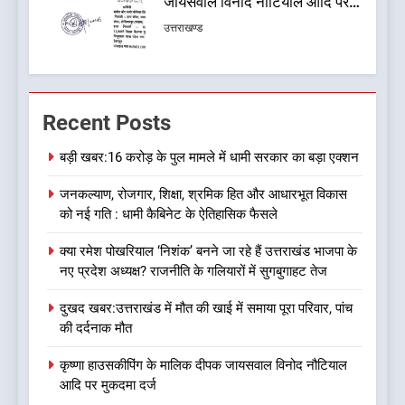
कांग्रेस की कार्यकारिणी का शुभ मुहूर्त,
गोदियाल की टीम घोषित
उत्तराखण्ड
7
बड़ी खबर: मुख्यमंत्री पुष्कर सिंह धामी
Recent Posts
को भाजपा ने दी नई जिम्मेदारी ,इन पूर्व
मुख्यमंत्री को भी मिली जिम्मेदारी
उत्तराखण्ड
बड़ी खबर:16 करोड़ के पुल मामले में धामी सरकार का बड़ा एक्शन
जनकल्याण, रोजगार, शिक्षा, श्रमिक हित और आधारभूत विकास
8
को नई गति : धामी कैबिनेट के ऐतिहासिक फैसले
देखें वीडियो:कांग्रेस का 2027 के
चुनाव जीतने पर फोकस पूरा, लेकिन
क्या रमेश पोखरियाल ‘निशंक’ बनने जा रहे हैं उत्तराखंड भाजपा के
संगठन अभी भी अधूरा, कार्यकारिणी
उत्तराखण्ड
नए प्रदेश अध्यक्ष? राजनीति के गलियारों में सुगबुगाहट तेज
को लेकर क्या बोले गोदियाल
दुखद खबर:उत्तराखंड में मौत की खाई में समाया पूरा परिवार, पांच
1
की दर्दनाक मौत
बड़ी खबर:16 करोड़ के पुल मामले में
धामी सरकार का बड़ा एक्शन
कृष्णा हाउसकीपिंग के मालिक दीपक जायसवाल विनोद नौटियाल
आदि पर मुकदमा दर्ज
उत्तराखण्ड