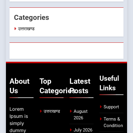
संगठन अभी भी अधूरा, कार्यकारिणी
उत्तराखण्ड
को लेकर क्या बोले गोदियाल
Categories
उत्तराखण्ड
Useful
About
Top
Latest
Links
Us
Categories
Posts
Support
Lorem
उत्तराखण्ड
August
Ipsum is
2026
Terms &
simply
Condition
dummy
July 2026