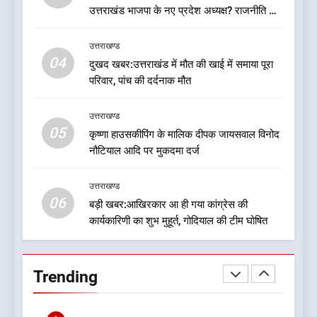
उत्तराखण्ड
उत्तराखंड भाजपा के नए प्रदेश अध्यक्ष? राजनीति के
गलियारों में सुगबुगाहट तेज
8
उत्तराखण्ड
देखें वीडियो:कांग्रेस का 2027 के
04
दुखद खबर:उत्तराखंड में मौत की खाई में समाया पूरा
चुनाव जीतने पर फोकस पूरा, लेकिन
परिवार, पांच की दर्दनाक मौत
संगठन अभी भी अधूरा, कार्यकारिणी
उत्तराखण्ड
को लेकर क्या बोले गोदियाल
उत्तराखण्ड
05
1
कृष्णा हाउसकीपिंग के मालिक दीपक जायसवाल विनोद
नौटियाल आदि पर मुकदमा दर्ज
बड़ी खबर:16 करोड़ के पुल मामले में
धामी सरकार का बड़ा एक्शन
उत्तराखण्ड
उत्तराखण्ड
06
बड़ी खबर:आखिरकार आ ही गया कांग्रेस की
कार्यकारिणी का शुभ मुहूर्त, गोदियाल की टीम घोषित
2
जनकल्याण, रोजगार, शिक्षा, श्रमिक
हित और आधारभूत विकास को नई
Trending
गति : धामी कैबिनेट के ऐतिहासिक
उत्तराखण्ड
फैसले