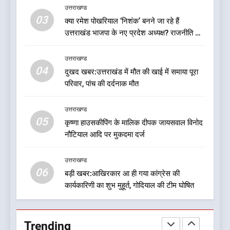
उत्तराखण्ड
को भाजपा ने दी नई जिम्मेदारी ,इन पूर्व
03
क्या रमेश पोखरियाल ‘निशंक’ बनने जा रहे हैं
मुख्यमंत्री को भी मिली जिम्मेदारी
उत्तराखण्ड
उत्तराखंड भाजपा के नए प्रदेश अध्यक्ष? राजनीति के
गलियारों में सुगबुगाहट तेज
8
उत्तराखण्ड
देखें वीडियो:कांग्रेस का 2027 के
04
दुखद खबर:उत्तराखंड में मौत की खाई में समाया पूरा
चुनाव जीतने पर फोकस पूरा, लेकिन
परिवार, पांच की दर्दनाक मौत
संगठन अभी भी अधूरा, कार्यकारिणी
उत्तराखण्ड
को लेकर क्या बोले गोदियाल
उत्तराखण्ड
05
1
कृष्णा हाउसकीपिंग के मालिक दीपक जायसवाल विनोद
नौटियाल आदि पर मुकदमा दर्ज
बड़ी खबर:16 करोड़ के पुल मामले में
धामी सरकार का बड़ा एक्शन
उत्तराखण्ड
उत्तराखण्ड
06
बड़ी खबर:आखिरकार आ ही गया कांग्रेस की
कार्यकारिणी का शुभ मुहूर्त, गोदियाल की टीम घोषित
2
जनकल्याण, रोजगार, शिक्षा, श्रमिक
हित और आधारभूत विकास को नई
Trending
गति : धामी कैबिनेट के ऐतिहासिक
उत्तराखण्ड