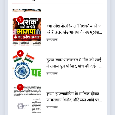
फैसले
3
क्या रमेश पोखरियाल ‘निशंक’ बनने जा
रहे हैं उत्तराखंड भाजपा के नए प्रदेश
अध्यक्ष? राजनीति के गलियारों में
उत्तराखण्ड
सुगबुगाहट तेज
4
दुखद खबर:उत्तराखंड में मौत की खाई
में समाया पूरा परिवार, पांच की दर्दनाक
मौत
उत्तराखण्ड
5
कृष्णा हाउसकीपिंग के मालिक दीपक
जायसवाल विनोद नौटियाल आदि पर
मुकदमा दर्ज
उत्तराखण्ड