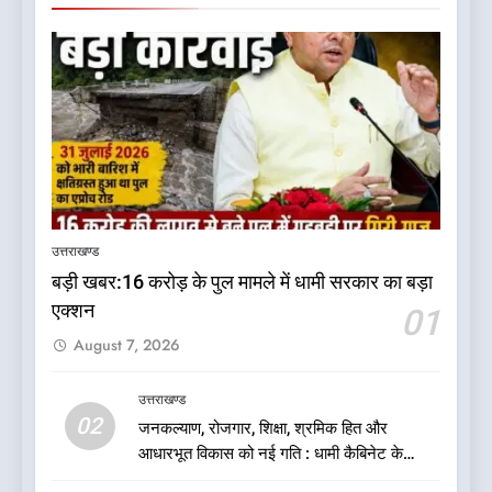
5
कृष्णा हाउसकीपिंग के मालिक दीपक
जायसवाल विनोद नौटियाल आदि पर
उत्तराखण्ड
मुकदमा दर्ज
उत्तराखण्ड
बड़ी खबर:16 करोड़ के पुल मामले में धामी सरकार का बड़ा
एक्शन
01
6
August 7, 2026
बड़ी खबर:आखिरकार आ ही गया
कांग्रेस की कार्यकारिणी का शुभ मुहूर्त,
गोदियाल की टीम घोषित
उत्तराखण्ड
उत्तराखण्ड
02
जनकल्याण, रोजगार, शिक्षा, श्रमिक हित और
आधारभूत विकास को नई गति : धामी कैबिनेट के
7
ऐतिहासिक फैसले
बड़ी खबर: मुख्यमंत्री पुष्कर सिंह धामी