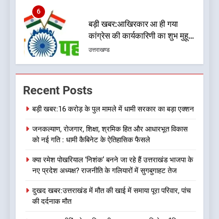
6
बड़ी खबर:आखिरकार आ ही गया
कांग्रेस की कार्यकारिणी का शुभ मुहूर्त,
गोदियाल की टीम घोषित
उत्तराखण्ड
7
बड़ी खबर: मुख्यमंत्री पुष्कर सिंह धामी
Recent Posts
को भाजपा ने दी नई जिम्मेदारी ,इन पूर्व
मुख्यमंत्री को भी मिली जिम्मेदारी
उत्तराखण्ड
बड़ी खबर:16 करोड़ के पुल मामले में धामी सरकार का बड़ा एक्शन
जनकल्याण, रोजगार, शिक्षा, श्रमिक हित और आधारभूत विकास
8
को नई गति : धामी कैबिनेट के ऐतिहासिक फैसले
देखें वीडियो:कांग्रेस का 2027 के
चुनाव जीतने पर फोकस पूरा, लेकिन
क्या रमेश पोखरियाल ‘निशंक’ बनने जा रहे हैं उत्तराखंड भाजपा के
संगठन अभी भी अधूरा, कार्यकारिणी
उत्तराखण्ड
नए प्रदेश अध्यक्ष? राजनीति के गलियारों में सुगबुगाहट तेज
को लेकर क्या बोले गोदियाल
दुखद खबर:उत्तराखंड में मौत की खाई में समाया पूरा परिवार, पांच
1
की दर्दनाक मौत
बड़ी खबर:16 करोड़ के पुल मामले में
धामी सरकार का बड़ा एक्शन