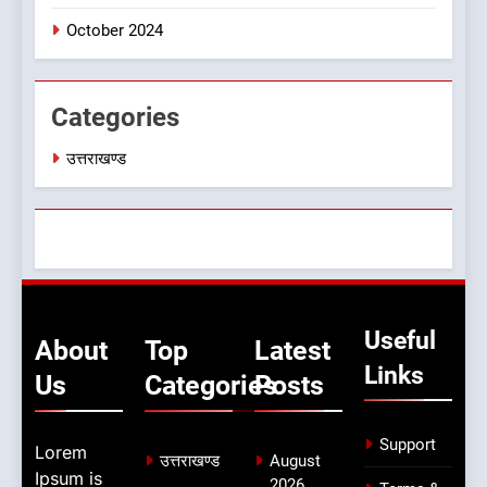
देखें वीडियो:कांग्रेस का 2027 के
चुनाव जीतने पर फोकस पूरा, लेकिन
October 2024
संगठन अभी भी अधूरा, कार्यकारिणी
उत्तराखण्ड
को लेकर क्या बोले गोदियाल
Categories
उत्तराखण्ड
Useful
About
Top
Latest
Links
Us
Categories
Posts
Support
Lorem
उत्तराखण्ड
August
Ipsum is
2026