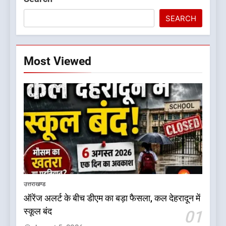
SEARCH
Most Viewed
5
डॉ. पंकज गर्ग एसोसिएशन ऑफ ब्रेस्ट
सर्जन्स ऑफ इंडिया के निदेशक
उत्तराखण्ड
(शिक्षा), उत्तर क्षेत्र निर्वाचित
उत्तराखण्ड
ऑरेंज अलर्ट के बीच डीएम का बड़ा फैसला, कल देहरादून में
स्कूल बंद
01
6