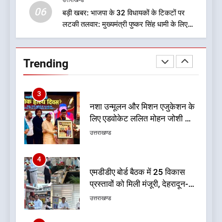
उत्तराखण्ड
उत्तराखण्ड
06
बड़ी खबर: भाजपा के 32 विधायकों के टिकटों पर
लटकी तलवार: मुख्यमंत्री पुष्कर सिंह धामी के लिए
2
सुरक्षित सीट पर मंथन: सूत्र
जखोली:त्यूँखर गांव के खेतों में दिखे दो
भालू, ग्रामीणों में दहशत
Trending
उत्तराखण्ड
3
नशा उन्मूलन और मिशन एजुकेशन के
लिए एडवोकेट ललित मोहन जोशी को
मिला ‘घन्ना भाई सम्मान-2026
उत्तराखण्ड
4
एमडीडीए बोर्ड बैठक में 25 विकास
प्रस्तावों को मिली मंजूरी, देहरादून-
मसूरी के नियोजित विकास को मिलेगी
उत्तराखण्ड
रफ्तार