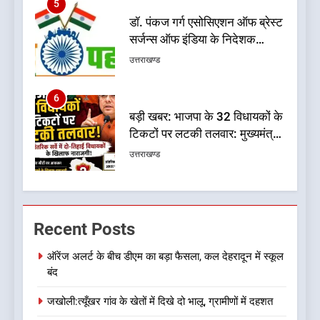
5
डॉ. पंकज गर्ग एसोसिएशन ऑफ ब्रेस्ट
सर्जन्स ऑफ इंडिया के निदेशक
(शिक्षा), उत्तर क्षेत्र निर्वाचित
उत्तराखण्ड
6
बड़ी खबर: भाजपा के 32 विधायकों के
टिकटों पर लटकी तलवार: मुख्यमंत्री
पुष्कर सिंह धामी के लिए सुरक्षित सीट
उत्तराखण्ड
पर मंथन: सूत्र
7
चिकित्सा शिक्षा विभाग में बड़ा
Recent Posts
फेरबदल, डॉ. आशुतोष सयाना बने
निदेशक
उत्तराखण्ड
ऑरेंज अलर्ट के बीच डीएम का बड़ा फैसला, कल देहरादून में स्कूल
बंद
8
जखोली:त्यूँखर गांव के खेतों में दिखे दो भालू, ग्रामीणों में दहशत
एक साल बाद बदली धराली की तस्वीर,