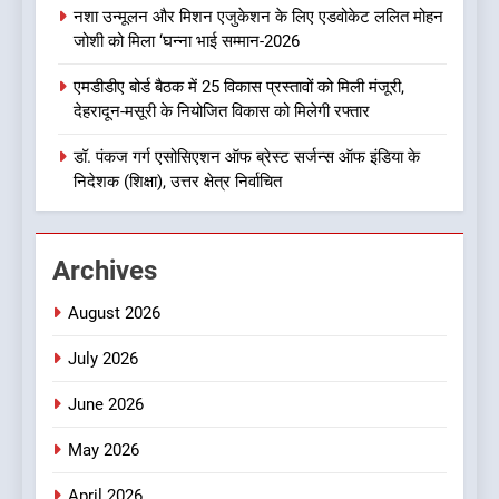
आपदा के मलबे से निकलकर फिर
नशा उन्मूलन और मिशन एजुकेशन के लिए एडवोकेट ललित मोहन
खड़ी हुई जिंदगी
उत्तराखण्ड
जोशी को मिला ‘घन्ना भाई सम्मान-2026
एमडीडीए बोर्ड बैठक में 25 विकास प्रस्तावों को मिली मंजूरी,
1
देहरादून-मसूरी के नियोजित विकास को मिलेगी रफ्तार
ऑरेंज अलर्ट के बीच डीएम का बड़ा
फैसला, कल देहरादून में स्कूल बंद
डॉ. पंकज गर्ग एसोसिएशन ऑफ ब्रेस्ट सर्जन्स ऑफ इंडिया के
निदेशक (शिक्षा), उत्तर क्षेत्र निर्वाचित
उत्तराखण्ड
2
Archives
जखोली:त्यूँखर गांव के खेतों में दिखे दो
भालू, ग्रामीणों में दहशत
August 2026
उत्तराखण्ड
July 2026
3
June 2026
नशा उन्मूलन और मिशन एजुकेशन के
लिए एडवोकेट ललित मोहन जोशी को
May 2026
मिला ‘घन्ना भाई सम्मान-2026
उत्तराखण्ड
April 2026