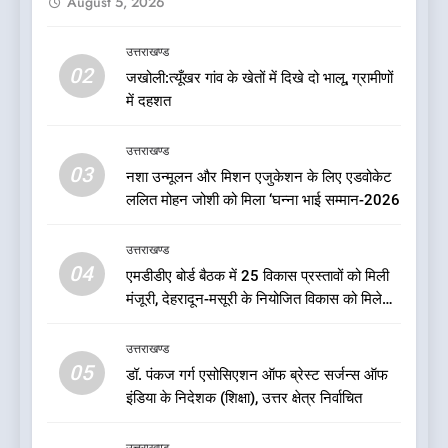
August 5, 2026
बड़ी खबर: भाजपा के 32 विधायकों के
टिकटों पर लटकी तलवार: मुख्यमंत्री
पुष्कर सिंह धामी के लिए सुरक्षित सीट
उत्तराखण्ड
उत्तराखण्ड
02
पर मंथन: सूत्र
जखोली:त्यूँखर गांव के खेतों में दिखे दो भालू, ग्रामीणों
में दहशत
7
चिकित्सा शिक्षा विभाग में बड़ा
उत्तराखण्ड
फेरबदल, डॉ. आशुतोष सयाना बने
03
नशा उन्मूलन और मिशन एजुकेशन के लिए एडवोकेट
निदेशक
उत्तराखण्ड
ललित मोहन जोशी को मिला ‘घन्ना भाई सम्मान-2026
8
उत्तराखण्ड
एक साल बाद बदली धराली की तस्वीर,
04
एमडीडीए बोर्ड बैठक में 25 विकास प्रस्तावों को मिली
आपदा के मलबे से निकलकर फिर
मंजूरी, देहरादून-मसूरी के नियोजित विकास को मिलेगी
खड़ी हुई जिंदगी
उत्तराखण्ड
रफ्तार
उत्तराखण्ड
05
1
डॉ. पंकज गर्ग एसोसिएशन ऑफ ब्रेस्ट सर्जन्स ऑफ
इंडिया के निदेशक (शिक्षा), उत्तर क्षेत्र निर्वाचित
ऑरेंज अलर्ट के बीच डीएम का बड़ा
फैसला, कल देहरादून में स्कूल बंद