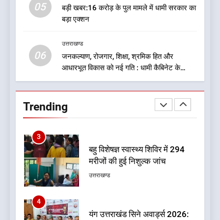
05
1
बड़ी खबर:16 करोड़ के पुल मामले में धामी सरकार का
बड़ा एक्शन
एचएनबी गढ़वाल विश्वविद्यालय में ‘हर
घर तिरंगा’ अभियान का शुभारंभ
उत्तराखण्ड
उत्तराखण्ड
06
जनकल्याण, रोजगार, शिक्षा, श्रमिक हित और
आधारभूत विकास को नई गति : धामी कैबिनेट के
2
ऐतिहासिक फैसले
मुख्यमंत्री ने उत्तराखण्ड क्षत्रिय
कल्याण समिति की वेबसाइट एवं
Trending
क्षत्रिय जागरण स्मारिका का किया
उत्तराखण्ड
विमोचन
3
बहु विशेषज्ञ स्वास्थ्य शिविर में 294
मरीजों की हुई निशुल्क जांच
उत्तराखण्ड
4
यंग उत्तराखंड सिने अवार्ड्स 2026: