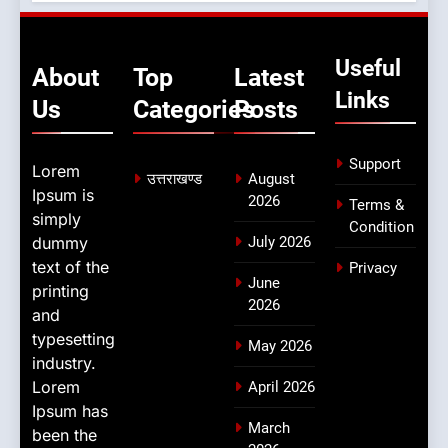
Useful
About
Top
Latest
Links
Us
Categories
Posts
Support
Lorem
उत्तराखण्ड
August
Ipsum is
2026
Terms &
simply
Condition
dummy
July 2026
text of the
Privacy
June
printing
2026
and
typesetting
May 2026
industry.
Lorem
April 2026
Ipsum has
March
been the