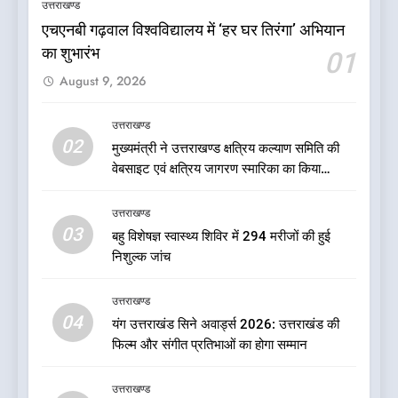
उत्तराखण्ड
उत्तराखण्ड
एचएनबी गढ़वाल विश्वविद्यालय में ‘हर घर तिरंगा’ अभियान
का शुभारंभ
01
6
August 9, 2026
जनकल्याण, रोजगार, शिक्षा, श्रमिक
हित और आधारभूत विकास को नई
गति : धामी कैबिनेट के ऐतिहासिक
उत्तराखण्ड
उत्तराखण्ड
02
फैसले
मुख्यमंत्री ने उत्तराखण्ड क्षत्रिय कल्याण समिति की
वेबसाइट एवं क्षत्रिय जागरण स्मारिका का किया
7
विमोचन
क्या रमेश पोखरियाल ‘निशंक’ बनने जा
उत्तराखण्ड
रहे हैं उत्तराखंड भाजपा के नए प्रदेश
03
बहु विशेषज्ञ स्वास्थ्य शिविर में 294 मरीजों की हुई
अध्यक्ष? राजनीति के गलियारों में
उत्तराखण्ड
निशुल्क जांच
सुगबुगाहट तेज
8
उत्तराखण्ड
दुखद खबर:उत्तराखंड में मौत की खाई
04
यंग उत्तराखंड सिने अवार्ड्स 2026: उत्तराखंड की
में समाया पूरा परिवार, पांच की दर्दनाक
फिल्म और संगीत प्रतिभाओं का होगा सम्मान
मौत
उत्तराखण्ड
उत्तराखण्ड