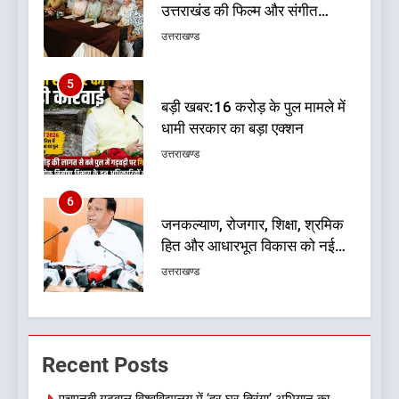
उत्तराखंड की फिल्म और संगीत
प्रतिभाओं का होगा सम्मान
उत्तराखण्ड
5
बड़ी खबर:16 करोड़ के पुल मामले में
धामी सरकार का बड़ा एक्शन
उत्तराखण्ड
6
जनकल्याण, रोजगार, शिक्षा, श्रमिक
हित और आधारभूत विकास को नई
गति : धामी कैबिनेट के ऐतिहासिक
उत्तराखण्ड
फैसले
7
क्या रमेश पोखरियाल ‘निशंक’ बनने जा
Recent Posts
रहे हैं उत्तराखंड भाजपा के नए प्रदेश
अध्यक्ष? राजनीति के गलियारों में
उत्तराखण्ड