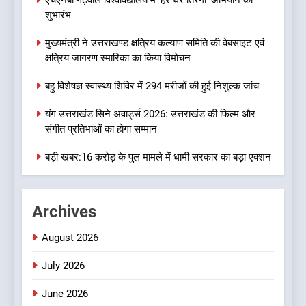
एचएनबी गढ़वाल विश्वविद्यालय में ‘हर घर तिरंगा’ अभियान का
सुगबुगाहट तेज
शुभारंभ
8
मुख्यमंत्री ने उत्तराखण्ड क्षत्रिय कल्याण समिति की वेबसाइट एवं
दुखद खबर:उत्तराखंड में मौत की खाई
क्षत्रिय जागरण स्मारिका का किया विमोचन
में समाया पूरा परिवार, पांच की दर्दनाक
मौत
उत्तराखण्ड
बहु विशेषज्ञ स्वास्थ्य शिविर में 294 मरीजों की हुई निशुल्क जांच
यंग उत्तराखंड सिने अवार्ड्स 2026: उत्तराखंड की फिल्म और
1
संगीत प्रतिभाओं का होगा सम्मान
एचएनबी गढ़वाल विश्वविद्यालय में ‘हर
घर तिरंगा’ अभियान का शुभारंभ
बड़ी खबर:16 करोड़ के पुल मामले में धामी सरकार का बड़ा एक्शन
उत्तराखण्ड
Archives
2
मुख्यमंत्री ने उत्तराखण्ड क्षत्रिय
August 2026
कल्याण समिति की वेबसाइट एवं
क्षत्रिय जागरण स्मारिका का किया
उत्तराखण्ड
July 2026
विमोचन
June 2026
3