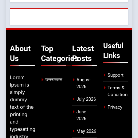
Useful
About
Top
Latest
Links
Us
Categories
Posts
Support
Lorem
उत्तराखण्ड
August
Ipsum is
2026
Terms &
simply
Condition
dummy
July 2026
text of the
Privacy
June
printing
2026
and
typesetting
May 2026
industry.