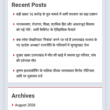
Recent Posts
को भाजपा ने दी नई जिम्मेदारी ,इन पूर्व
मुख्यमंत्री को भी मिली जिम्मेदारी
उत्तराखण्ड
बड़ी खबर:16 करोड़ के पुल मामले में धामी सरकार का बड़ा एक्शन
जनकल्याण, रोजगार, शिक्षा, श्रमिक हित और आधारभूत विकास
8
को नई गति : धामी कैबिनेट के ऐतिहासिक फैसले
देखें वीडियो:कांग्रेस का 2027 के
चुनाव जीतने पर फोकस पूरा, लेकिन
क्या रमेश पोखरियाल ‘निशंक’ बनने जा रहे हैं उत्तराखंड भाजपा के
संगठन अभी भी अधूरा, कार्यकारिणी
उत्तराखण्ड
नए प्रदेश अध्यक्ष? राजनीति के गलियारों में सुगबुगाहट तेज
को लेकर क्या बोले गोदियाल
दुखद खबर:उत्तराखंड में मौत की खाई में समाया पूरा परिवार, पांच
1
की दर्दनाक मौत
बड़ी खबर:16 करोड़ के पुल मामले में
धामी सरकार का बड़ा एक्शन
कृष्णा हाउसकीपिंग के मालिक दीपक जायसवाल विनोद नौटियाल
आदि पर मुकदमा दर्ज
उत्तराखण्ड
2
Archives
जनकल्याण, रोजगार, शिक्षा, श्रमिक
हित और आधारभूत विकास को नई
August 2026
गति : धामी कैबिनेट के ऐतिहासिक
उत्तराखण्ड