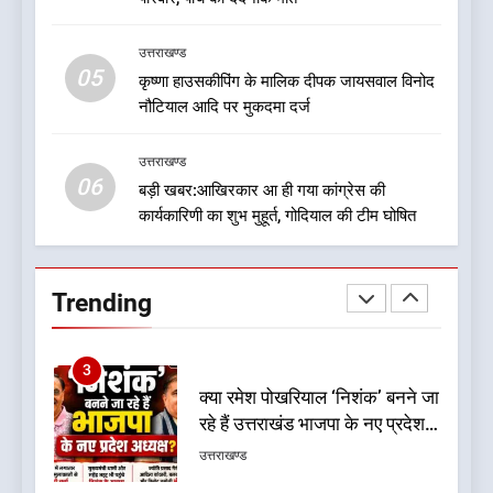
संगठन अभी भी अधूरा, कार्यकारिणी
उत्तराखण्ड
को लेकर क्या बोले गोदियाल
उत्तराखण्ड
05
1
कृष्णा हाउसकीपिंग के मालिक दीपक जायसवाल विनोद
नौटियाल आदि पर मुकदमा दर्ज
बड़ी खबर:16 करोड़ के पुल मामले में
धामी सरकार का बड़ा एक्शन
उत्तराखण्ड
उत्तराखण्ड
06
बड़ी खबर:आखिरकार आ ही गया कांग्रेस की
कार्यकारिणी का शुभ मुहूर्त, गोदियाल की टीम घोषित
2
जनकल्याण, रोजगार, शिक्षा, श्रमिक
हित और आधारभूत विकास को नई
Trending
गति : धामी कैबिनेट के ऐतिहासिक
उत्तराखण्ड
फैसले
3
क्या रमेश पोखरियाल ‘निशंक’ बनने जा
रहे हैं उत्तराखंड भाजपा के नए प्रदेश
अध्यक्ष? राजनीति के गलियारों में
उत्तराखण्ड
सुगबुगाहट तेज