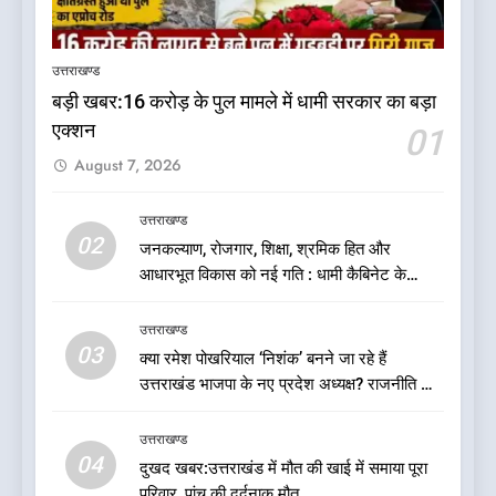
कृष्णा हाउसकीपिंग के मालिक दीपक
जायसवाल विनोद नौटियाल आदि पर
उत्तराखण्ड
मुकदमा दर्ज
उत्तराखण्ड
बड़ी खबर:16 करोड़ के पुल मामले में धामी सरकार का बड़ा
एक्शन
01
6
August 7, 2026
बड़ी खबर:आखिरकार आ ही गया
कांग्रेस की कार्यकारिणी का शुभ मुहूर्त,
गोदियाल की टीम घोषित
उत्तराखण्ड
उत्तराखण्ड
02
जनकल्याण, रोजगार, शिक्षा, श्रमिक हित और
आधारभूत विकास को नई गति : धामी कैबिनेट के
7
ऐतिहासिक फैसले
बड़ी खबर: मुख्यमंत्री पुष्कर सिंह धामी
उत्तराखण्ड
को भाजपा ने दी नई जिम्मेदारी ,इन पूर्व
03
क्या रमेश पोखरियाल ‘निशंक’ बनने जा रहे हैं
मुख्यमंत्री को भी मिली जिम्मेदारी
उत्तराखण्ड
उत्तराखंड भाजपा के नए प्रदेश अध्यक्ष? राजनीति के
गलियारों में सुगबुगाहट तेज
8
उत्तराखण्ड
देखें वीडियो:कांग्रेस का 2027 के
04
दुखद खबर:उत्तराखंड में मौत की खाई में समाया पूरा
चुनाव जीतने पर फोकस पूरा, लेकिन
परिवार, पांच की दर्दनाक मौत