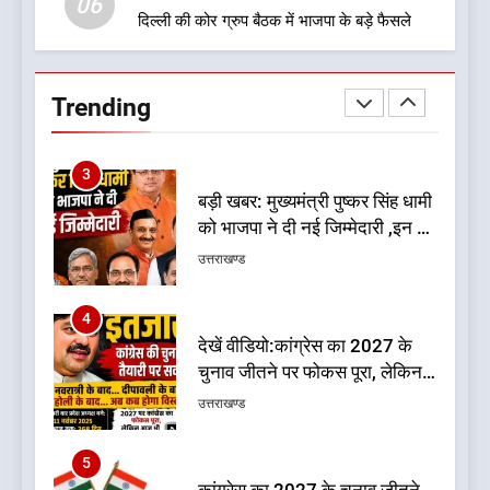
06
दिल्ली की कोर ग्रुप बैठक में भाजपा के बड़े फैसले
2
बड़ी खबर:आखिरकार आ ही गया
कांग्रेस की कार्यकारिणी का शुभ मुहूर्त,
Trending
गोदियाल की टीम घोषित
उत्तराखण्ड
3
बड़ी खबर: मुख्यमंत्री पुष्कर सिंह धामी
को भाजपा ने दी नई जिम्मेदारी ,इन पूर्व
मुख्यमंत्री को भी मिली जिम्मेदारी
उत्तराखण्ड
4
देखें वीडियो:कांग्रेस का 2027 के
चुनाव जीतने पर फोकस पूरा, लेकिन
संगठन अभी भी अधूरा, कार्यकारिणी
उत्तराखण्ड
को लेकर क्या बोले गोदियाल
5