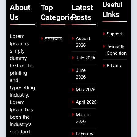
Useful
About
Top
Latest
Links
Us
Categories
Posts
Support
Lorem
उत्तराखण्ड
August
Ipsum is
2026
Terms &
simply
Condition
dummy
July 2026
text of the
Privacy
June
printing
2026
and
typesetting
May 2026
industry.
Lorem
April 2026
Ipsum has
March
been the
2026
industry’s
standard
February