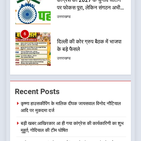
कांग्रेस का 2027 के चुनाव जीतने
पर फोकस पूरा, लेकिन संगठन अभी
भी अधूरा
उत्तराखण्ड
6
दिल्ली की कोर ग्रुप बैठक में भाजपा
के बड़े फैसले
उत्तराखण्ड
7
ऑरेंज अलर्ट के बीच डीएम का बड़ा
Recent Posts
फैसला, कल देहरादून में स्कूल बंद
उत्तराखण्ड
कृष्णा हाउसकीपिंग के मालिक दीपक जायसवाल विनोद नौटियाल
आदि पर मुकदमा दर्ज
8
बड़ी खबर:आखिरकार आ ही गया कांग्रेस की कार्यकारिणी का शुभ
जखोली:त्यूँखर गांव के खेतों में दिखे दो
मुहूर्त, गोदियाल की टीम घोषित
भालू, ग्रामीणों में दहशत