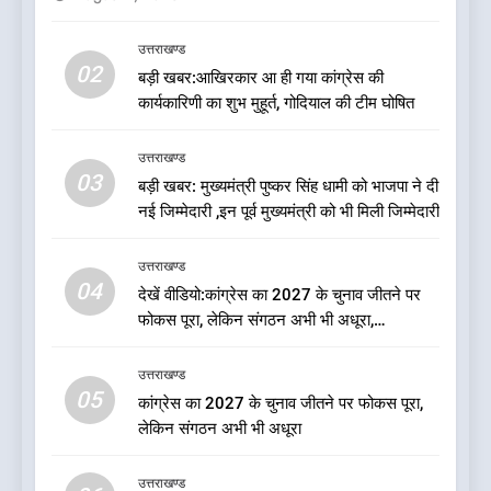
उत्तराखण्ड
उत्तराखण्ड
02
बड़ी खबर:आखिरकार आ ही गया कांग्रेस की
7
कार्यकारिणी का शुभ मुहूर्त, गोदियाल की टीम घोषित
ऑरेंज अलर्ट के बीच डीएम का बड़ा
फैसला, कल देहरादून में स्कूल बंद
उत्तराखण्ड
उत्तराखण्ड
03
बड़ी खबर: मुख्यमंत्री पुष्कर सिंह धामी को भाजपा ने दी
नई जिम्मेदारी ,इन पूर्व मुख्यमंत्री को भी मिली जिम्मेदारी
8
जखोली:त्यूँखर गांव के खेतों में दिखे दो
उत्तराखण्ड
भालू, ग्रामीणों में दहशत
04
देखें वीडियो:कांग्रेस का 2027 के चुनाव जीतने पर
उत्तराखण्ड
फोकस पूरा, लेकिन संगठन अभी भी अधूरा,
कार्यकारिणी को लेकर क्या बोले गोदियाल
उत्तराखण्ड
1
05
कांग्रेस का 2027 के चुनाव जीतने पर फोकस पूरा,
कृष्णा हाउसकीपिंग के मालिक दीपक
लेकिन संगठन अभी भी अधूरा
जायसवाल विनोद नौटियाल आदि पर
मुकदमा दर्ज
उत्तराखण्ड
उत्तराखण्ड