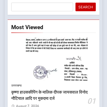
SEARCH
Most Viewed
5
कांग्रेस का 2027 के चुनाव जीतने
पर फोकस पूरा, लेकिन संगठन अभी
भी अधूरा
उत्तराखण्ड
उत्तराखण्ड
कृष्णा हाउसकीपिंग के मालिक दीपक जायसवाल विनोद
6
नौटियाल आदि पर मुकदमा दर्ज
01
दिल्ली की कोर ग्रुप बैठक में भाजपा
August 7, 2026
के बड़े फैसले