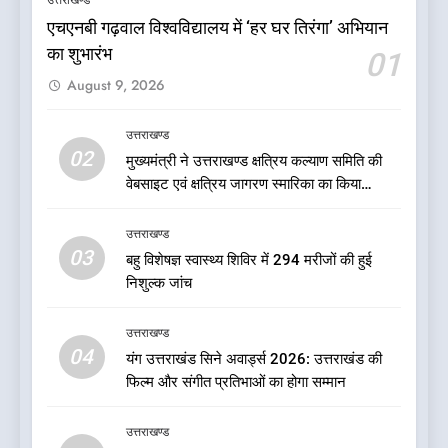
उत्तराखण्ड
उत्तराखण्ड
एचएनबी गढ़वाल विश्वविद्यालय में ‘हर घर तिरंगा’ अभियान
का शुभारंभ
01
6
August 9, 2026
जनकल्याण, रोजगार, शिक्षा, श्रमिक
हित और आधारभूत विकास को नई
गति : धामी कैबिनेट के ऐतिहासिक
उत्तराखण्ड
उत्तराखण्ड
02
फैसले
मुख्यमंत्री ने उत्तराखण्ड क्षत्रिय कल्याण समिति की
वेबसाइट एवं क्षत्रिय जागरण स्मारिका का किया
7
विमोचन
क्या रमेश पोखरियाल ‘निशंक’ बनने जा
उत्तराखण्ड
रहे हैं उत्तराखंड भाजपा के नए प्रदेश
03
बहु विशेषज्ञ स्वास्थ्य शिविर में 294 मरीजों की हुई
अध्यक्ष? राजनीति के गलियारों में
उत्तराखण्ड
निशुल्क जांच
सुगबुगाहट तेज
8
उत्तराखण्ड
दुखद खबर:उत्तराखंड में मौत की खाई
04
यंग उत्तराखंड सिने अवार्ड्स 2026: उत्तराखंड की
में समाया पूरा परिवार, पांच की दर्दनाक
फिल्म और संगीत प्रतिभाओं का होगा सम्मान
मौत
उत्तराखण्ड
उत्तराखण्ड