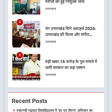
उत्तराखंड की फिल्म और संगीत
प्रतिभाओं का होगा सम्मान
उत्तराखण्ड
5
बड़ी खबर:16 करोड़ के पुल मामले में
धामी सरकार का बड़ा एक्शन
उत्तराखण्ड
6
जनकल्याण, रोजगार, शिक्षा, श्रमिक
हित और आधारभूत विकास को नई
गति : धामी कैबिनेट के ऐतिहासिक
उत्तराखण्ड
फैसले
7
क्या रमेश पोखरियाल ‘निशंक’ बनने जा
Recent Posts
रहे हैं उत्तराखंड भाजपा के नए प्रदेश
अध्यक्ष? राजनीति के गलियारों में
उत्तराखण्ड
एचएनबी गढ़वाल विश्वविद्यालय में ‘हर घर तिरंगा’ अभियान का