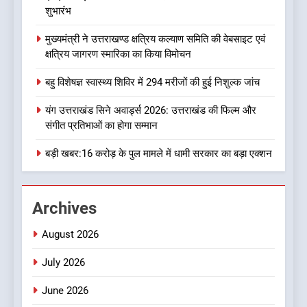
सुगबुगाहट तेज
शुभारंभ
8
मुख्यमंत्री ने उत्तराखण्ड क्षत्रिय कल्याण समिति की वेबसाइट एवं
दुखद खबर:उत्तराखंड में मौत की खाई
क्षत्रिय जागरण स्मारिका का किया विमोचन
में समाया पूरा परिवार, पांच की दर्दनाक
मौत
उत्तराखण्ड
बहु विशेषज्ञ स्वास्थ्य शिविर में 294 मरीजों की हुई निशुल्क जांच
यंग उत्तराखंड सिने अवार्ड्स 2026: उत्तराखंड की फिल्म और
1
संगीत प्रतिभाओं का होगा सम्मान
एचएनबी गढ़वाल विश्वविद्यालय में ‘हर
घर तिरंगा’ अभियान का शुभारंभ
बड़ी खबर:16 करोड़ के पुल मामले में धामी सरकार का बड़ा एक्शन
उत्तराखण्ड
Archives
2
मुख्यमंत्री ने उत्तराखण्ड क्षत्रिय
August 2026
कल्याण समिति की वेबसाइट एवं
क्षत्रिय जागरण स्मारिका का किया
उत्तराखण्ड
July 2026
विमोचन
June 2026
3