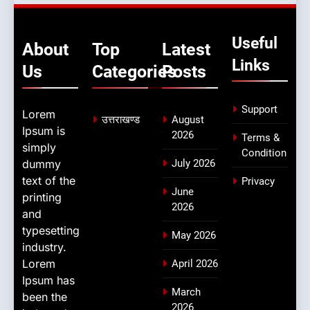
Useful
About
Top
Latest
Links
Us
Categories
Posts
Support
Lorem
उत्तराखण्ड
August
Ipsum is
2026
Terms &
simply
Condition
dummy
July 2026
text of the
Privacy
June
printing
2026
and
typesetting
May 2026
industry.
Lorem
April 2026
Ipsum has
March
been the
2026