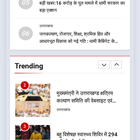
05
1
बड़ी खबर:16 करोड़ के पुल मामले में धामी सरकार का
बड़ा एक्शन
एचएनबी गढ़वाल विश्वविद्यालय में ‘हर
घर तिरंगा’ अभियान का शुभारंभ
उत्तराखण्ड
उत्तराखण्ड
06
जनकल्याण, रोजगार, शिक्षा, श्रमिक हित और
आधारभूत विकास को नई गति : धामी कैबिनेट के
2
ऐतिहासिक फैसले
मुख्यमंत्री ने उत्तराखण्ड क्षत्रिय
कल्याण समिति की वेबसाइट एवं
Trending
क्षत्रिय जागरण स्मारिका का किया
उत्तराखण्ड
विमोचन
3
बहु विशेषज्ञ स्वास्थ्य शिविर में 294
मरीजों की हुई निशुल्क जांच
उत्तराखण्ड
4
यंग उत्तराखंड सिने अवार्ड्स 2026: