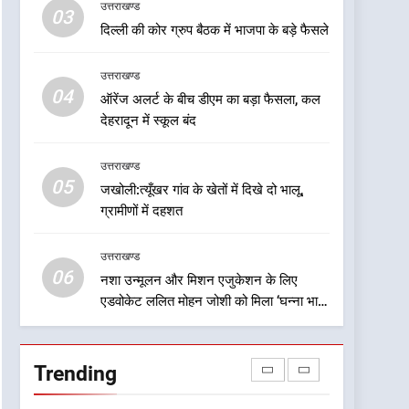
सम्मान-2026
उत्तराखण्ड
03
7
दिल्ली की कोर ग्रुप बैठक में भाजपा के बड़े फैसले
एमडीडीए बोर्ड बैठक में 25 विकास
प्रस्तावों को मिली मंजूरी,
उत्तराखण्ड
देहरादून-मसूरी के नियोजित
उत्तराखण्ड
04
ऑरेंज अलर्ट के बीच डीएम का बड़ा फैसला, कल
विकास को मिलेगी रफ्तार
देहरादून में स्कूल बंद
8
डॉ. पंकज गर्ग एसोसिएशन ऑफ
ब्रेस्ट सर्जन्स ऑफ इंडिया के
उत्तराखण्ड
05
निदेशक (शिक्षा), उत्तर क्षेत्र
जखोली:त्यूँखर गांव के खेतों में दिखे दो भालू,
उत्तराखण्ड
निर्वाचित
ग्रामीणों में दहशत
1
देखें वीडियो:कांग्रेस का 2027 के
उत्तराखण्ड
चुनाव जीतने पर फोकस पूरा,
06
नशा उन्मूलन और मिशन एजुकेशन के लिए
लेकिन संगठन अभी भी अधूरा,
उत्तराखण्ड
एडवोकेट ललित मोहन जोशी को मिला ‘घन्ना भाई
कार्यकारिणी को लेकर क्या बोले
सम्मान-2026
गोदियाल
2
कांग्रेस का 2027 के चुनाव
Trending
जीतने पर फोकस पूरा, लेकिन
संगठन अभी भी अधूरा
उत्तराखण्ड