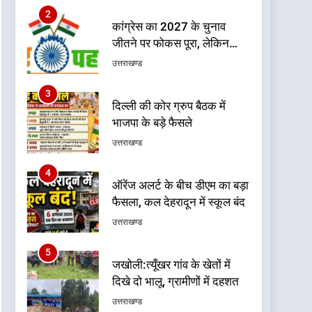
3
दिल्ली की कोर ग्रुप बैठक में
भाजपा के बड़े फैसले
उत्तराखण्ड
4
ऑरेंज अलर्ट के बीच डीएम का बड़ा
फैसला, कल देहरादून में स्कूल बंद
उत्तराखण्ड
5
जखोली:त्यूँखर गांव के खेतों में
दिखे दो भालू, ग्रामीणों में दहशत
उत्तराखण्ड
6
नशा उन्मूलन और मिशन एजुकेशन
के लिए एडवोकेट ललित मोहन
जोशी को मिला ‘घन्ना भाई
उत्तराखण्ड