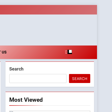
es.com
 US
Search
SEARCH
Most Viewed