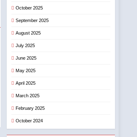
जोशी को मिला ‘घन्ना भाई
उत्तराखण्ड
October 2025
सम्मान-2026
7
September 2025
एमडीडीए बोर्ड बैठक में 25 विकास
प्रस्तावों को मिली मंजूरी,
August 2025
देहरादून-मसूरी के नियोजित
उत्तराखण्ड
विकास को मिलेगी रफ्तार
July 2025
8
डॉ. पंकज गर्ग एसोसिएशन ऑफ
June 2025
ब्रेस्ट सर्जन्स ऑफ इंडिया के
May 2025
निदेशक (शिक्षा), उत्तर क्षेत्र
उत्तराखण्ड
निर्वाचित
April 2025
March 2025
February 2025
October 2024