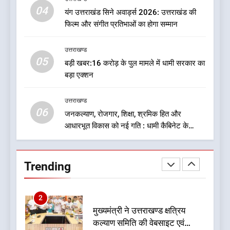
दुखद खबर:उत्तराखंड में मौत की खाई
04
यंग उत्तराखंड सिने अवार्ड्स 2026: उत्तराखंड की
में समाया पूरा परिवार, पांच की दर्दनाक
फिल्म और संगीत प्रतिभाओं का होगा सम्मान
मौत
उत्तराखण्ड
उत्तराखण्ड
05
1
बड़ी खबर:16 करोड़ के पुल मामले में धामी सरकार का
बड़ा एक्शन
एचएनबी गढ़वाल विश्वविद्यालय में ‘हर
घर तिरंगा’ अभियान का शुभारंभ
उत्तराखण्ड
उत्तराखण्ड
06
जनकल्याण, रोजगार, शिक्षा, श्रमिक हित और
आधारभूत विकास को नई गति : धामी कैबिनेट के
2
ऐतिहासिक फैसले
मुख्यमंत्री ने उत्तराखण्ड क्षत्रिय
कल्याण समिति की वेबसाइट एवं
Trending
क्षत्रिय जागरण स्मारिका का किया
उत्तराखण्ड
विमोचन
3
बहु विशेषज्ञ स्वास्थ्य शिविर में 294
मरीजों की हुई निशुल्क जांच