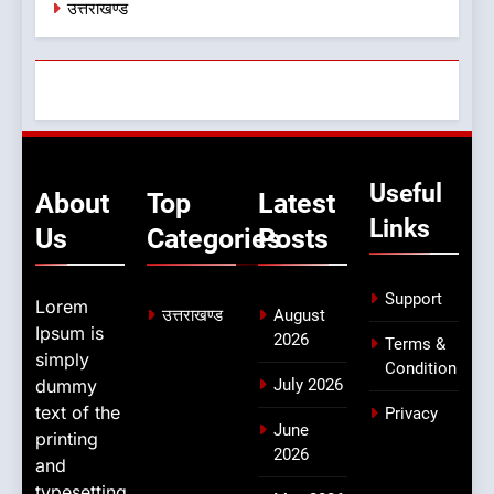
उत्तराखण्ड
Useful
About
Top
Latest
Links
Us
Categories
Posts
Support
Lorem
उत्तराखण्ड
August
Ipsum is
2026
Terms &
simply
Condition
dummy
July 2026
text of the
Privacy
June
printing
2026
and
typesetting