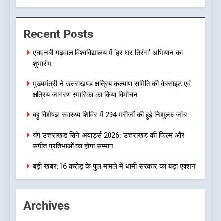
7
क्या रमेश पोखरियाल ‘निशंक’ बनने जा
Recent Posts
रहे हैं उत्तराखंड भाजपा के नए प्रदेश
अध्यक्ष? राजनीति के गलियारों में
उत्तराखण्ड
एचएनबी गढ़वाल विश्वविद्यालय में ‘हर घर तिरंगा’ अभियान का
सुगबुगाहट तेज
शुभारंभ
8
मुख्यमंत्री ने उत्तराखण्ड क्षत्रिय कल्याण समिति की वेबसाइट एवं
दुखद खबर:उत्तराखंड में मौत की खाई
क्षत्रिय जागरण स्मारिका का किया विमोचन
में समाया पूरा परिवार, पांच की दर्दनाक
मौत
उत्तराखण्ड
बहु विशेषज्ञ स्वास्थ्य शिविर में 294 मरीजों की हुई निशुल्क जांच
यंग उत्तराखंड सिने अवार्ड्स 2026: उत्तराखंड की फिल्म और
1
संगीत प्रतिभाओं का होगा सम्मान
एचएनबी गढ़वाल विश्वविद्यालय में ‘हर
घर तिरंगा’ अभियान का शुभारंभ
बड़ी खबर:16 करोड़ के पुल मामले में धामी सरकार का बड़ा एक्शन
उत्तराखण्ड
Archives
2
मुख्यमंत्री ने उत्तराखण्ड क्षत्रिय