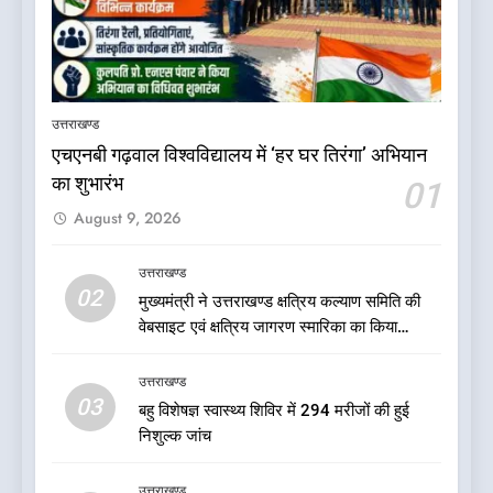
5
बड़ी खबर:16 करोड़ के पुल मामले में
धामी सरकार का बड़ा एक्शन
उत्तराखण्ड
उत्तराखण्ड
एचएनबी गढ़वाल विश्वविद्यालय में ‘हर घर तिरंगा’ अभियान
का शुभारंभ
01
6
August 9, 2026
जनकल्याण, रोजगार, शिक्षा, श्रमिक
हित और आधारभूत विकास को नई
गति : धामी कैबिनेट के ऐतिहासिक
उत्तराखण्ड
उत्तराखण्ड
02
फैसले
मुख्यमंत्री ने उत्तराखण्ड क्षत्रिय कल्याण समिति की
वेबसाइट एवं क्षत्रिय जागरण स्मारिका का किया
7
विमोचन
क्या रमेश पोखरियाल ‘निशंक’ बनने जा
उत्तराखण्ड
रहे हैं उत्तराखंड भाजपा के नए प्रदेश
03
बहु विशेषज्ञ स्वास्थ्य शिविर में 294 मरीजों की हुई
अध्यक्ष? राजनीति के गलियारों में
उत्तराखण्ड
निशुल्क जांच
सुगबुगाहट तेज
8
उत्तराखण्ड