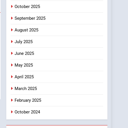
धामी के लिए सुरक्षित सीट पर
October 2025
मंथन: सूत्र
7
चिकित्सा शिक्षा विभाग में बड़ा
September 2025
फेरबदल, डॉ. आशुतोष सयाना बने
August 2025
निदेशक
उत्तराखण्ड
July 2025
8
एक साल बाद बदली धराली की
June 2025
तस्वीर, आपदा के मलबे से
निकलकर फिर खड़ी हुई जिंदगी
उत्तराखण्ड
May 2025
April 2025
March 2025
February 2025
October 2024