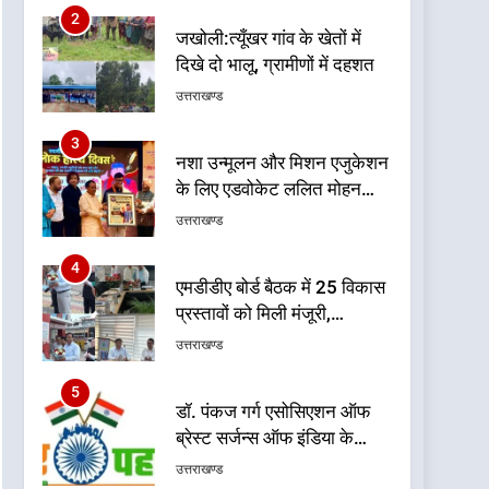
3
नशा उन्मूलन और मिशन एजुकेशन
के लिए एडवोकेट ललित मोहन
जोशी को मिला ‘घन्ना भाई
उत्तराखण्ड
सम्मान-2026
4
एमडीडीए बोर्ड बैठक में 25 विकास
प्रस्तावों को मिली मंजूरी,
देहरादून-मसूरी के नियोजित
उत्तराखण्ड
विकास को मिलेगी रफ्तार
5
डॉ. पंकज गर्ग एसोसिएशन ऑफ
ब्रेस्ट सर्जन्स ऑफ इंडिया के
निदेशक (शिक्षा), उत्तर क्षेत्र
उत्तराखण्ड
निर्वाचित
6
बड़ी खबर: भाजपा के 32
विधायकों के टिकटों पर लटकी
तलवार: मुख्यमंत्री पुष्कर सिंह
उत्तराखण्ड