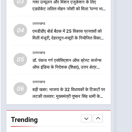
03
नशा उन्मूलन और मिशन एजुकेशन के लिए
मंथन: सूत्र
7
चिकित्सा शिक्षा विभाग में बड़ा
एडवोकेट ललित मोहन जोशी को मिला ‘घन्ना भाई
फेरबदल, डॉ. आशुतोष सयाना बने
सम्मान-2026
निदेशक
उत्तराखण्ड
उत्तराखण्ड
04
एमडीडीए बोर्ड बैठक में 25 विकास प्रस्तावों को
8
मिली मंजूरी, देहरादून-मसूरी के नियोजित विकास
एक साल बाद बदली धराली की
को मिलेगी रफ्तार
तस्वीर, आपदा के मलबे से
उत्तराखण्ड
निकलकर फिर खड़ी हुई जिंदगी
उत्तराखण्ड
05
डॉ. पंकज गर्ग एसोसिएशन ऑफ ब्रेस्ट सर्जन्स
ऑफ इंडिया के निदेशक (शिक्षा), उत्तर क्षेत्र
1
निर्वाचित
ऑरेंज अलर्ट के बीच डीएम का बड़ा
उत्तराखण्ड
फैसला, कल देहरादून में स्कूल बंद
06
बड़ी खबर: भाजपा के 32 विधायकों के टिकटों पर
उत्तराखण्ड
लटकी तलवार: मुख्यमंत्री पुष्कर सिंह धामी के
लिए सुरक्षित सीट पर मंथन: सूत्र
2
जखोली:त्यूँखर गांव के खेतों में
दिखे दो भालू, ग्रामीणों में दहशत
Trending
उत्तराखण्ड