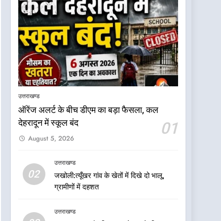
उत्तराखण्ड
ऑरेंज अलर्ट के बीच डीएम का बड़ा फैसला, कल
5
डॉ. पंकज गर्ग एसोसिएशन ऑफ
देहरादून में स्कूल बंद
01
ब्रेस्ट सर्जन्स ऑफ इंडिया के
August 5, 2026
निदेशक (शिक्षा), उत्तर क्षेत्र
उत्तराखण्ड
निर्वाचित
उत्तराखण्ड
6
02
जखोली:त्यूँखर गांव के खेतों में दिखे दो भालू,
बड़ी खबर: भाजपा के 32
ग्रामीणों में दहशत
विधायकों के टिकटों पर लटकी
तलवार: मुख्यमंत्री पुष्कर सिंह
उत्तराखण्ड
उत्तराखण्ड
धामी के लिए सुरक्षित सीट पर