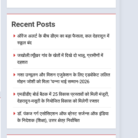
धामी के लिए सुरक्षित सीट पर
मंथन: सूत्र
7
चिकित्सा शिक्षा विभाग में बड़ा
फेरबदल, डॉ. आशुतोष सयाना बने
Recent Posts
निदेशक
उत्तराखण्ड
ऑरेंज अलर्ट के बीच डीएम का बड़ा फैसला, कल देहरादून में
स्कूल बंद
8
एक साल बाद बदली धराली की
जखोली:त्यूँखर गांव के खेतों में दिखे दो भालू, ग्रामीणों में
तस्वीर, आपदा के मलबे से
दहशत
निकलकर फिर खड़ी हुई जिंदगी
उत्तराखण्ड
नशा उन्मूलन और मिशन एजुकेशन के लिए एडवोकेट ललित
1
मोहन जोशी को मिला ‘घन्ना भाई सम्मान-2026
ऑरेंज अलर्ट के बीच डीएम का बड़ा
फैसला, कल देहरादून में स्कूल बंद
एमडीडीए बोर्ड बैठक में 25 विकास प्रस्तावों को मिली मंजूरी,
उत्तराखण्ड
देहरादून-मसूरी के नियोजित विकास को मिलेगी रफ्तार
2
डॉ. पंकज गर्ग एसोसिएशन ऑफ ब्रेस्ट सर्जन्स ऑफ इंडिया
जखोली:त्यूँखर गांव के खेतों में
के निदेशक (शिक्षा), उत्तर क्षेत्र निर्वाचित
दिखे दो भालू, ग्रामीणों में दहशत
उत्तराखण्ड