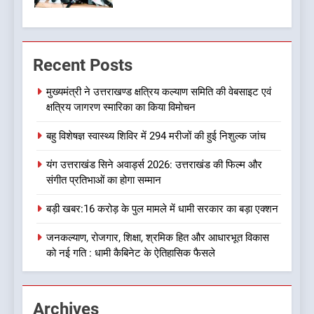
सुगबुगाहट तेज
7
दुखद खबर:उत्तराखंड में मौत की खाई
Recent Posts
में समाया पूरा परिवार, पांच की दर्दनाक
मौत
उत्तराखण्ड
मुख्यमंत्री ने उत्तराखण्ड क्षत्रिय कल्याण समिति की वेबसाइट एवं
क्षत्रिय जागरण स्मारिका का किया विमोचन
8
बहु विशेषज्ञ स्वास्थ्य शिविर में 294 मरीजों की हुई निशुल्क जांच
कृष्णा हाउसकीपिंग के मालिक दीपक
जायसवाल विनोद नौटियाल आदि पर
यंग उत्तराखंड सिने अवार्ड्स 2026: उत्तराखंड की फिल्म और
मुकदमा दर्ज
उत्तराखण्ड
संगीत प्रतिभाओं का होगा सम्मान
बड़ी खबर:16 करोड़ के पुल मामले में धामी सरकार का बड़ा एक्शन
1
मुख्यमंत्री ने उत्तराखण्ड क्षत्रिय
जनकल्याण, रोजगार, शिक्षा, श्रमिक हित और आधारभूत विकास
कल्याण समिति की वेबसाइट एवं
को नई गति : धामी कैबिनेट के ऐतिहासिक फैसले
क्षत्रिय जागरण स्मारिका का किया
उत्तराखण्ड
विमोचन
Archives
2