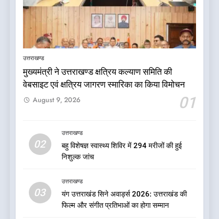
5
जनकल्याण, रोजगार, शिक्षा, श्रमिक
हित और आधारभूत विकास को नई
उत्तराखण्ड
गति : धामी कैबिनेट के ऐतिहासिक
उत्तराखण्ड
मुख्यमंत्री ने उत्तराखण्ड क्षत्रिय कल्याण समिति की
फैसले
वेबसाइट एवं क्षत्रिय जागरण स्मारिका का किया विमोचन
6
01
August 9, 2026
क्या रमेश पोखरियाल ‘निशंक’ बनने जा
रहे हैं उत्तराखंड भाजपा के नए प्रदेश
अध्यक्ष? राजनीति के गलियारों में
उत्तराखण्ड
उत्तराखण्ड
02
सुगबुगाहट तेज
बहु विशेषज्ञ स्वास्थ्य शिविर में 294 मरीजों की हुई
निशुल्क जांच
7
दुखद खबर:उत्तराखंड में मौत की खाई
उत्तराखण्ड
में समाया पूरा परिवार, पांच की दर्दनाक
03
यंग उत्तराखंड सिने अवार्ड्स 2026: उत्तराखंड की
मौत
उत्तराखण्ड
फिल्म और संगीत प्रतिभाओं का होगा सम्मान