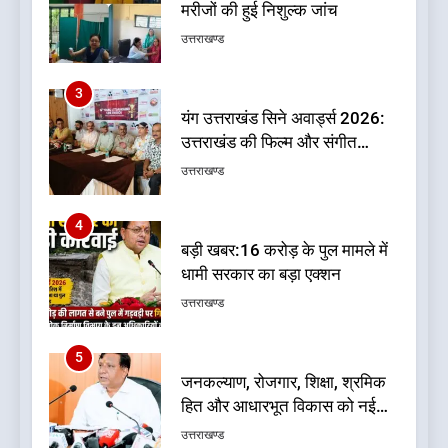
उत्तराखंड की फिल्म और संगीत
प्रतिभाओं का होगा सम्मान
उत्तराखण्ड
4
बड़ी खबर:16 करोड़ के पुल मामले में
धामी सरकार का बड़ा एक्शन
उत्तराखण्ड
5
जनकल्याण, रोजगार, शिक्षा, श्रमिक
हित और आधारभूत विकास को नई
गति : धामी कैबिनेट के ऐतिहासिक
उत्तराखण्ड
फैसले
6
क्या रमेश पोखरियाल ‘निशंक’ बनने जा
रहे हैं उत्तराखंड भाजपा के नए प्रदेश
अध्यक्ष? राजनीति के गलियारों में
उत्तराखण्ड