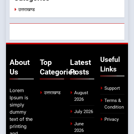
उत्तराखण्ड
Useful
About
Top
Latest
Links
Us
Categories
Posts
Support
Lorem
उत्तराखण्ड
August
Ipsum is
2026
Terms &
simply
Condition
dummy
July 2026
text of the
Privacy
June
printing
2026
and