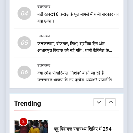
8
उत्तराखण्ड
कृष्णा हाउसकीपिंग के मालिक दीपक
04
बड़ी खबर:16 करोड़ के पुल मामले में धामी सरकार का
जायसवाल विनोद नौटियाल आदि पर
बड़ा एक्शन
मुकदमा दर्ज
उत्तराखण्ड
उत्तराखण्ड
05
1
जनकल्याण, रोजगार, शिक्षा, श्रमिक हित और
आधारभूत विकास को नई गति : धामी कैबिनेट के
मुख्यमंत्री ने उत्तराखण्ड क्षत्रिय
ऐतिहासिक फैसले
कल्याण समिति की वेबसाइट एवं
क्षत्रिय जागरण स्मारिका का किया
उत्तराखण्ड
उत्तराखण्ड
06
विमोचन
क्या रमेश पोखरियाल ‘निशंक’ बनने जा रहे हैं
उत्तराखंड भाजपा के नए प्रदेश अध्यक्ष? राजनीति के
2
गलियारों में सुगबुगाहट तेज
बहु विशेषज्ञ स्वास्थ्य शिविर में 294
मरीजों की हुई निशुल्क जांच
Trending
उत्तराखण्ड
3
यंग उत्तराखंड सिने अवार्ड्स 2026: