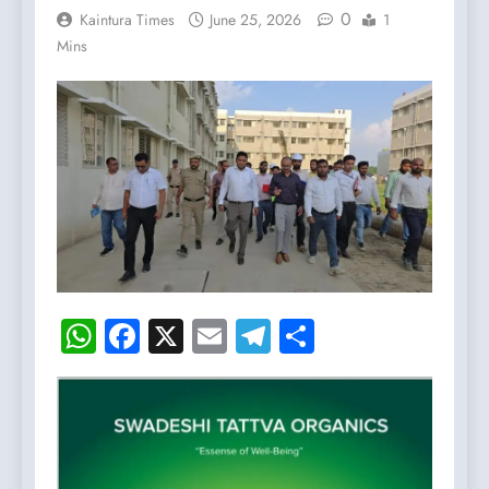
0
Kaintura Times
June 25, 2026
1
Mins
WhatsApp
Facebook
X
Email
Telegram
Share