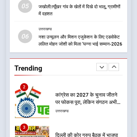
05
1
जखोली:त्यूँखर गांव के खेतों में दिखे दो भालू, ग्रामीणों
में दहशत
देखें वीडियो:कांग्रेस का 2027 के
चुनाव जीतने पर फोकस पूरा, लेकिन
संगठन अभी भी अधूरा, कार्यकारिणी
उत्तराखण्ड
उत्तराखण्ड
06
को लेकर क्या बोले गोदियाल
नशा उन्मूलन और मिशन एजुकेशन के लिए एडवोकेट
ललित मोहन जोशी को मिला ‘घन्ना भाई सम्मान-2026
2
कांग्रेस का 2027 के चुनाव जीतने
पर फोकस पूरा, लेकिन संगठन अभी
Trending
भी अधूरा
उत्तराखण्ड
3
दिल्ली की कोर ग्रुप बैठक में भाजपा
के बड़े फैसले
उत्तराखण्ड
4
ऑरेंज अलर्ट के बीच डीएम का बड़ा