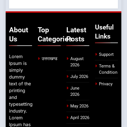
Useful
About
Top
Latest
Links
Us
Categories
Posts
Support
Lorem
उत्तराखण्ड
August
Ipsum is
2026
Terms &
simply
Condition
dummy
July 2026
text of the
Privacy
June
printing
2026
and
typesetting
May 2026
industry.
Lorem
April 2026
Ipsum has