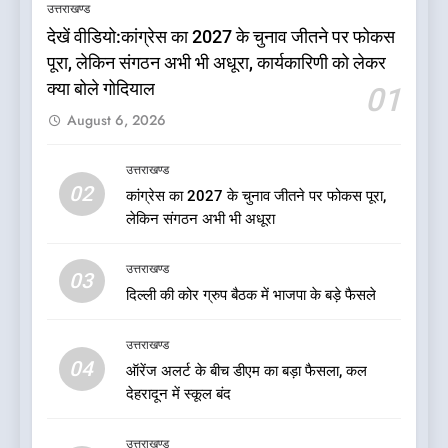
उत्तराखण्ड
उत्तराखण्ड
देखें वीडियो:कांग्रेस का 2027 के चुनाव जीतने पर फोकस
पूरा, लेकिन संगठन अभी भी अधूरा, कार्यकारिणी को लेकर
6
क्या बोले गोदियाल
01
नशा उन्मूलन और मिशन एजुकेशन के
August 6, 2026
लिए एडवोकेट ललित मोहन जोशी को
मिला ‘घन्ना भाई सम्मान-2026
उत्तराखण्ड
उत्तराखण्ड
02
कांग्रेस का 2027 के चुनाव जीतने पर फोकस पूरा,
7
लेकिन संगठन अभी भी अधूरा
एमडीडीए बोर्ड बैठक में 25 विकास
प्रस्तावों को मिली मंजूरी, देहरादून-
उत्तराखण्ड
मसूरी के नियोजित विकास को मिलेगी
03
उत्तराखण्ड
दिल्ली की कोर ग्रुप बैठक में भाजपा के बड़े फैसले
रफ्तार
8
उत्तराखण्ड
डॉ. पंकज गर्ग एसोसिएशन ऑफ ब्रेस्ट
04
ऑरेंज अलर्ट के बीच डीएम का बड़ा फैसला, कल
सर्जन्स ऑफ इंडिया के निदेशक
देहरादून में स्कूल बंद
(शिक्षा), उत्तर क्षेत्र निर्वाचित
उत्तराखण्ड
उत्तराखण्ड