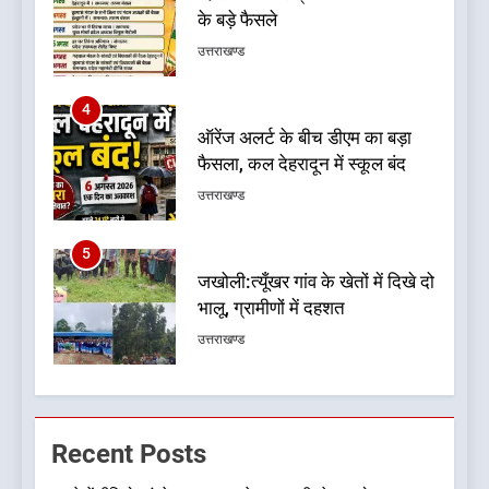
फैसला, कल देहरादून में स्कूल बंद
उत्तराखण्ड
5
जखोली:त्यूँखर गांव के खेतों में दिखे दो
भालू, ग्रामीणों में दहशत
उत्तराखण्ड
6
नशा उन्मूलन और मिशन एजुकेशन के
लिए एडवोकेट ललित मोहन जोशी को
मिला ‘घन्ना भाई सम्मान-2026
उत्तराखण्ड
7
एमडीडीए बोर्ड बैठक में 25 विकास
Recent Posts
प्रस्तावों को मिली मंजूरी, देहरादून-
मसूरी के नियोजित विकास को मिलेगी
उत्तराखण्ड